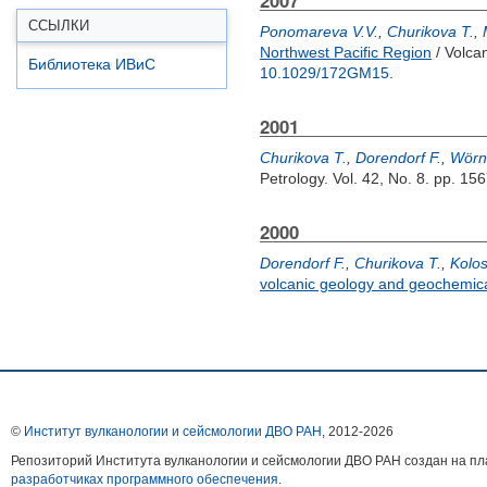
2007
ССЫЛКИ
Ponomareva V.V.
,
Churikova T.
,
Northwest Pacific Region
/ Volca
Библиотека ИВиС
10.1029/172GM15
.
2001
Churikova T.
,
Dorendorf F.
,
Wörn
Petrology. Vol. 42, No. 8. pp. 1
2000
Dorendorf F.
,
Churikova T.
,
Kolos
volcanic geology and geochemica
©
Институт вулканологии и сейсмологии ДВО РАН
, 2012-
2026
Репозиторий Института вулканологии и сейсмологии ДВО РАН создан на 
разработчиках программного обеспечения
.