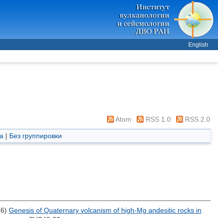
English
Atom
RSS 1.0
RSS 2.0
а
|
Без группировки
16)
Genesis of Quaternary volcanism of high-Mg andesitic rocks in