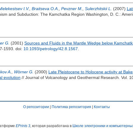
Melekestsev I.V.
,
Braitseva O.A.
,
Pevzner M.
,
Sulerzhitskii L.
(2007)
Lat
nism and Subduction: The Kamchatka Region Washington, D. C.: Ameri
er G.
(2001)
Sources and Fluids in the Mantle Wedge below Kamchatka
567-1593.
doi:
10.1093/petrology/42.8.1567
.
kov A.
,
Wörner G.
(2000)
Late Pleistocene to Holocene activity at Ba
l evolution
// Journal of Volcanology and Geothermal Research. Vol. 1
О репозитории
|
Политика репозитория
|
Контакты
платформе
EPrints 3
, которая разработана в
Школе электроники и компьютерны