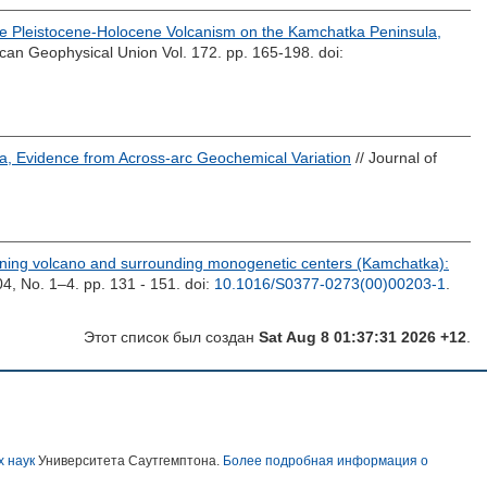
e Pleistocene-Holocene Volcanism on the Kamchatka Peninsula,
can Geophysical Union Vol. 172. pp. 165-198.
doi:
, Evidence from Across-arc Geochemical Variation
// Journal of
kening volcano and surrounding monogenetic centers (Kamchatka):
04, No. 1–4. pp. 131 - 151.
doi:
10.1016/S0377-0273(00)00203-1
.
Этот список был создан
Sat Aug 8 01:37:31 2026 +12
.
х наук
Университета Саутгемптона.
Более подробная информация о