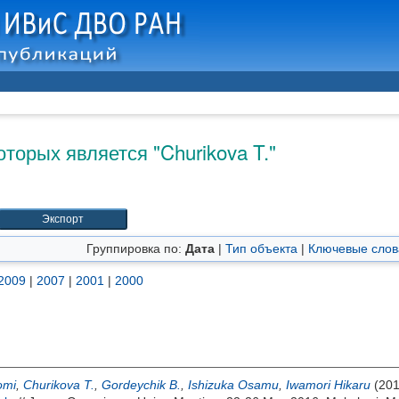
оторых является "
Churikova T.
"
Группировка по:
Дата
|
Тип объекта
|
Ключевые слов
2009
|
2007
|
2001
|
2000
omi
,
Churikova T.
,
Gordeychik B.
,
Ishizuka Osamu
,
Iwamori Hikaru
(20