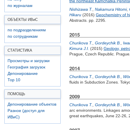
the northeast Kamchatka Penins
по журналам
Nishizawa T.
,
Nakamura Hitomi
,
Hikaru
(2016)
Geochemistry of h
ОБЪЕКТЫ ИВ
и
С
Abstracts. pp. 2295.
по подразделениям
2015
по сотрудникам
Churikova T.
,
Gordeychik B.
,
Iwa
Kimura J.I.
(2015)
Geology, petr
СТАТИСТИКА
Prague, Czech Republic. Prague
Просмотры и загрузки
2014
География загрузок
Депонирование
Churikova T.
,
Gordeychik B.
,
Wör
Top 10
fluids in Subduction Zones. Toky
ПОМОЩЬ
2009
Депонирование объектов
Churikova T.
,
Gordeychik B.
,
Wör
arc environments. Linkages amon
Разное (доступ для
great earthquakes, June 22-26, 20
ИВиС)