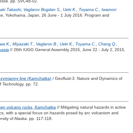
esse. pp. SVC48-02.
aki Takashi
,
Vaglarov Bogdan S.
,
Ueki K.
,
Toyama C.
,
Iwamori
ce, Yokohama, Japan, 26 June - 1 July 2016. Program and
wa K.
,
Miyazaki T.
,
Vaglarov B.
,
Ueki K.
,
Toyama C.
,
Chang Q.
,
ussia
// 26th IUGG General Assembly 2015, June 22 - July 2, 2015,
ezymianny line (Kamchatka)
/ Geofluid-3. Nature and Dynamics of
f Technology. pp. 72.
men volcano rocks, Kamchatka
// Mitigating natural hazards in active
s, with a special focus on hazards posed by arc volcanism and
rsity of Alaska. pp. 117-118.