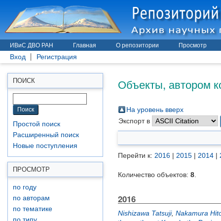
ИВиС ДВО РАН
Главная
О репозитории
Просмотр
Вход
Регистрация
Объекты, автором к
ПОИСК
На уровень вверх
Экспорт в
Простой поиск
Расширенный поиск
Новые поступления
Перейти к:
2016
|
2015
|
2014
|
ПРОСМОТР
Количество объектов:
8
.
по году
2016
по авторам
по тематике
Nishizawa Tatsuji
,
Nakamura Hit
по типу