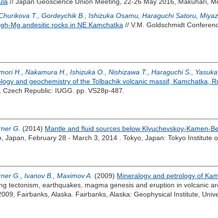
ula
// Japan Geoscience Union Meeting, 22-26 May 2016, Makuhari, M
Churikova T.
,
Gordeychik B.
,
Ishizuka Osamu
,
Haraguchi Satoru
,
Miyaz
igh-Mg andesitic rocks in NE Kamchatka
// V.M. Goldschmidt Conferen
mori H.
,
Nakamura H.
,
Ishizuka O.
,
Nishizawa T.
,
Haraguchi S.
,
Yasuka
ology and geochemistry of the Tolbachik volcanic massif, Kamchatka, R
, Czech Republic: IUGG. pp. VS28p-487.
ner G.
(2014)
Mantle and fluid sources below Klyuchevskoy-Kamen-B
o, Japan, February 28 - March 3, 2014 . Tokyo, Japan: Tokyo Institute o
ner G.
,
Ivanov B.
,
Maximov A.
(2009)
Mineralogy and petrology of Ka
g tectonism, earthquakes, magma genesis and eruption in volcanic arc
09, Fairbanks, Alaska. Fairbanks, Alaska: Geophysical Institute, Unive