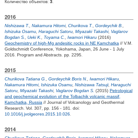
Количество объектов:
3
.
2016
Nishizawa T.
,
Nakamura Hitomi
,
Churikova T.
,
Gordeychik B.
,
Ishizuka Osamu
,
Haraguchi Satoru
,
Miyazaki Takashi
,
Vaglarov
Bogdan S.
,
Ueki K.
,
Toyama C.
,
Iwamori Hikaru
(2016)
Geochemistry of high-Mg andesitic rocks in NE Kamchatka
// V.M.
Goldschmidt Conference, Yokohama, Japan, 26 June - 1 July
2016. Program and Abstracts. pp. 2295.
2015
Churikova Tatiana G.
,
Gordeychik Boris N.
,
Iwamori Hikaru
,
Nakamura Hitomi
,
Ishizuka Osamu
,
Nishizawa Tatsuji
,
Haraguchi
Satoru
,
Miyazaki Takashi
,
Vaglarov Bogdan S.
(2015)
Petrological
and geochemical evolution of the Tolbachik volcanic massif,
Kamchatka, Russia
// Journal of Volcanology and Geothermal
Research. Vol. 307, pp. 156 - 181.
doi:
10.1016/j.jvolgeores.2015.10.026
.
2014