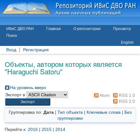
ИВиС ДВО РАН
Главная
О репозитории
Просмотр
Поиск
English
Вход
Регистрация
Объекты, автором которых является
"
Haraguchi Satoru
"
На уровень вверх
Экспорт в
Atom
RSS 1.0
RSS 2.0
Группировка по:
Дата
|
Тип объекта
|
Ключевые слова
|
Без
группировки
Перейти к:
2016
|
2015
|
2014