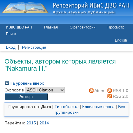
ИВиС ДВО РАН
Главная
О репозитории
Просмотр
Поиск
English
Вход
Регистрация
Объекты, автором которых является
"
Nakamura H.
"
На уровень вверх
Экспорт в
Atom
RSS 1.0
RSS 2.0
Группировка по:
Дата
|
Тип объекта
|
Ключевые слова
|
Без
группировки
Перейти к:
2015
|
2014