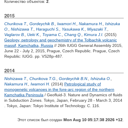
Количество объектов:
2
.
2015
Churikova T.
,
Gordeychik B.
,
Iwamori H.
,
Nakamura H.
,
Ishizuka
O.
,
Nishizawa T.
,
Haraguchi S.
,
Yasukawa K.
,
Miyazaki T.
,
Vaglarov B.
,
Ueki K.
,
Toyama C.
,
Chang Q.
,
Kimura J.I.
(2015)
Geology, petrology and geochemistry of the Tolbachik volcanic
massif, Kamchatka, Russia
// 26th IUGG General Assembly 2015,
June 22 - July 2, 2015, Prague, Czech Republic. Prague, Czech
Republic: IUGG. pp. VS28p-487.
2014
Nishizawa T.
,
Churikova T.G.
,
Gordeychik B.N.
,
Ishizuka O.
,
Nakamura H.
,
Iwamori H.
(2014)
Petrological study of
monogenetic volcanoes in the fore-arc region of the northern
Kamchatka Peninsula
/ Geofluid-3. Nature and Dynamics of fluids
in Subduction Zones. Tokyo, Japan, February 28 - March 3, 2014
. Tokyo, Japan: Tokyo Institute of Technology. С. 116.
Этот список был создан
Mon Aug 10 05:17:38 2026 +12
.