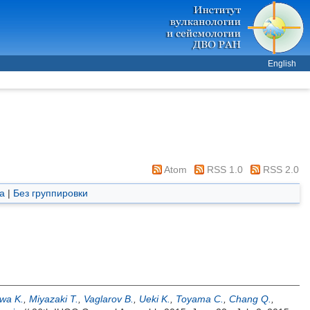
English
Atom
RSS 1.0
RSS 2.0
а
|
Без группировки
wa K.
,
Miyazaki T.
,
Vaglarov B.
,
Ueki K.
,
Toyama C.
,
Chang Q.
,