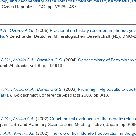
ology and geochemistry of the Tolbachik volcanic massif, Kamchatka, R
, Czech Republic: IUGG. pp. VS28p-487.
 A.A.
,
Ozerov A.Yu.
(2006)
Fractionation history recorded in phenocrys
tka
// Berichte der Deutchen Mineralogischen Gesellschaft (N1). DMG
 A.Yu.
,
Ariskin A.A.
,
Barmina G.S.
(2004)
Geochemistry of Bezymianny v
rch Abstracts. Vol. 6. pp. 04913.
 A.Yu.
,
Ariskin A.A.
,
Barmina G.S.
(2003)
From high-Mg basalts to dacit
atka
// Goldschmidt Conference Abstracts 2003. pp. A13.
 A.Yu.
,
Ariskin A.A.
(2002)
Geochemical evidences of the genetic relati
pan Earth and Planetary Science Joint Meeting: Tokyo, Japan. pp. K0
in A.A.
,
Kimura J.I.
(2002)
The role of hornblende fractionation in the 