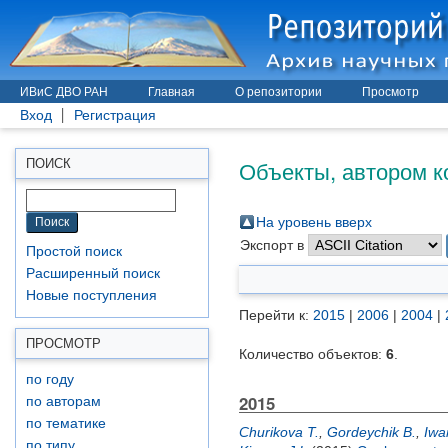
ИВиС ДВО РАН
Главная
О репозитории
Просмотр
Вход
Регистрация
Объекты, автором к
ПОИСК
На уровень вверх
Экспорт в
Простой поиск
Расширенный поиск
Новые поступления
Перейти к:
2015
|
2006
|
2004
|
ПРОСМОТР
Количество объектов:
6
.
по году
2015
по авторам
по тематике
Churikova T.
,
Gordeychik B.
,
Iwa
по типу