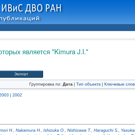
оторых является "
Kimura J.I.
"
Группировка по:
Дата
|
Тип объекта
|
Ключевые слов
2003
|
2002
mori H.
,
Nakamura H.
,
Ishizuka O.
,
Nishizawa T.
,
Haraguchi S.
,
Yasuka