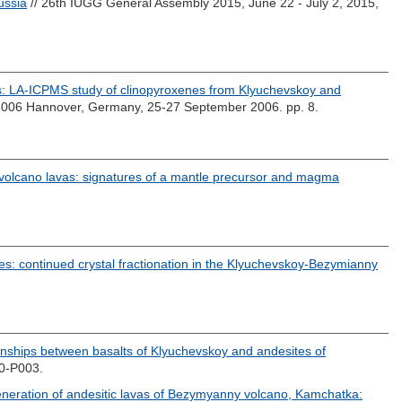
ussia
// 26th IUGG General Assembly 2015, June 22 - July 2, 2015,
ts: LA-ICPMS study of clinopyroxenes from Klyuchevskoy and
-2006 Hannover, Germany, 25-27 September 2006. pp. 8.
olcano lavas: signatures of a mantle precursor and magma
es: continued crystal fractionation in the Klyuchevskoy-Bezymianny
onships between basalts of Klyuchevskoy and andesites of
80-P003.
generation of andesitic lavas of Bezymyanny volcano, Kamchatka: