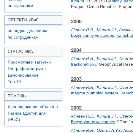
Kimura J.I.
(2015)
Geology, petr
по журналам
Prague, Czech Republic. Prague
2006
ОБЪЕКТЫ ИВ
и
С
Almeev R.R.
,
Kimura J.I.
,
Ariskin
по подразделениям
Bezymianny volcanoes, Kamcha
по сотрудникам
2004
СТАТИСТИКА
Almeev R.R.
,
Kimura J.I.
,
Ozerov
Просмотры и загрузки
fractionation
// Geophysical Resea
География загрузок
Депонирование
2003
Top 10
Almeev R.R.
,
Kimura J.I.
,
Ozerov
magma plumbing system, Kamch
ПОМОЩЬ
2002
Депонирование объектов
Разное (доступ для
Almeev R.R.
,
Kimura J.I.
,
Ozerov
ИВиС)
Bezymyanny volcanoes
// The Ja
Almeev R.R.
,
Ozerov A.Yu.
,
Arisk