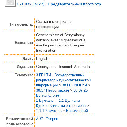
Скачать (34kB)
|
Предварительный просмотр
Статья
в материалах
Тип объекта:
конференции
Geochemistry of Bezymianny
volcano lavas: signatures of a
Название:
mantle precursor and magma
fractionation
Язык:
English
Издание:
Geophysical Research Abstracts
Тематика:
3 ГРНТИ - Государственный
рубрикатор научно-технической
информации
>
38 ГЕОЛОГИЯ
>
38.37 Петрография
>
38.37.25
Вулканология
1 Вулканы
>
1.1 Вулканы
Курило-Камчатского региона
>
1.1.1 Камчатка
>
Безымянный
Разместивший
А.Ю. Озеров
пользователь: