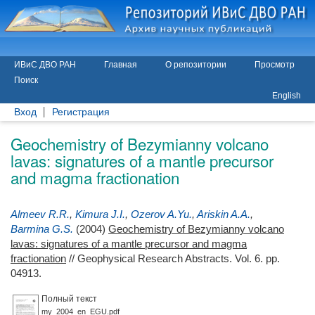
ИВиС ДВО РАН
Главная
О репозитории
Просмотр
Поиск
English
Вход
Регистрация
Geochemistry of Bezymianny volcano
lavas: signatures of a mantle precursor
and magma fractionation
Almeev R.R.
,
Kimura J.I.
,
Ozerov A.Yu.
,
Ariskin A.A.
,
Barmina G.S.
(2004)
Geochemistry of Bezymianny volcano
lavas: signatures of a mantle precursor and magma
fractionation
// Geophysical Research Abstracts. Vol. 6. pp.
04913.
Полный текст
my_2004_en_EGU.pdf