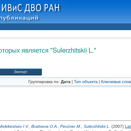
оторых является "
Sulerzhitskii L.
"
Группировка по:
Дата
|
Тип объекта
|
Ключевые слов
Melekestsev I.V.
,
Braitseva O.A.
,
Pevzner M.
,
Sulerzhitskii L.
(2007)
Lat