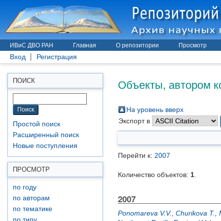
ИВиС ДВО РАН
Главная
О репозитории
Просмотр
Вход
Регистрация
Объекты, автором к
ПОИСК
На уровень вверх
Экспорт в
Простой поиск
Расширенный поиск
Новые поступления
Перейти к:
2007
ПРОСМОТР
Количество объектов:
1
.
по году
2007
по авторам
по тематике
Ponomareva V.V.
,
Churikova T.
,
по типу