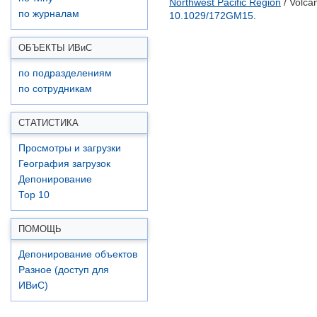
Northwest Pacific Region
/ Volca
по журналам
10.1029/172GM15
.
ОБЪЕКТЫ ИВ
и
С
по подразделениям
по сотрудникам
СТАТИСТИКА
Просмотры и загрузки
География загрузок
Депонирование
Top 10
ПОМОЩЬ
Депонирование объектов
Разное (доступ для
ИВиС)