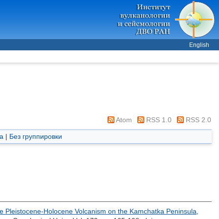
English
Atom
RSS 1.0
RSS 2.0
а
|
Без группировки
e Pleistocene-Holocene Volcanism on the Kamchatka Peninsula,