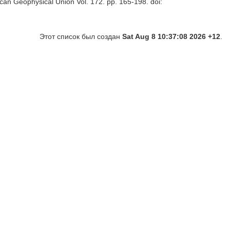
can Geophysical Union Vol. 172. pp. 165-198.
doi:
Этот список был создан
Sat Aug 8 10:37:08 2026 +12
.