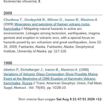
Количество объектов:
2
.
2009
Churikova T.
,
Gordeychik B.
,
Wörner G.
,
Ivanov B.
,
Maximov A.
(2009)
Mineralogy and petrology of Kamen volcano rocks,
Kamchatka
// Mitigating natural hazards in active arc
environments. Linkages among tectonism, earthquakes, magma
genesis and eruption in volcanic arcs, with a special focus on
hazards posed by arc volcanism and great earthquakes, June 22-
26, 2009, Fairbanks, Alaska. Fairbanks, Alaska: Geophysical
Institute, University of Alaska. pp. 117-118.
1998
Izbekov P.
,
Eichelberger J.
,
Ivanov B.
,
Maximov A.
(1998)
Variations of Volcanic Glass Composition Show Possible Mixing
Event at the Beginning of 1996 Eruption of Karymsky Volcano,
Kamchatka, Russia
// Trans. American Geophys. Union, Fall Meet.
Suppl, Abstract . Vol. 79(45). pp. V22B-10.
Этот список был создан
Sat Aug 8 21:47:51 2026 +12
.