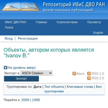
ИВиС ДВО РАН
Главная
О репозитории
Просмотр
Поиск
English
Вход
Регистрация
Объекты, автором которых является
"
Ivanov B.
"
На уровень вверх
Экспорт в
Atom
RSS 1.0
RSS 2.0
Группировка по:
Дата
|
Тип объекта
|
Ключевые слова
|
Без
группировки
Перейти к:
2009
|
1998