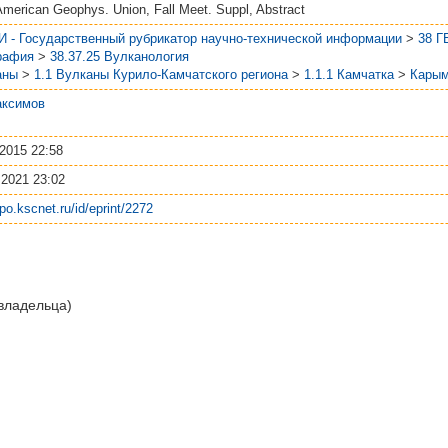
American Geophys. Union, Fall Meet. Suppl, Abstract
И - Государственный рубрикатор научно-технической информации
>
38 
рафия
>
38.37.25 Вулканология
аны
>
1.1 Вулканы Курило-Камчатского региона
>
1.1.1 Камчатка
>
Карым
аксимов
2015 22:58
2021 23:02
epo.kscnet.ru/id/eprint/2272
 владельца)