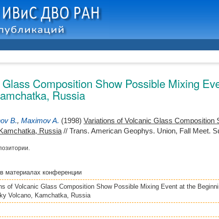
c Glass Composition Show Possible Mixing Even
amchatka, Russia
nov B.
,
Maximov A.
(1998)
Variations of Volcanic Glass Composition 
 Kamchatka, Russia
// Trans. American Geophys. Union, Fall Meet. Sup
позитории.
в материалах конференции
ons of Volcanic Glass Composition Show Possible Mixing Event at the Beginni
ky Volcano, Kamchatka, Russia