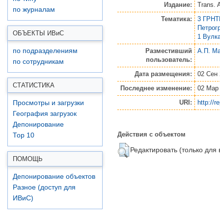
Издание:
Trans. 
по журналам
Тематика:
3 ГРНТ
Петрог
ОБЪЕКТЫ ИВ
и
С
1 Вулк
Разместивший
А.П. М
по подразделениям
пользователь:
по сотрудникам
Дата размещения:
02 Сен 
СТАТИСТИКА
Последнее изменение:
02 Мар 
URI:
http://r
Просмотры и загрузки
География загрузок
Депонирование
Действия с объектом
Top 10
Редактировать (только для
ПОМОЩЬ
Депонирование объектов
Разное (доступ для
ИВиС)