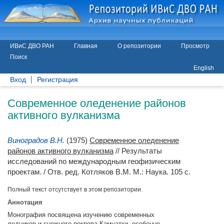
ИВиС ДВО РАН
Главная
О репозитории
Просмотр
Поиск
English
Вход
Регистрация
Современное оледенение районов
активного вулканизма
Виноградов В.Н.
(1975)
Современное оледенение
районов активного вулканизма
// Результаты
исследований по международным геофизическим
проектам. / Отв. ред.
Котляков В.М.
М.: Наука. 105 с.
Полный текст отсутствует в этом репозитории.
Аннотация
Монография посвящена изучению современных
ледников и снежного покрова Камчатки, особенно