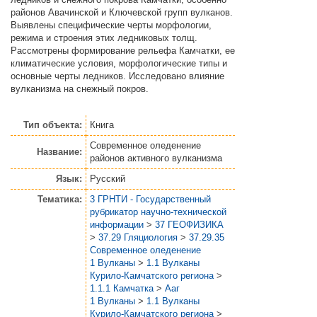
районов Авачинской и Ключевской групп вулканов.
Выявлены специфические черты морфологии,
режима и строения этих ледниковых толщ.
Рассмотрены формирование рельефа Камчатки, ее
климатические условия, морфологические типы и
основные черты ледников. Исследовано влияние
вулканизма на снежный покров.
Тип объекта:
Книга
Современное оледенение
Название:
районов активного вулканизма
Язык:
Русский
Тематика:
3 ГРНТИ - Государственный
рубрикатор научно-технической
информации
>
37 ГЕОФИЗИКА
>
37.29 Гляциология
>
37.29.35
Современное оледенение
1 Вулканы
>
1.1 Вулканы
Курило-Камчатского региона
>
1.1.1 Камчатка
>
Ааг
1 Вулканы
>
1.1 Вулканы
Курило-Камчатского региона
>