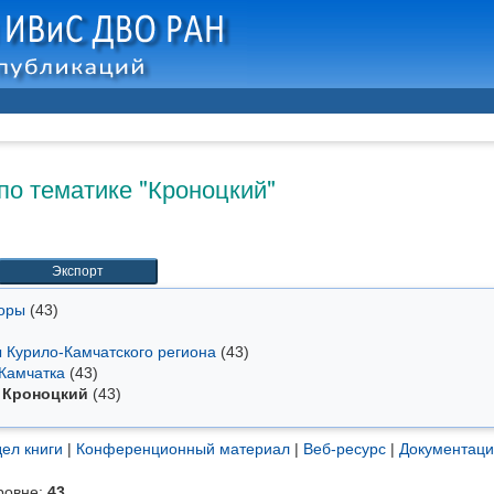
по тематике "Кроноцкий"
торы
(43)
ы Курило-Камчатского региона
(43)
 Камчатка
(43)
Кроноцкий
(43)
ел книги
|
Конференционный материал
|
Веб-ресурс
|
Документац
ровне:
43
.