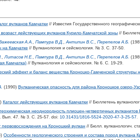
алог вулканов Камчатки
// Известия Государственного географическог
 возраст действующих вулканов Курило-Камчатской зоны
// Бюллете
Важеевская А.А.
,
Пампура В.Д.
,
Антипин В.С.
,
Перепелов А.Б.
(198
ы на Камчатке
// Вулканология и сейсмология. № 3. С. 37-50.
.
,
Литасов Н.Е.
,
Пампура В.Д.
,
Антипин В.С.
,
Перепелов А.Б.
(198
ая Камчатка)
// Вулканология и сейсмология. № 6. С. 19-29.
еский эффект и баланс вещества Кроноцко-Гамченской структуры 
А.
(1990)
Вулканическая опасность для района Кроноцкое озеро-Уз
7)
Каталог действующих вулканов Камчатки
// Бюллетень вулканолог
геохимическая неоднородность плиоцен-четвертичных вулканитов
 Вып. 47. № 3. С. 25-57.
doi:
10.31431/1816-5524-2020-47-3-25-57
.
 первовосхождения на Кроноцкий вулкан
// Бюлл. вулканологич. ст
3)
Особенности геологического строения и состава пород вулкана 