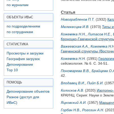
по журналам
Статья
ОБЪЕКТЫ ИВ
и
С
Новограбленов П.Т.
(1932)
Кат
по подразделениям
Мелекесцев И.В.
(1973)
Типы и
по сотрудникам
Кожемяка Н.Н.
,
Литасов Н.Е.
,
Кроноцко-Гамченской структур
СТАТИСТИКА
Важеевская А.А.
,
Кожемяка Н.Н
Гамченской структуры (Восточн
Просмотры и загрузки
Кожемяка Н.Н.
(1991)
Геологич
География загрузок
сейсмология. № 6. С. 34-51.
Депонирование
Top 10
Пономарева В.В.
,
Брайцева О.
42.
ПОМОЩЬ
Влодавец В.И.
,
Пийп Б.И.
(195
Колосков А.В.
(2020)
Изотопно-
Депонирование объектов
КРАУНЦ. Серия: Науки о Земле.
Разное (доступ для
Яцковский А.И.
(1957)
Маршрут
ИВиС)
Горбач Н.В.
,
Рогозин А.Н.
(202