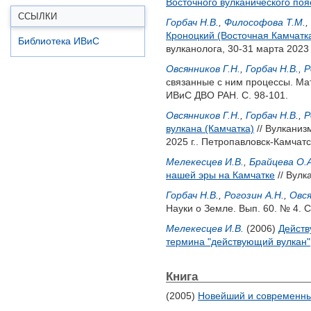
Восточного вулканического поя
ССЫЛКИ
Горбач Н.В.
,
Философова Т.М.
,
Кроноцкий (Восточная Камчатка
Библиотека ИВиС
вулканолога, 30-31 марта 2023
Овсянников Г.Н.
,
Горбач Н.В.
,
Р
связанные с ним процессы. Ма
ИВиС ДВО РАН. С. 98-101.
Овсянников Г.Н.
,
Горбач Н.В.
,
Р
вулкана (Камчатка)
// Вулканиз
2025 г.. Петропавловск-Камчат
Мелекесцев И.В.
,
Брайцева О.А
нашей эры на Камчатке
// Вулк
Горбач Н.В.
,
Рогозин А.Н.
,
Овся
Науки о Земле. Вып. 60. № 4. С
Мелекесцев И.В.
(2006)
Действ
термина "действующий вулкан"
Книга
(2005)
Новейший и современны