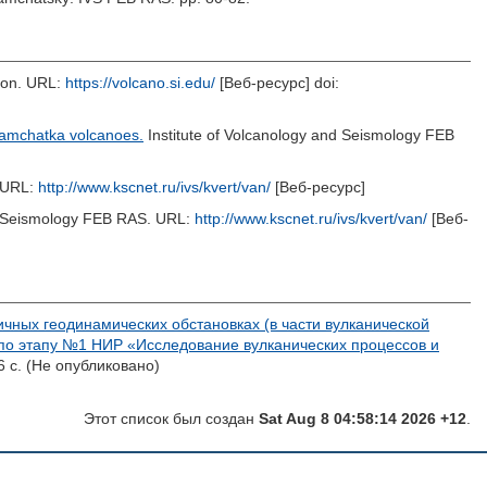
tion. URL:
https://volcano.si.edu/
[Веб-ресурс] doi:
amchatka volcanoes.
Institute of Volcanology and Seismology FEB
. URL:
http://www.kscnet.ru/ivs/kvert/van/
[Веб-ресурс]
d Seismology FEB RAS. URL:
http://www.kscnet.ru/ivs/kvert/van/
[Веб-
чных геодинамических обстановках (в части вулканической
 по этапу №1 НИР «Исследование вулканических процессов и
 с. (Не опубликовано)
Этот список был создан
Sat Aug 8 04:58:14 2026 +12
.