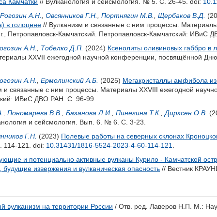
са Камчатки
// Вулканология и сейсмология. № 5. С. 26-45.
doi:
10.
Рогозин А.Н.
,
Овсянников Г.Н.
,
Портнягин М.В.
,
Щербаков В.Д.
(2
) в голоцене
// Вулканизм и связанные с ним процессы. Материа
 г., Петропавловск-Камчатский. Петропавловск-Камчатский: ИВиС ДВ
огозин А.Н.
,
Тобелко Д.П.
(2024)
Ксенолиты оливиновых габбро в л
териалы XXVII ежегодной научной конференции, посвящённой Дню в
огозин А.Н.
,
Ермолинский А.Б.
(2025)
Мегакристаллы амфибола из 
м и связанные с ним процессы. Материалы XXVIII ежегодной науч
ский: ИВиС ДВО РАН. С. 96-99.
.
,
Пономарева В.В.
,
Базанова Л.И.
,
Пинегина Т.К.
,
Дирксен О.В.
(2
анология и сейсмология. Вып. 6. № 6. С. 3-23.
нников Г.Н.
(2023)
Полевые работы на северных склонах Кроноцкого
. 114-121.
doi:
10.31431/1816-5524-2023-4-60-114-121
.
ующие и потенциально активные вулканы Курило - Камчатской остро
, будущие извержения и вулканическая опасность
// Вестник КРАУНЦ
й вулканизм на территории России
/ Отв. ред.
Лаверов Н.П.
М.: Нау