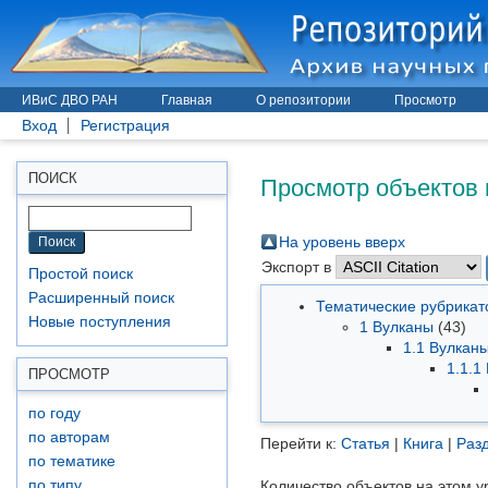
ИВиС ДВО РАН
Главная
О репозитории
Просмотр
Вход
Регистрация
Просмотр объектов 
ПОИСК
На уровень вверх
Экспорт в
Простой поиск
Расширенный поиск
Тематические рубрика
Новые поступления
1 Вулканы
(43)
1.1 Вулкан
1.1.1
ПРОСМОТР
по году
по авторам
Перейти к:
Статья
|
Книга
|
Разд
по тематике
по типу
Количество объектов на этом у