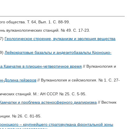
о общества. Т. 64, Вып. 1. С. 88-99.
нь вулканологических станций. № 49. С. 17-23.
7)
Геологическое строение, вулканизм и эволюция вещества
9)
Лейкократовые базальты и андезитобазальты Кроноцко-
на Камчатке в плиоцен-четвертичное время
// Вулканология и
он-Долина гейзеров
// Вулканология и сейсмология. № 1. С. 27-
ических станций. М.: АН СССР. № 25. С. 5-95.
 Камчатки и проблема астеносферного диапиризма
// Вестник
анции. № 26. С. 81-85.
Кроноцкого – крупнейшего стратовулкана фронтальной зоны