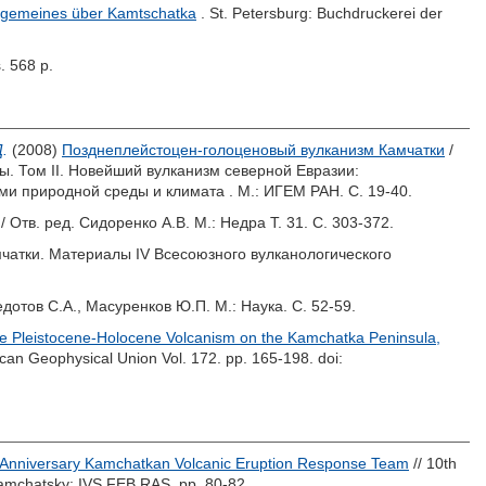
Allgemeines über Kamtschatka
. St. Petersburg: Buchdruckerei der
s. 568 p.
.
(2008)
Позднеплейстоцен-голоценовый вулканизм Камчатки
/
. Том II. Новейший вулканизм северной Евразии:
ми природной среды и климата . М.: ИГЕМ РАН. С. 19-40.
/ Отв. ред.
Сидоренко А.В.
М.: Недра Т. 31. С. 303-372.
чатки. Материалы IV Всесоюзного вулканологического
дотов С.А.
,
Масуренков Ю.П.
М.: Наука. С. 52-59.
e Pleistocene-Holocene Volcanism on the Kamchatka Peninsula,
can Geophysical Union Vol. 172. pp. 165-198.
doi:
Anniversary Kamchatkan Volcanic Eruption Response Team
// 10th
amchatsky: IVS FEB RAS. pp. 80-82.