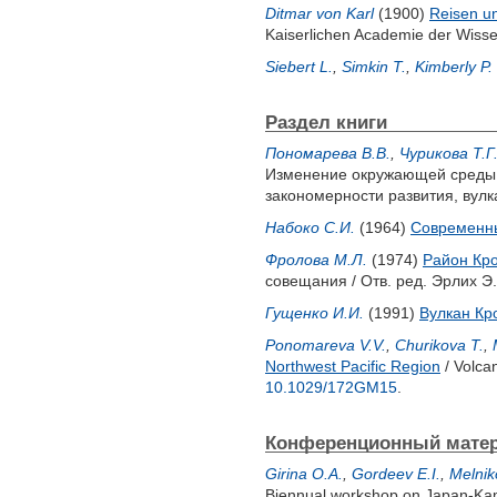
Ditmar von Karl
(1900)
Reisen un
Kaiserlichen Academie der Wisse
Siebert L.
,
Simkin T.
,
Kimberly P.
Раздел книги
Пономарева В.В.
,
Чурикова Т.Г
Изменение окружающей среды и
закономерности развития, вулк
Набоко С.И.
(1964)
Современны
Фролова М.Л.
(1974)
Район Кро
совещания / Отв. ред.
Эрлих Э.
Гущенко И.И.
(1991)
Вулкан Кр
Ponomareva V.V.
,
Churikova T.
,
Northwest Pacific Region
/ Volca
10.1029/172GM15
.
Конференционный мате
Girina O.A.
,
Gordeev E.I.
,
Melnik
Biennual workshop on Japan-Kam