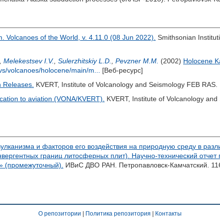
 Volcanoes of the World, v. 4.11.0 (08 Jun 2022).
Smithsonian Institu
,
Melekestsev I.V.
,
Sulerzhitskiy L.D.
,
Pevzner M.M.
(2002)
Holocene K
ivs/volcanoes/holocene/main/m...
[Веб-ресурс]
 Releases.
KVERT, Institute of Volcanology and Seismology FEB RAS
ication to aviation (VONA/KVERT).
KVERT, Institute of Volcanology an
улканизма и факторов его воздействия на природную среду в разли
онвергентных границ литосферных плит). Научно-технический отчет
» (промежуточный).
ИВиС ДВО РАН. Петропавловск-Камчатский. 116
О репозитории
|
Политика репозитория
|
Контакты