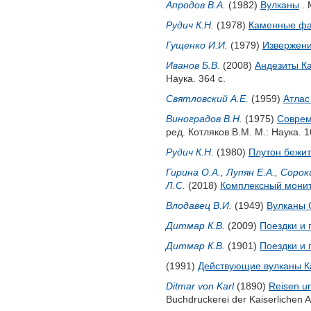
Апродов В.А.
(1982)
Вулканы
. 
Рудич К.Н.
(1978)
Каменные фа
Гущенко И.И.
(1979)
Извержени
Иванов Б.В.
(2008)
Андезиты К
Наука. 364 с.
Святловский А.Е.
(1959)
Атлас
Виноградов В.Н.
(1975)
Соврем
ред.
Котляков В.М.
М.: Наука. 1
Рудич К.Н.
(1980)
Плутон бежит
Гирина О.А.
,
Лупян Е.А.
,
Сороки
Л.С.
(2018)
Комплексный монит
Влодавец В.И.
(1949)
Вулканы 
Дитмар К.В.
(2009)
Поездки и 
Дитмар К.В.
(1901)
Поездки и 
(1991)
Действующие вулканы Кам
Ditmar von Karl
(1890)
Reisen un
Buchdruckerei der Kaiserlichen 