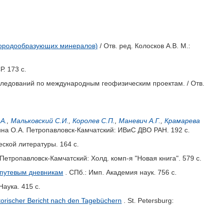
 породообразующих минералов)
/ Отв. ред.
Колосков А.В.
М.:
. 173 с.
сследований по международным геофизическим проектам. / Отв.
А.
,
Мальковский С.И.
,
Королев С.П.
,
Маневич А.Г.
,
Крамарева
на О.А.
Петропавловск-Камчатский: ИВиС ДВО РАН. 192 с.
еской литературы. 164 с.
Петропавловск-Камчатский: Холд. комп-я "Новая книга". 579 с.
о путевым дневникам
. СПб.: Имп. Академия наук. 756 с.
Наука. 415 с.
storischer Bericht nach den Tagebüchern
. St. Petersburg: