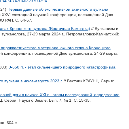
1134/S074204632370029X
.
024)
Первые данные об эксплозивной активности вулкана
лы XXVI ежегодной научной конференции, посвящённой Дню
О РАН. С. 64-67.
авах Кроноцкого вулкана (Восточная Камчатка)
// Вулканизм и
улканолога, 27-29 марта 2024 г.. Петропавловск-Камчатский:
пирокластического материала южного склона Кроноцкого
ной конференции, посвященной Дню вулканолога, 24-29 марта
003)
0-650 гг. - этап сильнейшего природного катастрофизма
 вулкана в июле-августе 2023 г.
// Вестник КРАУНЦ. Серия:
вной дуги в начале XXI в.: этапы исследований, определение
. Серия: Науки о Земле. Вып. 7. № 1. С. 15-35.
ка. 604 с.