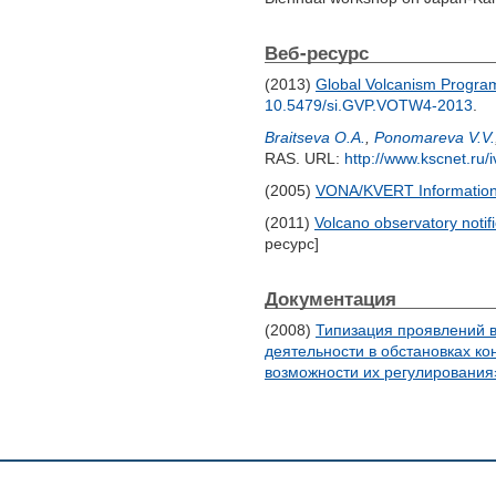
Веб-ресурс
(2013)
Global Volcanism Program.
10.5479/si.GVP.VOTW4-2013
.
Braitseva O.A.
,
Ponomareva V.V.
RAS. URL:
http://www.kscnet.ru/
(2005)
VONA/KVERT Information
(2011)
Volcano observatory notif
ресурс]
Документация
(2008)
Типизация проявлений в
деятельности в обстановках к
возможности их регулирования