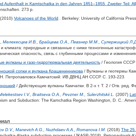
d Aufenthalt in Kamtschatka in den Jahren 1851–1855. Zweiter Teil. 
nschaften. 273 p.
(2010)
Volcanoes of the World
. Berkeley: University of California Pres
.
,
Мелекесцев И.В.
,
Брайцева О.А.
,
Певзнер М.М.
,
Сулержицкий Л.Д
 климата: природные и связанные с ними техногенные катастрофы
аническая опасность, связь с глубинными процессами и изменения
е вулканы и газо-гидротермальная деятельность
/ Геология СССР 
ноцкой сопки и вулкана Крашенинникова
/ Вулканы и геотермы Кам
Н.
Петропавловск-Камчатский: ИВ ДВНЦ АН СССР. С. 193-223.
оноцкий
/ Действующие вулканы Камчатки. В 2-х т. Т. 2 / Отв. ред.
Фе
Melekestsev I.V.
,
Braitseva O.A.
,
Pevzner M.
,
Sulerzhitskii L.
(2007)
Lat
nism and Subduction: The Kamchatka Region Washington, D. C.: Ameri
риал
ov D.V.
,
Manevich A.G.
,
Nuzhdaev A.A.
,
Romanova I.M.
(2018)
The 25 
chatka-Alaska subduction processes (JKASP-2018). Petropavlovsk-K