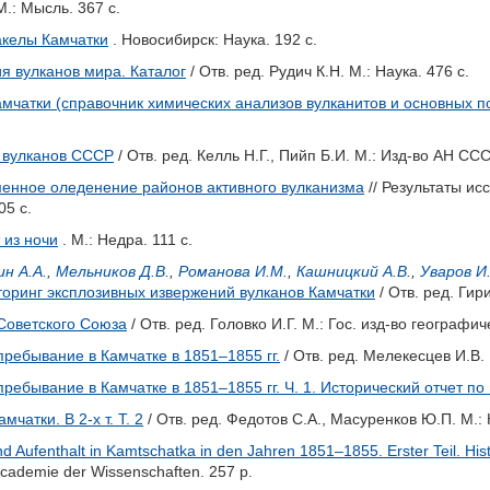
М.: Мысль. 367 с.
келы Камчатки
. Новосибирск: Наука. 192 с.
я вулканов мира. Каталог
/ Отв. ред.
Рудич К.Н.
М.: Наука. 476 с.
амчатки (справочник химических анализов вулканитов и основных
 вулканов СССР
/ Отв. ред.
Келль Н.Г.
,
Пийп Б.И.
М.: Изд-во АН СССР
енное оледенение районов активного вулканизма
// Результаты и
05 с.
 из ночи
. М.: Недра. 111 с.
н А.А.
,
Мельников Д.В.
,
Романова И.М.
,
Кашницкий А.В.
,
Уваров И.
оринг эксплозивных извержений вулканов Камчатки
/ Отв. ред.
Гири
Советского Союза
/ Отв. ред.
Головко И.Г.
М.: Гос. изд-во географич
пребывание в Камчатке в 1851–1855 гг.
/ Отв. ред.
Мелекесцев И.В.
пребывание в Камчатке в 1851–1855 гг. Ч. 1. Исторический отчет п
чатки. В 2-х т. Т. 2
/ Отв. ред.
Федотов С.А.
,
Масуренков Ю.П.
М.: 
d Aufenthalt in Kamtschatka in den Jahren 1851–1855. Erster Teil. Hi
Academie der Wissenschaften. 257 p.