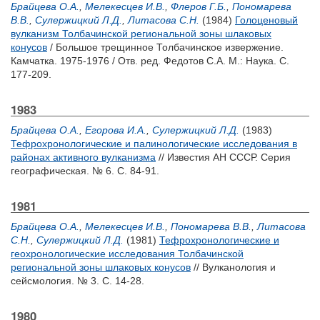
Брайцева О.А.
,
Мелекесцев И.В.
,
Флеров Г.Б.
,
Пономарева
В.В.
,
Сулержицкий Л.Д.
,
Литасова С.Н.
(1984)
Голоценовый
вулканизм Толбачинской региональной зоны шлаковых
конусов
/ Большое трещинное Толбачинское извержение.
Камчатка. 1975-1976 / Отв. ред.
Федотов С.А.
М.: Наука. С.
177-209.
1983
Брайцева О.А.
,
Егорова И.А.
,
Сулержицкий Л.Д.
(1983)
Тефрохронологические и палинологические исследования в
районах активного вулканизма
// Известия АН СССР. Серия
географическая. № 6. С. 84-91.
1981
Брайцева О.А.
,
Мелекесцев И.В.
,
Пономарева В.В.
,
Литасова
С.Н.
,
Сулержицкий Л.Д.
(1981)
Тефрохронологические и
геохронологические исследования Толбачинской
региональной зоны шлаковых конусов
// Вулканология и
сейсмология. № 3. С. 14-28.
1980