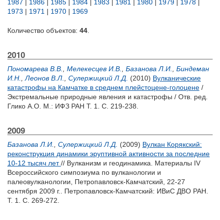
1987
|
1986
|
1985
|
1984
|
1983
|
1981
|
1980
|
1979
|
1978
|
1973
|
1971
|
1970
|
1969
Количество объектов:
44
.
2010
Пономарева В.В.
,
Мелекесцев И.В.
,
Базанова Л.И.
,
Биндеман
И.Н.
,
Леонов В.Л.
,
Сулержицкий Л.Д.
(2010)
Вулканические
катастрофы на Камчатке в среднем плейстоцене-голоцене
/
Экстремальные природные явления и катастрофы / Отв. ред.
Глико А.О.
М.: ИФЗ РАН Т. 1. С. 219-238.
2009
Базанова Л.И.
,
Сулержицкий Л.Д.
(2009)
Вулкан Корякский:
реконструкция динамики эруптивной активности за последние
10-12 тысяч лет
// Вулканизм и геодинамика. Материалы IV
Всероссийского симпозиума по вулканологии и
палеовулканологии, Петропавловск-Камчатский, 22-27
сентября 2009 г.. Петропавловск-Камчатский: ИВиС ДВО РАН.
Т. 1. С. 269-272.