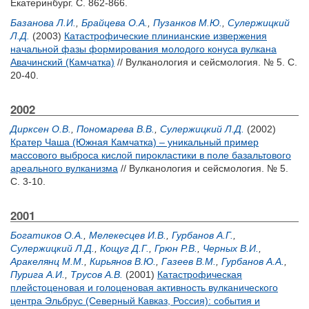
Екатеринбург. С. 862-866.
Базанова Л.И.
,
Брайцева О.А.
,
Пузанков М.Ю.
,
Сулержицкий
Л.Д.
(2003)
Катастрофические плинианские извержения
начальной фазы формирования молодого конуса вулкана
Авачинский (Камчатка)
// Вулканология и сейсмология. № 5. С.
20-40.
2002
Дирксен О.В.
,
Пономарева В.В.
,
Сулержицкий Л.Д.
(2002)
Кратер Чаша (Южная Камчатка) – уникальный пример
массового выброса кислой пирокластики в поле базальтового
ареального вулканизма
// Вулканология и сейсмология. № 5.
С. 3-10.
2001
Богатиков О.А.
,
Мелекесцев И.В.
,
Гурбанов А.Г.
,
Сулержицкий Л.Д.
,
Кощуг Д.Г.
,
Грюн Р.В.
,
Черных В.И.
,
Аракелянц М.М.
,
Кирьянов В.Ю.
,
Газеев В.М.
,
Гурбанов А.А.
,
Пурига А.И.
,
Трусов А.В.
(2001)
Катастрофическая
плейстоценовая и голоценовая активность вулканического
центра Эльбрус (Северный Кавказ, Россия): события и