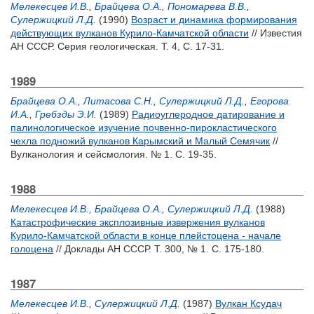
Мелекесцев И.В.
,
Брайцева О.А.
,
Пономарева В.В.
,
Сулержицкий Л.Д.
(1990)
Возраст и динамика формирования
действующих вулканов Курило-Камчатской области
// Известия
АН СССР. Серия геологическая. Т. 4, С. 17-31.
1989
Брайцева О.А.
,
Литасова С.Н.
,
Сулержицкий Л.Д.
,
Егорова
И.А.
,
Гребзды Э.И.
(1989)
Радиоуглеродное датирование и
палинологическое изучение почвенно-пирокластического
чехла подножий вулканов Карымский и Малый Семячик
//
Вулканология и сейсмология. № 1. С. 19-35.
1988
Мелекесцев И.В.
,
Брайцева О.А.
,
Сулержицкий Л.Д.
(1988)
Катастрофические эксплозивные извержения вулканов
Курило-Камчатской области в конце плейстоцена - начале
голоцена
// Доклады АН СССР. Т. 300, № 1. С. 175-180.
1987
Мелекесцев И.В.
,
Сулержицкий Л.Д.
(1987)
Вулкан Ксудач