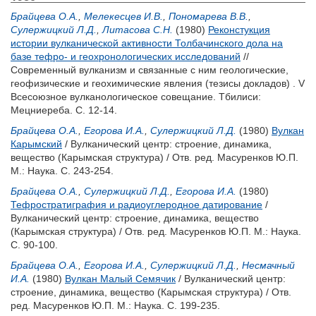
Брайцева О.А.
,
Мелекесцев И.В.
,
Пономарева В.В.
,
Сулержицкий Л.Д.
,
Литасова С.Н.
(1980)
Реконстукция
истории вулканической активности Толбачинского дола на
базе тефро- и геохронологических исследований
//
Современный вулканизм и связанные с ним геологические,
геофизические и геохимические явления (тезисы докладов) . V
Всесоюзное вулканологическое совещание. Тбилиси:
Мецниереба. С. 12-14.
Брайцева О.А.
,
Егорова И.А.
,
Сулержицкий Л.Д.
(1980)
Вулкан
Карымский
/ Вулканический центр: строение, динамика,
вещество (Карымская структура) / Отв. ред.
Масуренков Ю.П.
М.: Наука. С. 243-254.
Брайцева О.А.
,
Сулержицкий Л.Д.
,
Егорова И.А.
(1980)
Тефростратиграфия и радиоуглеродное датирование
/
Вулканический центр: строение, динамика, вещество
(Карымская структура) / Отв. ред.
Масуренков Ю.П.
М.: Наука.
С. 90-100.
Брайцева О.А.
,
Егорова И.А.
,
Сулержицкий Л.Д.
,
Несмачный
И.А.
(1980)
Вулкан Малый Семячик
/ Вулканический центр:
строение, динамика, вещество (Карымская структура) / Отв.
ред.
Масуренков Ю.П.
М.: Наука. С. 199-235.