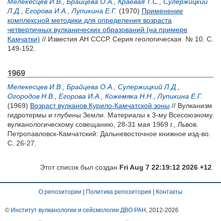
Мелекесцев И.В.
,
Брайцева О.А.
,
Краевая Т.С.
,
Сулержицкий
Л.Д.
,
Егорова И.А.
,
Лупикина Е.Г.
(1970)
Применение
комплексной методики для определения возраста
четвертичных вулканических образований (на примере
Камчатки)
// Известия АН СССР. Серия геологическая. № 10. С.
149-152.
1969
Мелекесцев И.В.
,
Брайцева О.А.
,
Сулержицкий Л.Д.
,
Огородов Н.В.
,
Егорова И.А.
,
Кожемяка Н.Н.
,
Лупикина Е.Г.
(1969)
Возраст вулканов Курило-Камчатской зоны
// Вулканизм
гидротермы и глубины Земли. Материалы к 3-му Всесоюзному
вулканологическому совещанию, 28-31 мая 1969 г., Львов.
Петропавловск-Камчатский: Дальневосточное книжное изд-во.
С. 26-27.
Этот список был создан
Fri Aug 7 22:19:12 2026 +12
.
О репозитории
|
Политика репозитория
|
Контакты
©
Институт вулканологии и сейсмологии ДВО РАН
, 2012-
2026