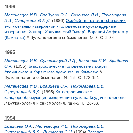
1996
Мелекесцев И.В.
,
Брайцева О.А.
,
Базанова Л.И.
,
Пономарева
В.В.
,
Сулержицкий Л.Д.
(1996)
Особый тип катастрофических
эксплозивных извержений - голоценовые субкальдерные
извержения Хангар, Ходуткинский "маар", Бараний Амфитеатр
(Камчатка)
// Вулканология и сейсмология. № 2. С. 3-24.
1995
Мелекесцев И.В.
,
Сулержицкий Л.Д.
,
Базанова Л.И.
,
Брайцева
О.А.
(1995)
Катастрофические голоценовые лахары
Авачинского и Корякского вулканов на Камчатке
//
Вулканология и сейсмология. № 4-5. С. 172-181.
Мелекесцев И.В.
,
Брайцева О.А.
,
Пономарева В.В.
,
Сулержицкий Л.Д.
(1995)
Катастрофические
кальдерообразующие извержения вулкана Ксудач в голоцене
// Вулканология и сейсмология. № 4-5. С. 28-53.
1994
Брайцева О.А.
,
Мелекесцев И.В.
,
Пономарева В.В.
,
Сулержицкий Л.Д.
,
Литасова С.Н.
(1994)
Возраст