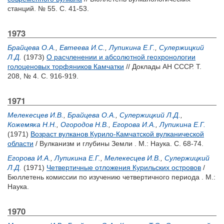
станций. № 55. С. 41-53.
1973
Брайцева О.А.
,
Евтеева И.С.
,
Лупикина Е.Г.
,
Сулержицкий
Л.Д.
(1973)
О расчленении и абсолютной геохронологии
голоценовых торфяников Камчатки
// Доклады АН СССР. Т.
208, № 4. С. 916-919.
1971
Мелекесцев И.В.
,
Брайцева О.А.
,
Сулержицкий Л.Д.
,
Кожемяка Н.Н.
,
Огородов Н.В.
,
Егорова И.А.
,
Лупикина Е.Г.
(1971)
Возраст вулканов Курило-Камчатской вулканической
области
/ Вулканизм и глубины Земли . М.: Наука. С. 68-74.
Егорова И.А.
,
Лупикина Е.Г.
,
Мелекесцев И.В.
,
Сулержицкий
Л.Д.
(1971)
Четвертичные отложения Курильских островов
/
Бюллетень комиссии по изучению четвертичного периода . М.:
Наука.
1970