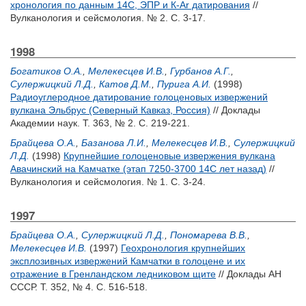
хронология по данным 14С, ЭПР и К-Ar датирования
//
Вулканология и сейсмология. № 2. С. 3-17.
1998
Богатиков О.А.
,
Мелекесцев И.В.
,
Гурбанов А.Г.
,
Сулержицкий Л.Д.
,
Катов Д.М.
,
Пурига А.И.
(1998)
Радиоуглеродное датирование голоценовых извержений
вулкана Эльбрус (Северный Кавказ, Россия)
// Доклады
Академии наук. Т. 363, № 2. С. 219-221.
Брайцева О.А.
,
Базанова Л.И.
,
Мелекесцев И.В.
,
Сулержицкий
Л.Д.
(1998)
Крупнейшие голоценовые извержения вулкана
Авачинский на Камчатке (этап 7250-3700 14С лет назад)
//
Вулканология и сейсмология. № 1. С. 3-24.
1997
Брайцева О.А.
,
Сулержицкий Л.Д.
,
Пономарева В.В.
,
Мелекесцев И.В.
(1997)
Геохронология крупнейших
эксплозивных извержений Камчатки в голоцене и их
отражение в Гренландском ледниковом щите
// Доклады АН
СССР. Т. 352, № 4. С. 516-518.