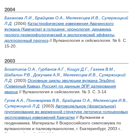
2004
Базанова Л.И.
,
Брайцева О.А.
,
Мелекесцев И.В.
,
Сулержицкий
Л.Д.
(2004)
Катастрофические извержения Авачинского
вулкана (Камчатка) в голоцене: хронология, динамика,
геолого-геоморфологический и экологический эффекты,
долгосрочный прогноз
// Вулканология и сейсмология. № 6. С.
15-20.
2003
Богатиков О.А.
,
Гурбанов А.Г.
,
Кощуг Д.Г.
,
Газеев В.М.
,
Шабалин Р.В.
,
Докучаев А.Я.
,
Мелекесцев И.В.
,
Сулержицкий
Л.Д.
(2003)
Основные циклы эволюции вулкана Эльбрус
(Северный Кавказ, Россия) по данным ЭПР датирования
кварца
// Вулканология и сейсмология. № 3. С. 3-14.
Гусев А.А.
,
Пономарева В.В.
,
Брайцева О.А.
,
Мелекесцев И.В.
,
Сулержицкий Л.Д.
(2003)
Автомодельное (фрактальное)
группирование во временной структуре летописи голоценовых
эксплозивных извержений Камчатки
// Вулканизм и
геодинамика. Материалы II Всероссийского симпозиума по
вулканологии и палеовулканологии, г. Екатеринбург, 2003 г..