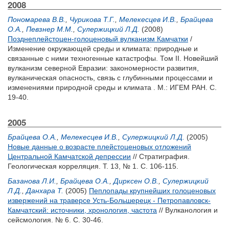
2008
Пономарева В.В.
,
Чурикова Т.Г.
,
Мелекесцев И.В.
,
Брайцева
О.А.
,
Певзнер М.М.
,
Сулержицкий Л.Д.
(2008)
Позднеплейстоцен-голоценовый вулканизм Камчатки
/
Изменение окружающей среды и климата: природные и
связанные с ними техногенные катастрофы. Том II. Новейший
вулканизм северной Евразии: закономерности развития,
вулканическая опасность, связь с глубинными процессами и
изменениями природной среды и климата . М.: ИГЕМ РАН. С.
19-40.
2005
Брайцева О.А.
,
Мелекесцев И.В.
,
Сулержицкий Л.Д.
(2005)
Новые данные о возрасте плейстоценовых отложений
Центральной Камчатской депрессии
// Стратиграфия.
Геологическая корреляция. Т. 13, № 1. С. 106-115.
Базанова Л.И.
,
Брайцева О.А.
,
Дирксен О.В.
,
Сулержицкий
Л.Д.
,
Данхара Т.
(2005)
Пеплопады крупнейших голоценовых
извержений на траверсе Усть-Большерецк - Петропавловск-
Камчатский: источники, хронология, частота
// Вулканология и
сейсмология. № 6. С. 30-46.