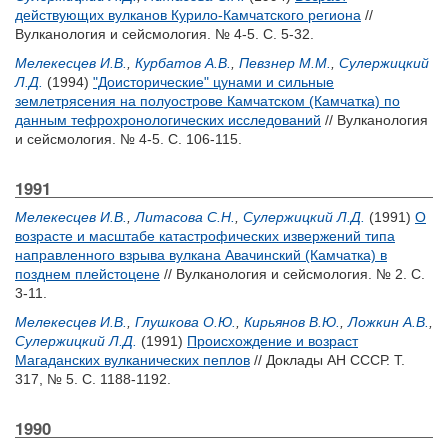
действующих вулканов Курило-Камчатского региона
//
Вулканология и сейсмология. № 4-5. С. 5-32.
Мелекесцев И.В.
,
Курбатов А.В.
,
Певзнер М.М.
,
Сулержицкий
Л.Д.
(1994)
"Доисторические" цунами и сильные
землетрясения на полуострове Камчатском (Камчатка) по
данным тефрохронологических исследований
// Вулканология
и сейсмология. № 4-5. С. 106-115.
1991
Мелекесцев И.В.
,
Литасова С.Н.
,
Сулержицкий Л.Д.
(1991)
О
возрасте и масштабе катастрофических извержений типа
направленного взрыва вулкана Авачинский (Камчатка) в
позднем плейстоцене
// Вулканология и сейсмология. № 2. С.
3-11.
Мелекесцев И.В.
,
Глушкова О.Ю.
,
Кирьянов В.Ю.
,
Ложкин А.В.
,
Сулержицкий Л.Д.
(1991)
Происхождение и возраст
Магаданских вулканических пеплов
// Доклады АН СССР. Т.
317, № 5. С. 1188-1192.
1990