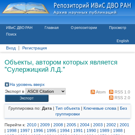
ИВиС ДВО РАН
Главная
О репозитории
Просмотр
Поиск
English
Вход
Регистрация
Объекты, автором которых является
"
Сулержицкий Л.Д.
"
На уровень вверх
Экспорт в
Atom
RSS 1.0
RSS 2.0
Группировка по:
Дата
|
Тип объекта
|
Ключевые слова
|
Без
группировки
Перейти к:
2010
|
2009
|
2008
|
2005
|
2004
|
2003
|
2002
|
2001
|
1998
|
1997
|
1996
|
1995
|
1994
|
1991
|
1990
|
1989
|
1988
|