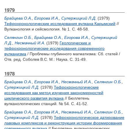
1979
Брайцева О.А.
,
Егорова И.А.
,
Сулержицкий Л.Д.
(1979)
Тефрохронологические исследования вулкана Карымский
//
Вулканология и сейсмология. № 1. С. 48-58.
Селянгин О.Б.
,
Брайцева О.А.
,
Егорова И.А.
,
Сулержицкий
Л.Д.
,
Несмачный И.А.
(1979)
Геологические и
тефрохронологические исследования современного
вулканизма
/ Проблемы глубинного магматизма: Сб. статей /
Отв. ред.
Соболев B.C.
М.: Наука. С. 31-49.
1978
Брайцева О.А.
,
Егорова И.А.
,
Несмачный И.А.
,
Селянгин О.Б.
,
Сулержицкий Л.Д.
(1978)
Тефрохронологические
исследования как метод изучения закономерностей
циклического развития вулкана
// Бюллетень
вулканологических станций. № 54. С. 41-52.
Брайцева О.А.
,
Егорова И.А.
,
Несмачный И.А.
,
Селянгин О.Б.
,
Сулержицкий Л.Д.
(1978)
Тефрохронологическое датирование
лавовых комплексов и реконструкция истории формирования
современного вулкана
// Бюллетень вулканологических