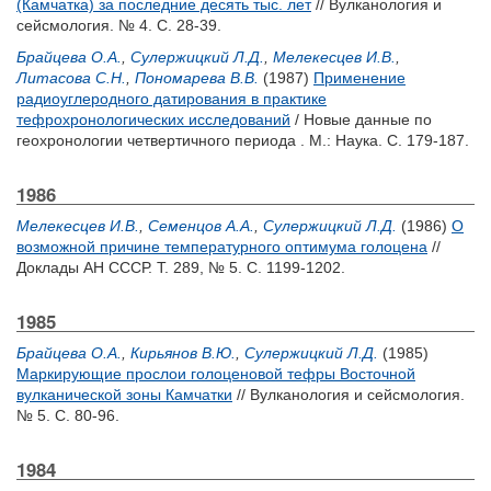
(Камчатка) за последние десять тыс. лет
// Вулканология и
сейсмология. № 4. С. 28-39.
Брайцева О.А.
,
Сулержицкий Л.Д.
,
Мелекесцев И.В.
,
Литасова С.Н.
,
Пономарева В.В.
(1987)
Применение
радиоуглеродного датирования в практике
тефрохронологических исследований
/ Новые данные по
геохронологии четвертичного периода . М.: Наука. С. 179-187.
1986
Мелекесцев И.В.
,
Семенцов А.А.
,
Сулержицкий Л.Д.
(1986)
О
возможной причине температурного оптимума голоцена
//
Доклады АН СССР. Т. 289, № 5. С. 1199-1202.
1985
Брайцева О.А.
,
Кирьянов В.Ю.
,
Сулержицкий Л.Д.
(1985)
Маркирующие прослои голоценовой тефры Восточной
вулканической зоны Камчатки
// Вулканология и сейсмология.
№ 5. С. 80-96.
1984