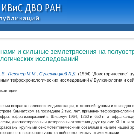
унами и сильные землетрясения на полуост
логических исследований
.В.
,
Певзнер М.М.
,
Сулержицкий Л.Д.
(1994)
"Доисторические" ц
анным тефрохронологических исследований
// Вулканология и сей
позитории.
ления возраста палеосеисмодислокации, отложений цунами и эпизодов 
строве Камчатском за последние 2 тыс. лет, применен тефрохронологич
фры: тефра извержений в. Шивелуч 1964, -1260 и -650 гг. и тефра кал
влены, диагностированы и датированы отложения двух цунами XIII в. и од
бразованы крупными сейсмотектоническими обвалами в начале нашей эр
трового юго-восточного участка побережья между этими мысами.