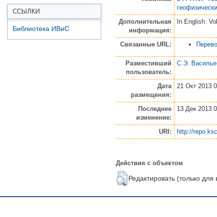
геофизически
ССЫЛКИ
Дополнительная
In English: V
Библиотека ИВиС
информация:
Связанные URL:
Перево
Разместивший
С.Э. Василье
пользователь:
Дата
21 Окт 2013 0
размещения:
Последнее
13 Дек 2013 0
изменение:
URI:
http://repo.ksc
Действия с объектом
Редактировать (только для