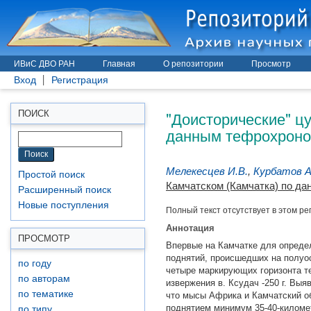
ИВиС ДВО РАН
Главная
О репозитории
Просмотр
Вход
Регистрация
"Доисторические" ц
ПОИСК
данным тефрохроно
Мелекесцев И.В.
,
Курбатов А
Простой поиск
Камчатском (Камчатка) по д
Расширенный поиск
Новые поступления
Полный текст отсутствует в этом ре
Аннотация
ПРОСМОТР
Впервые на Камчатке для опреде
поднятий, происшедших на полуо
по году
четыре маркирующих горизонта те
по авторам
извержения в. Ксудач -250 г. Выя
по тематике
что мысы Африка и Камчатский о
поднятием минимум 35-40-киломе
по типу