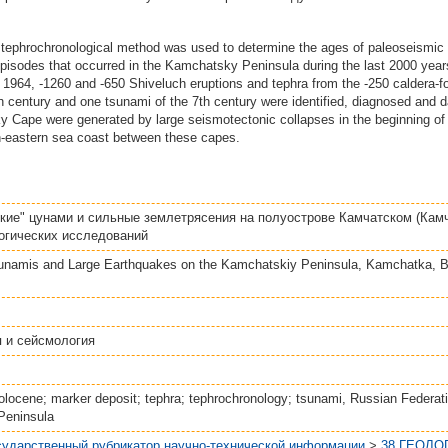
e tephrochronological method was used to determine the ages of paleoseismic 
episodes that occurred in the Kamchatsky Peninsula during the last 2000 year
 1964, -1260 and -650 Shiveluch eruptions and tephra from the -250 caldera-
h century and one tsunami of the 7th century were identified, diagnosed and d
 Cape were generated by large seismotectonic collapses in the beginning of 
h-eastern sea coast between these capes.
кие" цунами и сильные землетрясения на полуострове Камчатском (Кам
огических исследований
sunamis and Large Earthquakes on the Kamchatskiy Peninsula, Kamchatka, B
 и сейсмология
olocene; marker deposit; tephra; tephrochronology; tsunami, Russian Federa
Peninsula
сударственный рубрикатор научно-технической информации
>
38 ГЕОЛО