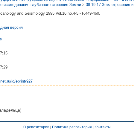
е исследования глубинного строения Земли
>
38.19.17 Землетрясения и
olcanology and Seismology 1995 Vol.16 no.4-5.- P.449-460.
дная версия
в
7:15
7:29
net.ru/id/eprint/927
 владельца)
О репозитории
|
Политика репозитория
|
Контакты