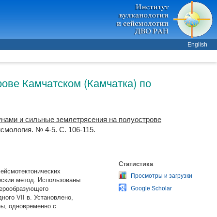
English
рове Камчатском (Камчатка) по
унами и сильные землетрясения на полуострове
смология. № 4-5. С. 106-115.
Статистика
сейсмотектонических
Просмотры и загрузки
ескии метод. Использованы
ьдерообразующего
Google Scholar
ного VII в. Установлено,
ы, одновременно с