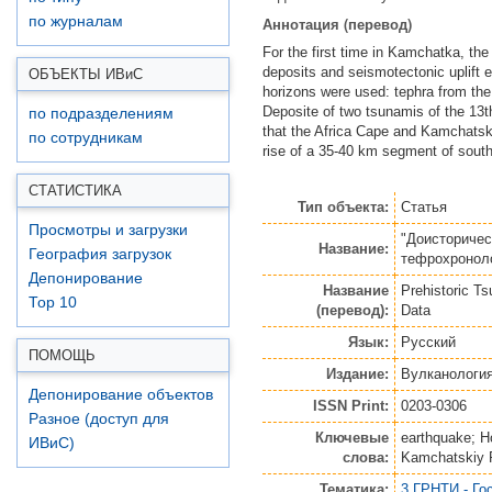
Аннотация (перевод)
по журналам
For the first time in Kamchatka, th
deposits and seismotectonic uplift 
ОБЪЕКТЫ ИВ
и
С
horizons were used: tephra from the
Deposite of two tsunamis of the 13t
по подразделениям
that the Africa Cape and Kamchatsky
по сотрудникам
rise of a 35-40 km segment of sout
СТАТИСТИКА
Тип объекта:
Статья
Просмотры и загрузки
"Доисторичес
Название:
География загрузок
тефрохронол
Депонирование
Название
Prehistoric T
Top 10
(перевод):
Data
Язык:
Русский
ПОМОЩЬ
Издание:
Вулканология
Депонирование объектов
ISSN Print:
0203-0306
Разное (доступ для
Ключевые
earthquake; H
ИВиС)
слова:
Kamchatskiy 
Тематика:
3 ГРНТИ - Го