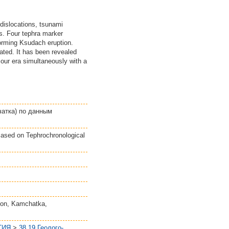
dislocations, tsunami
s. Four tephra marker
forming Ksudach eruption.
ated. It has been revealed
our era simultaneously with a
чатка) по данным
ased on Tephrochronological
tion, Kamchatka,
ГИЯ
>
38.19 Геолого-