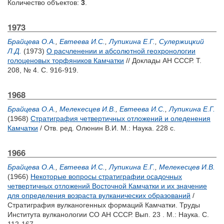
Количество объектов:
3
.
1973
Брайцева О.А.
,
Евтеева И.С.
,
Лупикина Е.Г.
,
Сулержицкий
Л.Д.
(1973)
О расчленении и абсолютной геохронологии
голоценовых торфяников Камчатки
// Доклады АН СССР. Т.
208, № 4. С. 916-919.
1968
Брайцева О.А.
,
Мелекесцев И.В.
,
Евтеева И.С.
,
Лупикина Е.Г.
(1968)
Стратиграфия четвертичных отложений и оледенения
Камчатки
/ Отв. ред.
Олюнин В.И.
М.: Наука. 228 с.
1966
Брайцева О.А.
,
Евтеева И.С.
,
Лупикина Е.Г.
,
Мелекесцев И.В.
(1966)
Некоторые вопросы стратиграфии осадочных
четвертичных отложений Восточной Камчатки и их значение
для определения возраста вулканических образований
/
Стратиграфия вулканогенных формаций Камчатки. Труды
Института вулканологии СО АН СССР. Вып. 23 . М.: Наука. С.