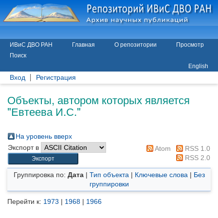
ИВиС ДВО РАН
Главная
О репозитории
Просмотр
Поиск
English
Вход
Регистрация
Объекты, автором которых является
"
Евтеева И.С.
"
На уровень вверх
Экспорт в
Atom
RSS 1.0
RSS 2.0
Группировка по:
Дата
|
Тип объекта
|
Ключевые слова
|
Без
группировки
Перейти к:
1973
|
1968
|
1966