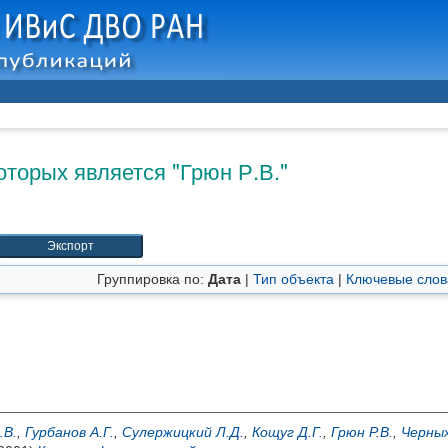
оторых является "
Грюн Р.В.
"
Группировка по:
Дата
|
Тип объекта
|
Ключевые слов
.В.
,
Гурбанов А.Г.
,
Сулержицкий Л.Д.
,
Кощуг Д.Г.
,
Грюн Р.В.
,
Черных