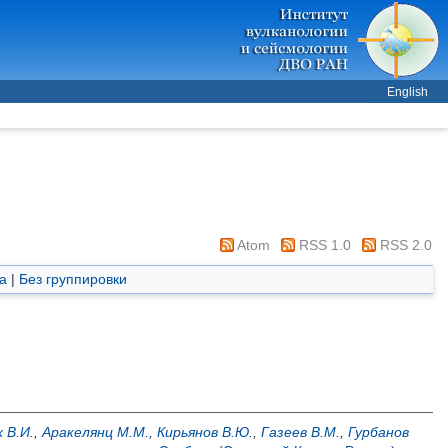
English
Atom
RSS 1.0
RSS 2.0
а
|
Без группировки
 В.И.
,
Аракелянц М.М.
,
Кирьянов В.Ю.
,
Газеев В.М.
,
Гурбанов