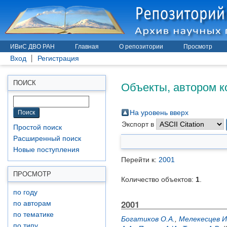
ИВиС ДВО РАН
Главная
О репозитории
Просмотр
Вход
Регистрация
Объекты, автором к
ПОИСК
На уровень вверх
Экспорт в
Простой поиск
Расширенный поиск
Новые поступления
Перейти к:
2001
ПРОСМОТР
Количество объектов:
1
.
по году
2001
по авторам
по тематике
Богатиков О.А.
,
Мелекесцев И
по типу