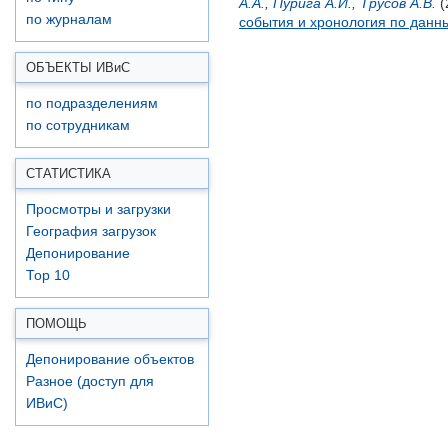
А.А.
,
Пурига А.И.
,
Трусов А.В.
(
по журналам
события и хронология по данн
ОБЪЕКТЫ ИВ
и
С
по подразделениям
по сотрудникам
СТАТИСТИКА
Просмотры и загрузки
География загрузок
Депонирование
Top 10
ПОМОЩЬ
Депонирование объектов
Разное (доступ для
ИВиС)