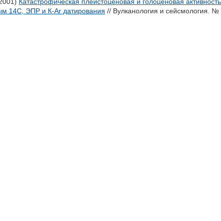
2001)
Катастрофическая плейстоценовая и голоценовая активность 
ым 14С, ЭПР и К-Ar датирования
// Вулканология и сейсмология. № 2