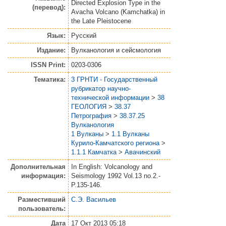
Directed Explosion Type in the
(перевод):
Avacha Volcano (Kamchatka) in
the Late Pleistocene
Язык:
Русский
Издание:
Вулканология и сейсмология
ISSN Print:
0203-0306
Тематика:
3 ГРНТИ - Государственный
рубрикатор научно-
технической информации
>
38
ГЕОЛОГИЯ
>
38.37
Петрография
>
38.37.25
Вулканология
1 Вулканы
>
1.1 Вулканы
Курило-Камчатского региона
>
1.1.1 Камчатка
>
Авачинский
Дополнительная
In English: Volcanology and
информация:
Seismology 1992 Vol.13 no.2.-
P.135-146.
Разместивший
С.Э. Васильев
пользователь:
Дата
17 Окт 2013 05:18