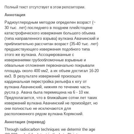
Полный текст отсутствует в этом репозитории.
Аннотация
Радиоуглеродным методом определен возраст (~
30 тыс. лет) последнего в позднем плейстоцене
катастрофического извержения большого объема
(типа направленного взрыва) вулкана Авачинский и
приблизительно рассчитан возраст (35-40 тыс. лет)
предшествующего извержения подобного типа
этого же вулкана. Ассоциированные с
извержениями грубообломочные взрывные и
обвальные отложения первоначально покрывали
площадь около 400 км2, а их объем достигал 16-20
км3. В результате извержений произошла
кардинальная перестройка рельефа к югу от
вулкана Авачинский, нижняя по течению часть
русла р. Авача была перемещена на 6 - 10 км.
Предполагается, что в ближайшие сотни лет таких
извержений вулкана Авачинский не произойдет, но
они полностью не исключаются для
расположенного рядом вулкана Корякский.
Аннотация (перевод)
Through radiocarbon techniques we determir the age