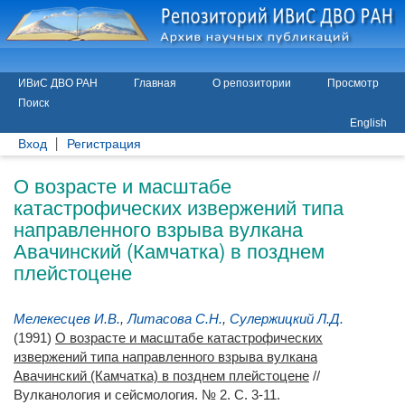
ИВиС ДВО РАН
Главная
О репозитории
Просмотр
Поиск
English
Вход
Регистрация
О возрасте и масштабе
катастрофических извержений типа
направленного взрыва вулкана
Авачинский (Камчатка) в позднем
плейстоцене
Мелекесцев И.В.
,
Литасова С.Н.
,
Сулержицкий Л.Д.
(1991)
О возрасте и масштабе катастрофических
извержений типа направленного взрыва вулкана
Авачинский (Камчатка) в позднем плейстоцене
//
Вулканология и сейсмология. № 2. С. 3-11.