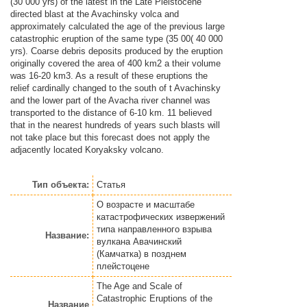
(30 000 yrs) of the latest in the Late Pleistocene
directed blast at the Avachinsky volca and
approximately calculated the age of the previous large
catastrophic eruption of the same type (35 00( 40 000
yrs). Coarse debris deposits produced by the eruption
originally covered the area of 400 km2 a their volume
was 16-20 km3. As a result of these eruptions the
relief cardinally changed to the south of t Avachinsky
and the lower part of the Avacha river channel was
transported to the distance of 6-10 km. 11 believed
that in the nearest hundreds of years such blasts will
not take place but this forecast does not apply the
adjacently located Koryaksky volcano.
Тип объекта:
Статья
О возрасте и масштабе
катастрофических извержений
типа направленного взрыва
Название:
вулкана Авачинский
(Камчатка) в позднем
плейстоцене
The Age and Scale of
Catastrophic Eruptions of the
Название