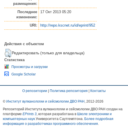
размещения:
Последнее
17 Окт 2013 05:20
изменение:
URI:
http://repo.kscnet.ru/id/eprint/952
Действия с объектом
Редактировать (только для владельца)
Статистика
Просмотры и загрузки
Google Scholar
О репозитории
|
Политика репозитория
|
Контакты
©
Институт вулканологии и сейсмологии ДВО РАН
, 2012-
2026
Репозиторий Института вулканологии и сейсмологии ДВО РАН создан на
платформе
EPrints 3
, которая разработана в
Школе электроники и
компьютерных наук
Университета Саутгемптона.
Более подробная
информация о разработчиках программного обеспечения
.