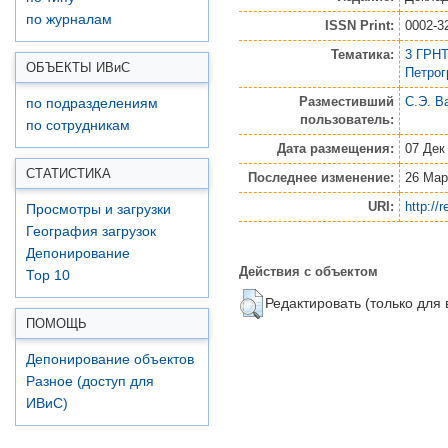
по журналам
ISSN Print:
0002-3
Тематика:
3 ГРНТ
ОБЪЕКТЫ ИВ
и
С
Петро
Разместивший
С.Э. В
по подразделениям
пользователь:
по сотрудникам
Дата размещения:
07 Дек
СТАТИСТИКА
Последнее изменение:
26 Мар
URI:
http://
Просмотры и загрузки
География загрузок
Депонирование
Действия с объектом
Top 10
Редактировать (только для
ПОМОЩЬ
Депонирование объектов
Разное (доступ для
ИВиС)