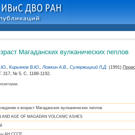
зраст Магаданских вулканических пеплов
.Ю.
,
Кирьянов В.Ю.
,
Ложкин А.В.
,
Сулержицкий Л.Д.
(1991)
Проис
 317, № 5. С. 1188-1192.
позитории.
ождение и возраст Магаданских вулканических пеплов
N AND AGE OF MAGADAN VOLCANIC ASHES
й
ды АН СССР