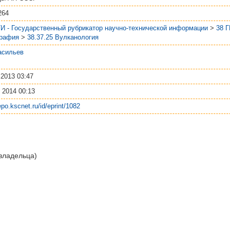
264
И - Государственный рубрикатор научно-технической информации
>
38 
графия
>
38.37.25 Вулканология
асильев
 2013 03:47
 2014 00:13
repo.kscnet.ru/id/eprint/1082
 владельца)