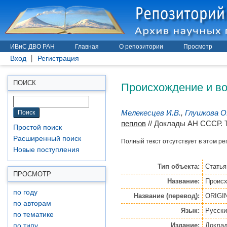
ИВиС ДВО РАН
Главная
О репозитории
Просмотр
Вход
Регистрация
Происхождение и во
ПОИСК
Мелекесцев И.В.
,
Глушкова О
пеплов
// Доклады АН СССР. Т.
Простой поиск
Расширенный поиск
Полный текст отсутствует в этом ре
Новые поступления
Тип объекта:
Статья
ПРОСМОТР
Название:
Происх
по году
Название (перевод):
ORIGI
по авторам
Язык:
Русски
по тематике
Издание:
Докла
по типу