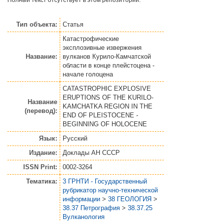
Тип объекта:
Статья
Катастрофические
эксплозивные извержения
Название:
вулканов Курило-Камчатской
области в конце плейстоцена -
начале голоцена
CATASTROPHIC EXPLOSIVE
ERUPTIONS OF THE KURILO-
Название
KAMCHATKA REGION IN THE
(перевод):
END OF PLEISTOCENE -
BEGINNING OF HOLOCENE
Язык:
Русский
Издание:
Доклады АН СССР
ISSN Print:
0002-3264
Тематика:
3 ГРНТИ - Государственный
рубрикатор научно-технической
информации
>
38 ГЕОЛОГИЯ
>
38.37 Петрография
>
38.37.25
Вулканология