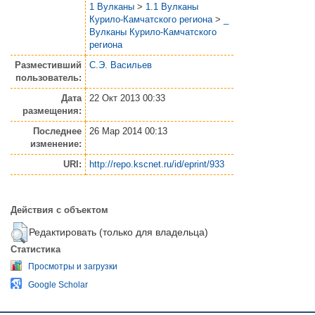
1 Вулканы
>
1.1 Вулканы
Курило-Камчатского региона
>
_
Вулканы Курило-Камчатского
региона
Разместивший
С.Э. Васильев
пользователь:
Дата
22 Окт 2013 00:33
размещения:
Последнее
26 Мар 2014 00:13
изменение:
URI:
http://repo.kscnet.ru/id/eprint/933
Действия с объектом
Редактировать (только для владельца)
Статистика
Просмотры и загрузки
Google Scholar