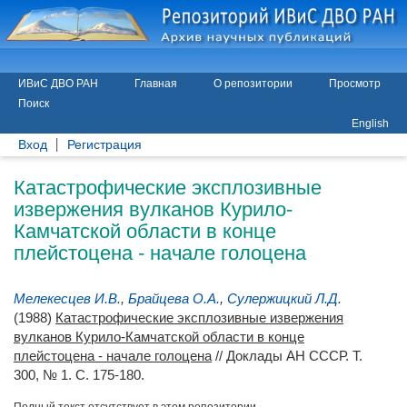
ИВиС ДВО РАН
Главная
О репозитории
Просмотр
Поиск
English
Вход
Регистрация
Катастрофические эксплозивные
извержения вулканов Курило-
Камчатской области в конце
плейстоцена - начале голоцена
Мелекесцев И.В.
,
Брайцева О.А.
,
Сулержицкий Л.Д.
(1988)
Катастрофические эксплозивные извержения
вулканов Курило-Камчатской области в конце
плейстоцена - начале голоцена
// Доклады АН СССР. Т.
300, № 1. С. 175-180.
Полный текст отсутствует в этом репозитории.