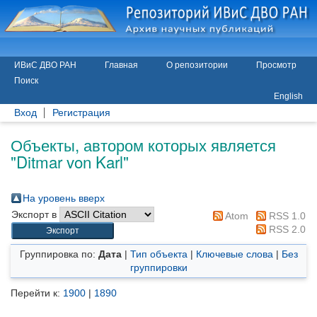
ИВиС ДВО РАН
Главная
О репозитории
Просмотр
Поиск
English
Вход
Регистрация
Объекты, автором которых является
"
Ditmar von Karl
"
На уровень вверх
Экспорт в
Atom
RSS 1.0
RSS 2.0
Группировка по:
Дата
|
Тип объекта
|
Ключевые слова
|
Без
группировки
Перейти к:
1900
|
1890