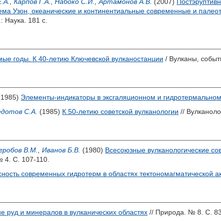
.А.
,
Карпов Г.А.
,
Набоко С.И.
,
Артамонов А.В.
(2007)
Постэруптивн
ема Узон, океанические и континентиальные современные и палеот
: Наука. 181 с.
ые годы. К 40-летию Ключевской вулканостанции
/ Вулканы, событ
(1985)
Элементы-индикаторы в эксгаляционном и гидротермальном
дотов С.А.
(1985)
К 50-летию советской вулканологии
// Вулканоло
гробов В.М.
,
Иванов Б.В.
(1980)
Всесоюзные вулканологические сов
 4. С. 107-110.
ность современных гидротерм в областях тектономагматической а
е руд и минералов в вулканических областях
// Природа. № 8. С. 83