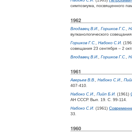
Набоко С.И.
(1963)
Петрохимич
симпозиума, посвященного памя
1962
Влодавец В.И.
,
Горшков Г.С.
,
Н
вулканологического совещания 2
Горшков Г.С.
,
Набоко С.И.
(196
совещания 23 сентября – 2 октя
Влодавец В.И.
,
Горшков Г.С.
,
Н
1961
Аверьев В.В.
,
Набоко С.И.
,
Пий
407-410.
Набоко С.И.
,
Пийп Б.И.
(1961)
АН СССР. Вып. 19. С. 99-114.
Набоко С.И.
(1961)
Современны
33.
1960