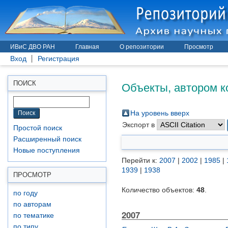
ИВиС ДВО РАН
Главная
О репозитории
Просмотр
Вход
Регистрация
Объекты, автором к
ПОИСК
На уровень вверх
Экспорт в
Простой поиск
Расширенный поиск
Новые поступления
Перейти к:
2007
|
2002
|
1985
|
1939
|
1938
ПРОСМОТР
Количество объектов:
48
.
по году
по авторам
2007
по тематике
по типу