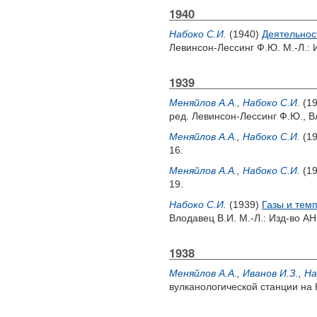
1940
Набоко С.И.
(1940)
Деятельнос
Левинсон-Лессинг Ф.Ю.
М.-Л.: 
1939
Меняйлов А.А.
,
Набоко С.И.
(1
ред.
Левинсон-Лессинг Ф.Ю.
,
В
Меняйлов А.А.
,
Набоко С.И.
(1
16.
Меняйлов А.А.
,
Набоко С.И.
(1
19.
Набоко С.И.
(1939)
Газы и тем
Влодавец В.И.
М.-Л.: Изд-во АН
1938
Меняйлов А.А.
,
Иванов И.З.
,
На
вулканологической станции на К