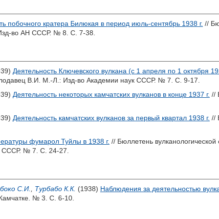
ть побочного кратера Билюкая в период июль-сентябрь 1938 г.
// Б
Изд-во АН СССР. № 8. С. 7-38.
939)
Деятельность Ключевского вулкана (с 1 апреля по 1 октября 193
лодавец В.И.
М.-Л.: Изд-во Академии наук СССР. № 7. С. 9-17.
939)
Деятельность некоторых камчатских вулканов в конце 1937 г.
//
939)
Деятельность камчатских вулканов за первый квартал 1938 г.
//
пературы фумарол Туйлы в 1938 г.
// Бюллетень вулканологической 
 СССР. № 7. С. 24-27.
боко С.И.
,
Турбабо К.К.
(1938)
Наблюдения за деятельностью вулкано
амчатке. № 3. С. 6-10.