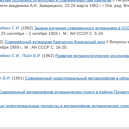
еские особенности молодых и современных лав Камчатки
// Петро
ти академика А.Н. Заварицкого, 22-24 марта 1962 г. / Отв. ред.
Вл
абоко С.И.
(1962)
Задачи изучения современного вулканизма в СС
3 сентября – 2 октября 1959 г.. М.: АН СССР. С. 5-10.
2)
Современный вулканизм Камчатско-Курильской дуги
// Вопросы 
бря 1959 г.. М.: АН СССР. С. 16-25.
абоко С.И.
,
Пийп Б.И.
(1962)
Развитие вулканологических исследо
п Б.И.
(1961)
Современный гидротермальный метаморфизм в облас
Современный метаморфизм вулканических пород в районе Паужетс
е гидротермальные процессы и метаморфизм вулканических пор