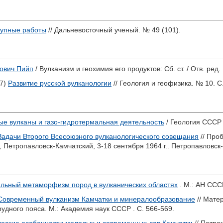
рупные работы
// Дальневосточный ученый. № 49 (101).
ович Пийп
/ Вулканизм и геохимия его продуктов: Сб. ст. / Отв. ред.
7)
Развитие русской вулканологии
// Геология и геофизика. № 10. С
е вулканы и газо-гидротермальная деятельность
/ Геология СССР 
Задачи Второго Всесоюзного вулканологического совещания
// Про
Петропавловск-Камчатский, 3-18 сентября 1964 г.. Петропавловск-Ка
льный метаморфизм пород в вулканических областях
. М.: АН СССР
Современный вулканизм Камчатки и минералообразование
// Мате
удного пояса. М.: Академия наук СССР . С. 566-569.