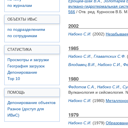
Ерощев-Шак В.А.
,
Золотарев Е
по журналам
вулкано-гидротермальная сист
566
/ Отв. ред.
Курносов В.Б.
М.
ОБЪЕКТЫ ИВ
и
С
2002
по подразделениям
Набоко С.И.
(2002)
Незабываем
по сотрудникам
1985
СТАТИСТИКА
Набоко С.И.
,
Главатских С.Ф.
Просмотры и загрузки
Влодавец В.И.
,
Набоко С.И.
,
Фе
География загрузок
Депонирование
1980
Top 10
Федотов С.А.
,
Набоко С.И.
,
Су
Вулканология и сейсмология. №
ПОМОЩЬ
Набоко С.И.
(1980)
Металлонос
Депонирование объектов
Разное (доступ для
1979
ИВиС)
Набоко С.И.
(1979)
Образовани