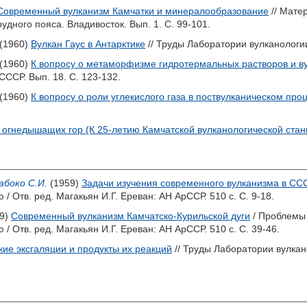
Современный вулканизм Камчатки и минералообразование
// Мате
удного пояса. Владивосток. Вып. 1. С. 99-101.
(1960)
Вулкан Гаус в Антарктике
// Труды Лаборатории вулканологии
(1960)
К вопросу о метаморфизме гидротермальных растворов и в
ССР. Вып. 18. С. 123-132.
(1960)
К вопросу о роли углекислого газа в поствулканическом про
 огнедышащих гор (К 25-летию Камчатской вулканологической стан
абоко С.И.
(1959)
Задачи изучения современного вулканизма в СС
 / Отв. ред.
Магакьян И.Г.
Ереван: АН АрССР. 510 с. С. 9-18.
9)
Современный вулканизм Камчатско-Курильской дуги
/ Проблемы
 / Отв. ред.
Магакьян И.Г.
Ереван: АН АрССР. 510 с. С. 39-46.
кие эксгаляции и продукты их реакций
// Труды Лаборатории вулкан