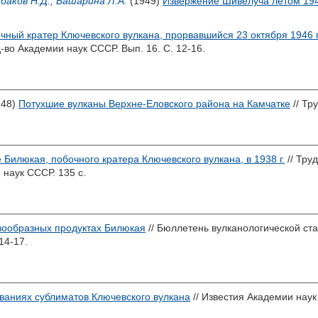
баков Н.Д.
,
Башарина Л.А.
(1949)
Извержение Шивелуча летом 194
чный кратер Ключевского вулкана, прорвавшийся 23 октября 1946 г
-во Академии наук СССР. Вып. 16. С. 12-16.
948)
Потухшие вулканы Верхне-Еловского района на Камчатке
// Тр
Билюкая, побочного кратера Ключевского вулкана, в 1938 г.
// Тру
 наук СССР. 135 с.
азообразных продуктах Билюкая
// Бюллетень вулканологической ста
14-17.
ваниях сублиматов Ключевского вулкана
// Известия Академии наук