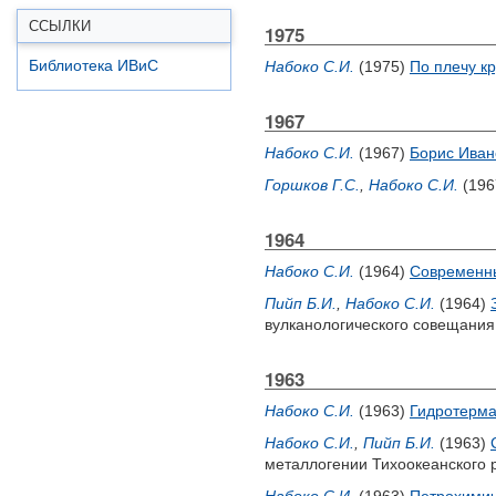
ССЫЛКИ
1975
Библиотека ИВиС
Набоко С.И.
(1975)
По плечу к
1967
Набоко С.И.
(1967)
Борис Иван
Горшков Г.С.
,
Набоко С.И.
(196
1964
Набоко С.И.
(1964)
Современны
Пийп Б.И.
,
Набоко С.И.
(1964)
вулканологического совещания, 
1963
Набоко С.И.
(1963)
Гидротерма
Набоко С.И.
,
Пийп Б.И.
(1963)
металлогении Тихоокеанского р