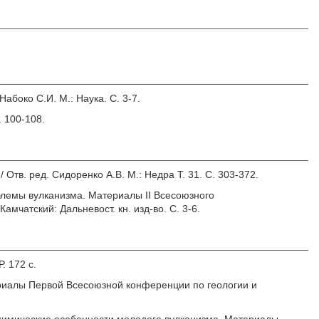
Набоко С.И.
М.: Наука. С. 3-7.
. 100-108.
/ Отв. ред.
Сидоренко А.В.
М.: Недра Т. 31. С. 303-372.
блемы вулканизма. Материалы II Всесоюзного
мчатский: Дальневост. кн. изд-во. С. 3-6.
. 172 с.
риалы Первой Всесоюзной конференции по геологии и