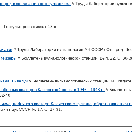
пород в зонах активного вулканизма
// Труды Лаборатории вулканол
.: Госкультпросветиздат. 13 с.
мчатки
// Труды Лаборатории вулканологии АН СССР / Отв. ред.
Вло
 гейзеры
// Бюллетень вулканологической станции. Вып. 22. С. 30-3
лкана Шивелуч
// Бюллетень вулканологических станций. М.: Издате
обочных кратеров Ключевской сопки в 1946 - 1948 гг.
// Бюллетень 
32-40.
чича, побочного кратера Ключевского вулкана, образовавшегося в 
мии наук СССР. № 17. С. 27-31.