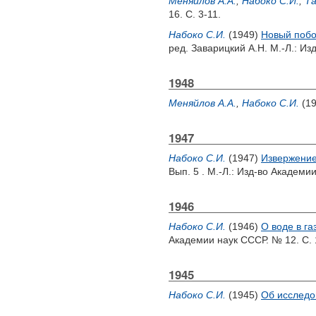
Меняйлов А.А.
,
Набоко С.И.
,
Та
16. С. 3-11.
Набоко С.И.
(1949)
Новый побо
ред.
Заварицкий А.Н.
М.-Л.: Изд
1948
Меняйлов А.А.
,
Набоко С.И.
(1
1947
Набоко С.И.
(1947)
Извержение 
Вып. 5 . М.-Л.: Изд-во Академии
1946
Набоко С.И.
(1946)
О воде в г
Академии наук СССР. № 12. С. 
1945
Набоко С.И.
(1945)
Об исследо