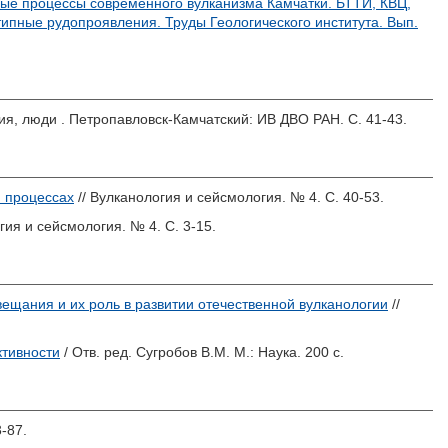
ые процессы современного вулканизма Камчатки. БТТИ, КВЦ,
ипные рудопроявления. Труды Геологического института. Вып.
ия, люди . Петропавловск-Камчатский: ИВ ДВО РАН. С. 41-43.
 процессах
// Вулканология и сейсмология. № 4. С. 40-53.
гия и сейсмология. № 4. С. 3-15.
ещания и их роль в развитии отечественной вулканологии
//
ктивности
/ Отв. ред.
Сугробов В.М.
М.: Наука. 200 с.
-87.