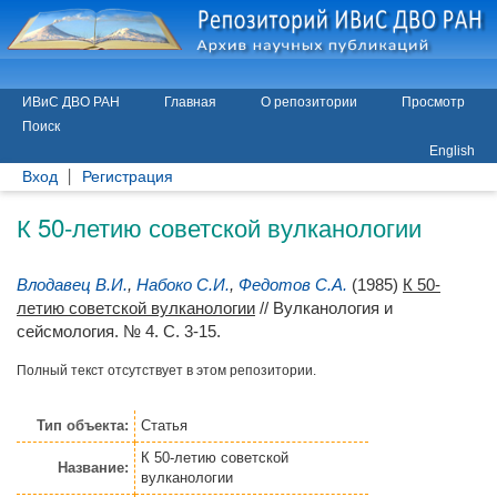
ИВиС ДВО РАН
Главная
О репозитории
Просмотр
Поиск
English
Вход
Регистрация
К 50-летию советской вулканологии
Влодавец В.И.
,
Набоко С.И.
,
Федотов С.А.
(1985)
К 50-
летию советской вулканологии
// Вулканология и
сейсмология. № 4. С. 3-15.
Полный текст отсутствует в этом репозитории.
Тип объекта:
Статья
К 50-летию советской
Название:
вулканологии