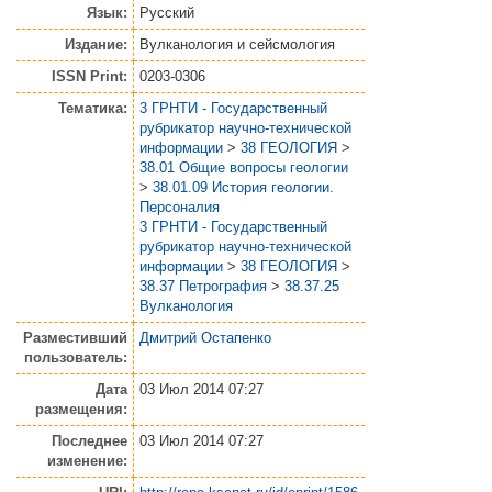
Язык:
Русский
Издание:
Вулканология и сейсмология
ISSN Print:
0203-0306
Тематика:
3 ГРНТИ - Государственный
рубрикатор научно-технической
информации
>
38 ГЕОЛОГИЯ
>
38.01 Общие вопросы геологии
>
38.01.09 История геологии.
Персоналия
3 ГРНТИ - Государственный
рубрикатор научно-технической
информации
>
38 ГЕОЛОГИЯ
>
38.37 Петрография
>
38.37.25
Вулканология
Разместивший
Дмитрий Остапенко
пользователь:
Дата
03 Июл 2014 07:27
размещения:
Последнее
03 Июл 2014 07:27
изменение: