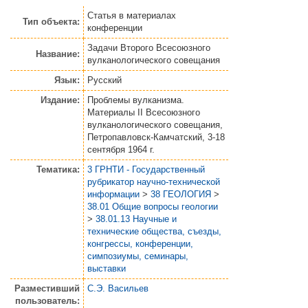
Статья
в материалах
Тип объекта:
конференции
Задачи Второго Всесоюзного
Название:
вулканологического совещания
Язык:
Русский
Издание:
Проблемы вулканизма.
Материалы II Всесоюзного
вулканологического совещания,
Петропавловск-Камчатский, 3-18
сентября 1964 г.
Тематика:
3 ГРНТИ - Государственный
рубрикатор научно-технической
информации
>
38 ГЕОЛОГИЯ
>
38.01 Общие вопросы геологии
>
38.01.13 Научные и
технические общества, съезды,
конгрессы, конференции,
симпозиумы, семинары,
выставки
Разместивший
С.Э. Васильев
пользователь: