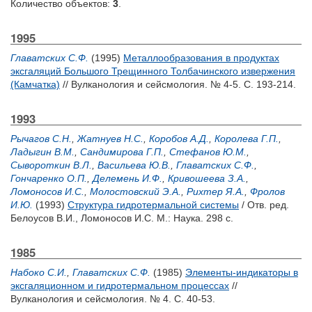
Количество объектов:
3
.
1995
Главатских С.Ф.
(1995)
Металлообразования в продуктах
эксгаляций Большого Трещинного Толбачинского извержения
(Камчатка)
// Вулканология и сейсмология. № 4-5. С. 193-214.
1993
Рычагов С.Н.
,
Жатнуев Н.С.
,
Коробов А.Д.
,
Королева Г.П.
,
Ладыгин В.М.
,
Сандимирова Г.П.
,
Стефанов Ю.М.
,
Сывороткин В.Л.
,
Васильева Ю.В.
,
Главатских С.Ф.
,
Гончаренко О.П.
,
Делемень И.Ф.
,
Кривошеева З.А.
,
Ломоносов И.С.
,
Молостовский Э.А.
,
Рихтер Я.А.
,
Фролов
И.Ю.
(1993)
Структура гидротермальной системы
/ Отв. ред.
Белоусов В.И.
,
Ломоносов И.С.
М.: Наука. 298 с.
1985
Набоко С.И.
,
Главатских С.Ф.
(1985)
Элементы-индикаторы в
эксгаляционном и гидротермальном процессах
//
Вулканология и сейсмология. № 4. С. 40-53.