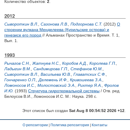
Количество объектов:
2
.
2012
Сывороткин В.Л.
,
Сазонова Л.В.
,
Подгорнова С.Т.
(2012)
О
строении вулкана Менделеева (Курильские острова) и
генезисе его пород
// Альманах Пространство и Время. Т. 1,
Вып. 1.
1993
Рычагов С.Н.
,
Жатнуев Н.С.
,
Коробов А.Д.
,
Королева Г.П.
,
Ладыгин В.М.
,
Сандимирова Г.П.
,
Стефанов Ю.М.
,
Сывороткин В.Л.
,
Васильева Ю.В.
,
Главатских С.Ф.
,
Гончаренко О.П.
,
Делемень И.Ф.
,
Кривошеева З.А.
,
Ломоносов И.С.
,
Молостовский Э.А.
,
Рихтер Я.А.
,
Фролов
И.Ю.
(1993)
Структура гидротермальной системы
/ Отв. ред.
Белоусов В.И.
,
Ломоносов И.С.
М.: Наука. 298 с.
Этот список был создан
Sat Aug 8 00:54:52 2026 +12
.
О репозитории
|
Политика репозитория
|
Контакты