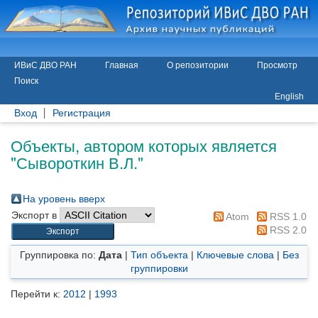
ИВиС ДВО РАН
Главная
О репозитории
Просмотр
Поиск
English
Вход
Регистрация
Объекты, автором которых является
"
Сывороткин В.Л.
"
На уровень вверх
Экспорт в
Atom
RSS 1.0
RSS 2.0
Группировка по:
Дата
|
Тип объекта
|
Ключевые слова
|
Без
группировки
Перейти к:
2012
|
1993