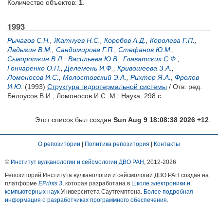
Количество объектов:
1
.
1993
Рычагов С.Н.
,
Жатнуев Н.С.
,
Коробов А.Д.
,
Королева Г.П.
,
Ладыгин В.М.
,
Сандимирова Г.П.
,
Стефанов Ю.М.
,
Сывороткин В.Л.
,
Васильева Ю.В.
,
Главатских С.Ф.
,
Гончаренко О.П.
,
Делемень И.Ф.
,
Кривошеева З.А.
,
Ломоносов И.С.
,
Молостовский Э.А.
,
Рихтер Я.А.
,
Фролов
И.Ю.
(1993)
Структура гидротермальной системы
/ Отв. ред.
Белоусов В.И.
,
Ломоносов И.С.
М.: Наука. 298 с.
Этот список был создан
Sun Aug 9 18:08:38 2026 +12
.
О репозитории
|
Политика репозитория
|
Контакты
©
Институт вулканологии и сейсмологии ДВО РАН
, 2012-
2026
Репозиторий Института вулканологии и сейсмологии ДВО РАН создан на
платформе
EPrints 3
, которая разработана в
Школе электроники и
компьютерных наук
Университета Саутгемптона.
Более подробная
информация о разработчиках программного обеспечения
.