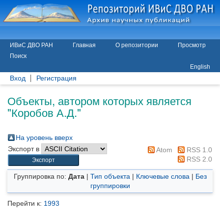
ИВиС ДВО РАН
Главная
О репозитории
Просмотр
Поиск
English
Вход
Регистрация
Объекты, автором которых является
"
Коробов А.Д.
"
На уровень вверх
Экспорт в
Atom
RSS 1.0
RSS 2.0
Группировка по:
Дата
|
Тип объекта
|
Ключевые слова
|
Без
группировки
Перейти к:
1993