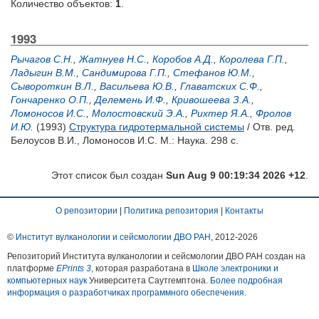
Количество объектов:
1
.
1993
Рычагов С.Н.
,
Жатнуев Н.С.
,
Коробов А.Д.
,
Королева Г.П.
,
Ладыгин В.М.
,
Сандимирова Г.П.
,
Стефанов Ю.М.
,
Сывороткин В.Л.
,
Васильева Ю.В.
,
Главатских С.Ф.
,
Гончаренко О.П.
,
Делемень И.Ф.
,
Кривошеева З.А.
,
Ломоносов И.С.
,
Молостовский Э.А.
,
Рихтер Я.А.
,
Фролов
И.Ю.
(1993)
Структура гидротермальной системы
/ Отв. ред.
Белоусов В.И.
,
Ломоносов И.С.
М.: Наука. 298 с.
Этот список был создан
Sun Aug 9 00:19:34 2026 +12
.
О репозитории
|
Политика репозитория
|
Контакты
©
Институт вулканологии и сейсмологии ДВО РАН
, 2012-
2026
Репозиторий Института вулканологии и сейсмологии ДВО РАН создан на
платформе
EPrints 3
, которая разработана в
Школе электроники и
компьютерных наук
Университета Саутгемптона.
Более подробная
информация о разработчиках программного обеспечения
.