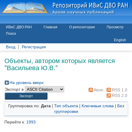
ИВиС ДВО РАН
Главная
О репозитории
Просмотр
Поиск
English
Вход
Регистрация
Объекты, автором которых является
"
Васильева Ю.В.
"
На уровень вверх
Экспорт в
Atom
RSS 1.0
RSS 2.0
Группировка по:
Дата
|
Тип объекта
|
Ключевые слова
|
Без
группировки
Перейти к:
1993