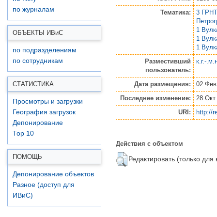
по журналам
Тематика:
3 ГРНТ
Петро
1 Вулк
ОБЪЕКТЫ ИВ
и
С
1 Вулк
1 Вулк
по подразделениям
по сотрудникам
Разместивший
к.г.-.м
пользователь:
Дата размещения:
02 Фев
СТАТИСТИКА
Последнее изменение:
28 Окт
Просмотры и загрузки
URI:
http://
География загрузок
Депонирование
Top 10
Действия с объектом
ПОМОЩЬ
Редактировать (только для
Депонирование объектов
Разное (доступ для
ИВиС)