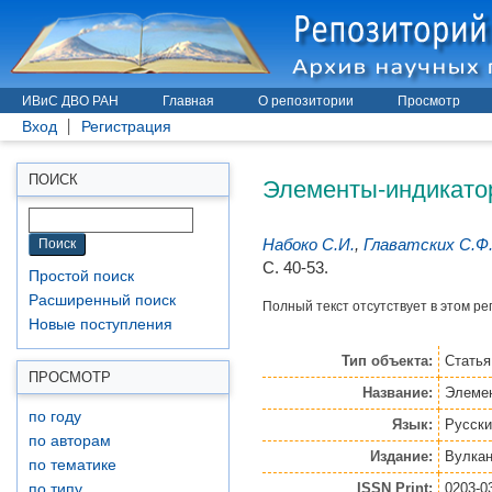
ИВиС ДВО РАН
Главная
О репозитории
Просмотр
Вход
Регистрация
Элементы-индикатор
ПОИСК
Набоко С.И.
,
Главатских С.Ф
С. 40-53.
Простой поиск
Расширенный поиск
Полный текст отсутствует в этом ре
Новые поступления
Тип объекта:
Статья
ПРОСМОТР
Название:
Элемен
по году
Язык:
Русски
по авторам
Издание:
Вулкан
по тематике
ISSN Print:
0203-0
по типу