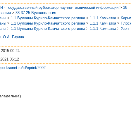
И - Государственный рубрикатор научно-технической информации
>
38 
графия
>
38.37.25 Вулканология
аны
>
1.1 Вулканы Курило-Камчатского региона
>
1.1.1 Камчатка
>
Кары
аны
>
1.1 Вулканы Курило-Камчатского региона
>
1.1.1 Камчатка
>
Плоск
аны
>
1.1 Вулканы Курило-Камчатского региона
>
1.1.1 Камчатка
>
Узон
.н. О.А. Гирина
 2015 00:24
 2021 06:12
repo.kscnet.ru/id/eprint/2092
 владельца)