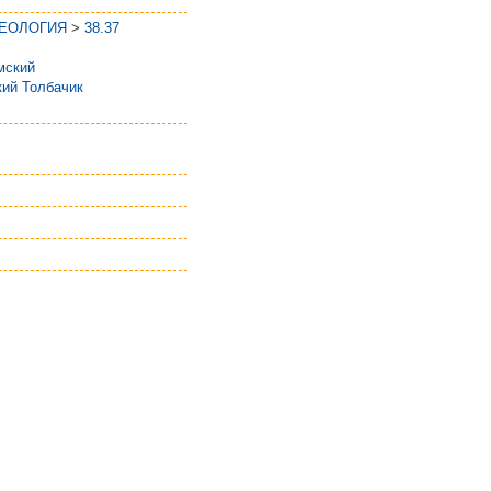
ГЕОЛОГИЯ
>
38.37
мский
ий Толбачик