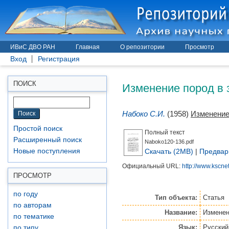
ИВиС ДВО РАН
Главная
О репозитории
Просмотр
Вход
Регистрация
Изменение пород в 
ПОИСК
Набоко С.И.
(1958)
Изменение
Простой поиск
Полный текст
Расширенный поиск
Naboko120-136.pdf
Скачать (2MB)
|
Предвар
Новые поступления
Официальный URL:
http://www.kscnet.
ПРОСМОТР
по году
Тип объекта:
Статья
по авторам
Название:
Изменен
по тематике
Язык:
Русский
по типу