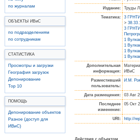
по журналам
Издание:
Труды Л
Тематика:
3 ГРНТИ
ОБЪЕКТЫ ИВ
и
С
>
38.33
3 ГРНТИ
по подразделениям
Петрогр
по сотрудникам
1 Вулка
1 Вулка
1 Вулка
СТАТИСТИКА
1 Вулка
Дополнительная
Материа
Просмотры и загрузки
информация:
ИВиС
География загрузок
Депонирование
Разместивший
И.М. Ро
пользователь:
Top 10
Дата размещения:
03 Авг 2
ПОМОЩЬ
Последнее
05 Окт 2
изменение:
Депонирование объектов
URI:
http://re
Разное (доступ для
ИВиС)
Действия с объектом