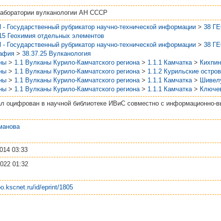
аборатории вулканологии АН СССР
 - Государственный рубрикатор научно-технической информации
>
38 Г
.15 Геохимия отдельных элементов
 - Государственный рубрикатор научно-технической информации
>
38 Г
афия
>
38.37.25 Вулканология
ны
>
1.1 Вулканы Курило-Камчатского региона
>
1.1.1 Камчатка
>
Кихпи
ны
>
1.1 Вулканы Курило-Камчатского региона
>
1.1.2 Курильские остро
ны
>
1.1 Вулканы Курило-Камчатского региона
>
1.1.1 Камчатка
>
Шивел
ны
>
1.1 Вулканы Курило-Камчатского региона
>
1.1.1 Камчатка
>
Ключе
л оцифрован в научной библиотеке ИВиС совместно с информационно-
манова
014 03:33
022 01:32
po.kscnet.ru/id/eprint/1805