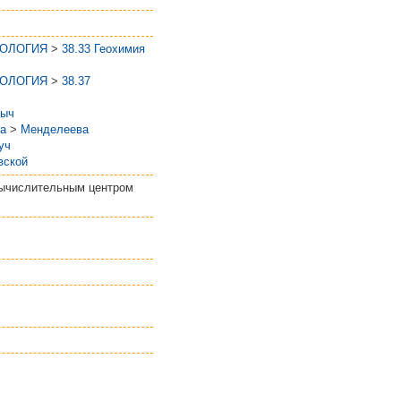
ЕОЛОГИЯ
>
38.33 Геохимия
ЕОЛОГИЯ
>
38.37
ныч
ва
>
Менделеева
уч
вской
вычислительным центром