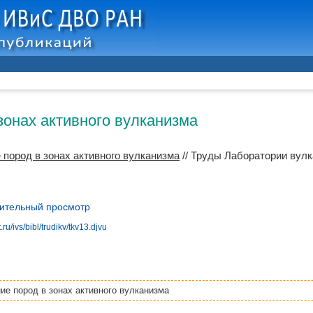
зонах активного вулканизма
 пород в зонах активного вулканизма
// Труды Лаборатории вулк
ительный просмотр
ru/ivs/bibl/trudikv/tkv13.djvu
ие пород в зонах активного вулканизма