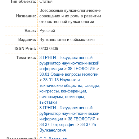
Тип объекта:
Статья
Всесоюзные вулканологические
Название:
совещания и их роль в развитии
отечественной вулканологии
Язык:
Русский
Издание:
Вулканология и сейсмология
ISSN Print:
0203-0306
Тематика:
3 ГРНТИ - Государственный
рубрикатор научно-технической
информации
>
38 ГЕОЛОГИЯ
>
38.01 Общие вопросы геологии
>
38.01.13 Научные и
технические общества, съезды,
конгрессы, конференции,
симпозиумы, семинары,
выставки
3 ГРНТИ - Государственный
рубрикатор научно-технической
информации
>
38 ГЕОЛОГИЯ
>
38.37 Петрография
>
38.37.25
Вулканология