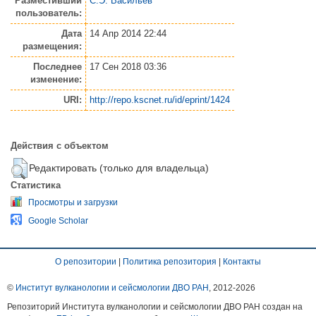
Разместивший
С.Э. Васильев
пользователь:
Дата
14 Апр 2014 22:44
размещения:
Последнее
17 Сен 2018 03:36
изменение:
URI:
http://repo.kscnet.ru/id/eprint/1424
Действия с объектом
Редактировать (только для владельца)
Статистика
Просмотры и загрузки
Google Scholar
О репозитории
|
Политика репозитория
|
Контакты
©
Институт вулканологии и сейсмологии ДВО РАН
, 2012-
2026
Репозиторий Института вулканологии и сейсмологии ДВО РАН создан на