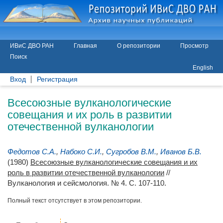
ИВиС ДВО РАН
Главная
О репозитории
Просмотр
Поиск
English
Вход
Регистрация
Всесоюзные вулканологические
совещания и их роль в развитии
отечественной вулканологии
Федотов С.А.
,
Набоко С.И.
,
Сугробов В.М.
,
Иванов Б.В.
(1980)
Всесоюзные вулканологические совещания и их
роль в развитии отечественной вулканологии
//
Вулканология и сейсмология. № 4. С. 107-110.
Полный текст отсутствует в этом репозитории.