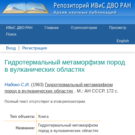
ИВиС ДВО РАН
Главная
О репозитории
Просмотр
Поиск
English
Вход
Регистрация
Гидротермальный метаморфизм пород
в вулканических областях
Набоко С.И.
(1963)
Гидротермальный метаморфизм
пород в вулканических областях
. М.: АН СССР. 172 с.
Полный текст отсутствует в этом репозитории.
Тип объекта:
Книга
Гидротермальный метаморфизм
Название:
пород в вулканических областях