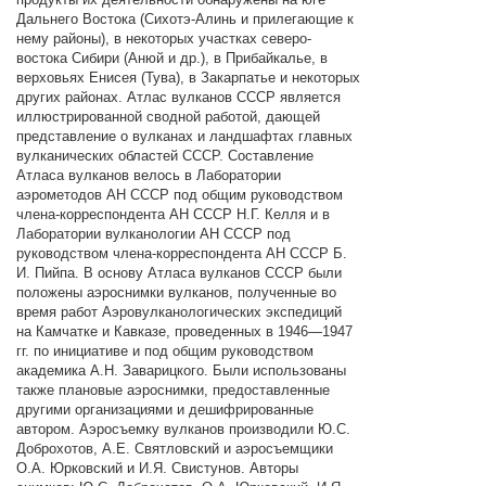
Дальнего Востока (Сихотэ-Алинь и прилегающие к
нему районы), в некоторых участках северо-
востока Сибири (Анюй и др.), в Прибайкалье, в
верховьях Енисея (Тува), в Закарпатье и некоторых
других районах. Атлас вулканов СССР является
иллюстрированной сводной работой, дающей
представление о вулканах и ландшафтах главных
вулканических областей СССР. Составление
Атласа вулканов велось в Лаборатории
аэрометодов АН СССР под общим руководством
члена-корреспондента АН СССР Н.Г. Келля и в
Лаборатории вулканологии АН СССР под
руководством члена-корреспондента АН СССР Б.
И. Пийпа. В основу Атласа вулканов СССР были
положены аэроснимки вулканов, полученные во
время работ Аэровулканологических экспедиций
на Камчатке и Кавказе, проведенных в 1946—1947
гг. по инициативе и под общим руководством
академика А.Н. Заварицкого. Были использованы
также плановые аэроснимки, предоставленные
другими организациями и дешифрированные
автором. Аэросъемку вулканов производили Ю.С.
Доброхотов, A.Е. Святловский и аэросъемщики
О.А. Юрковский и И.Я. Свистунов. Авторы