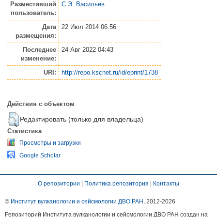
Разместивший
С.Э. Васильев
пользователь:
Дата
22 Июл 2014 06:56
размещения:
Последнее
24 Авг 2022 04:43
изменение:
URI:
http://repo.kscnet.ru/id/eprint/1738
Действия с объектом
Редактировать (только для владельца)
Статистика
Просмотры и загрузки
Google Scholar
О репозитории
|
Политика репозитория
|
Контакты
©
Институт вулканологии и сейсмологии ДВО РАН
, 2012-
2026
Репозиторий Института вулканологии и сейсмологии ДВО РАН создан на