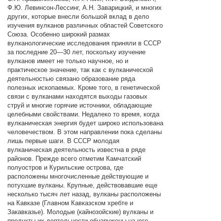
Ф.Ю. Левинсон-Лессинг, А.Н. Заварицкий, и многих
других, которые внесли большой вклад в дело
изучения вулканов различных областей Советского
Союза. Особенно широкий размах
вулканологические исследования приняли в СССР
за последние 20—30 лет, поскольку изучение
вулканов имеет не только научное, но и
практическое значение, так как с вулканической
деятельностью связано образование ряда
полезных ископаемых. Кроме того, в генетической
связи с вулканами находятся выходы газовых
струй и многие горячие источники, обладающие
целебными свойствами. Недалеко то время, когда
вулканическая энергия будет широко использована
человечеством. В этом направлении пока сделаны
лишь первые шаги. В СССР молодая
вулканическая деятельность известна в ряде
районов. Прежде всего отметим Камчатский
полуостров и Курильские острова, где
расположены многочисленные действующие и
потухшие вулканы. Крупные, действовавшие еще
несколько тысяч лет назад, вулканы расположены
на Кавказе (Главном Кавказском хребте и
Закавказье). Молодые (кайнозойские) вулканы и
продукты их деятельности обнаружены на юге