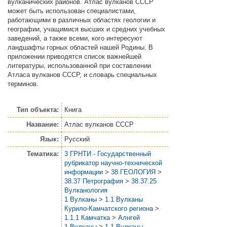
вулканических районов. Атлас вулканов СССР
может быть использован специалистами,
работающими в различных областях геологии и
географии, учащимися высших и средних учебных
заведений, а также всеми, кого интересуют
ландшафты горных областей нашей Родины. В
приложении приводятся список важнейшей
литературы, использованной при составлении
Атласа вулканов СССР, и словарь специальных
терминов.
Тип объекта:
Книга
Название:
Атлас вулканов СССР
Язык:
Русский
Тематика:
3 ГРНТИ - Государственный
рубрикатор научно-технической
информации
>
38 ГЕОЛОГИЯ
>
38.37 Петрография
>
38.37.25
Вулканология
1 Вулканы
>
1.1 Вулканы
Курило-Камчатского региона
>
1.1.1 Камчатка
>
Алнгей
1 Вулканы
>
1.1 Вулканы