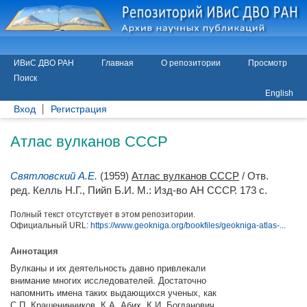
ИВиС ДВО РАН
Главная
О репозитории
Просмотр
Поиск
English
Вход
Регистрация
Атлас вулканов СССР
Святловский А.Е.
(1959)
Атлас вулканов СССР
/ Отв.
ред.
Келль Н.Г.
,
Пийп Б.И.
М.: Изд-во АН СССР. 173 с.
Полный текст отсутствует в этом репозитории.
Официальный URL:
https://www.geokniga.org/bookfiles/geokniga-atlas-...
Аннотация
Вулканы и их деятельность давно привлекали
внимание многих исследователей. Достаточно
напомнить имена таких выдающихся ученых, как
С.П. Крашенинников, К.А. Абих, К.И. Богданович,