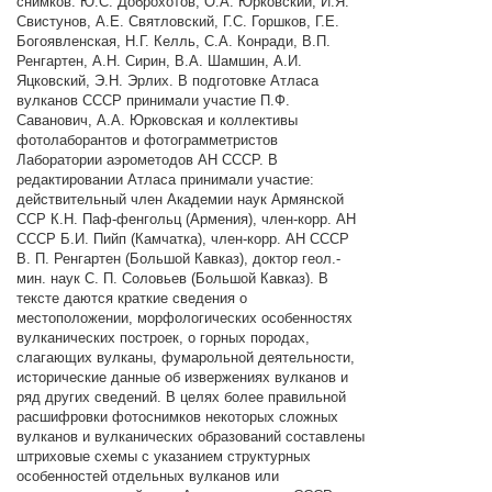
снимков: Ю.С. Доброхотов, О.А. Юрковский, И.Я.
Свистунов, А.Е. Святловский, Г.С. Горшков, Г.Е.
Богоявленская, Н.Г. Келль, С.А. Конради, B.П.
Ренгартен, А.Н. Сирин, В.А. Шамшин, А.И.
Яцковский, Э.Н. Эрлих. В подготовке Атласа
вулканов СССР принимали участие П.Ф.
Саванович, А.А. Юрковская и коллективы
фотолаборантов и фотограмметристов
Лаборатории аэрометодов АН СССР. В
редактировании Атласа принимали участие:
действительный член Академии наук Армянской
ССР К.Н. Паф-фенгольц (Армения), член-корр. АН
СССР Б.И. Пийп (Камчатка), член-корр. АН СССР
В. П. Ренгартен (Большой Кавказ), доктор геол.-
мин. наук С. П. Соловьев (Большой Кавказ). В
тексте даются краткие сведения о
местоположении, морфологических особенностях
вулканических построек, о горных породах,
слагающих вулканы, фумарольной деятельности,
исторические данные об извержениях вулканов и
ряд других сведений. В целях более правильной
расшифровки фотоснимков некоторых сложных
вулканов и вулканических образований составлены
штриховые схемы с указанием структурных
особенностей отдельных вулканов или