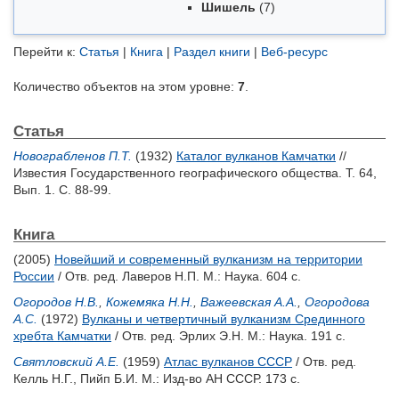
Шишель
(7)
Перейти к:
Статья
|
Книга
|
Раздел книги
|
Веб-ресурс
Количество объектов на этом уровне:
7
.
Статья
Новограбленов П.Т.
(1932)
Каталог вулканов Камчатки
//
Известия Государственного географического общества. Т. 64,
Вып. 1. С. 88-99.
Книга
(2005)
Новейший и современный вулканизм на территории
России
/ Отв. ред.
Лаверов Н.П.
М.: Наука. 604 с.
Огородов Н.В.
,
Кожемяка Н.Н.
,
Важеевская А.А.
,
Огородова
А.С.
(1972)
Вулканы и четвертичный вулканизм Срединного
хребта Камчатки
/ Отв. ред.
Эрлих Э.Н.
М.: Наука. 191 с.
Святловский А.Е.
(1959)
Атлас вулканов СССР
/ Отв. ред.
Келль Н.Г.
,
Пийп Б.И.
М.: Изд-во АН СССР. 173 с.