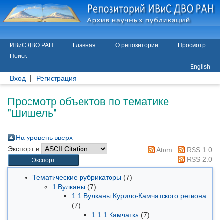
ИВиС ДВО РАН
Главная
О репозитории
Просмотр
Поиск
English
Вход
Регистрация
Просмотр объектов по тематике
"Шишель"
На уровень вверх
Экспорт в
Atom
RSS 1.0
RSS 2.0
Тематические рубрикаторы
(7)
1 Вулканы
(7)
1.1 Вулканы Курило-Камчатского региона
(7)
1.1.1 Камчатка
(7)