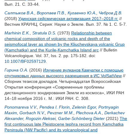
Вып. 21. С. 33-44.
Салтыков В.А.
,
Воропаев П.В.
,
Кугаенко Ю.А.
,
Чебров Д.В.
(2018)
Удинская сейсмическая активизация 2017–2018 гг.
//
Вестник КРАУНЦ. Серия: Науки о Земле. Вып. 37. № 1. С. 5-7.
Marhinin E.K.
,
Stratula D.S.
(1973)
Relationship between
chemical composition of volcanic rocks and depth of the
seismofocal layer as shown by the Kliuchevskaya volcanic Grup
(Kamchatka) and the Kurile-Kamchatka Island arc
// Bulletin
Volcanologique. Vol. 37, Iss. 2. pp. 175-182.
doi:
10.1007/BF02597129
.
Гирина О.А.
(2016)
Изучение вулканов Камчатки с помощью
спутниковых данных высокого разрешения в ИС VolSatView
//
Сборник тезисов докладов. Четырнадцатая Всероссийская
Открытая конференция «Современные проблемы
дистанционного зондирования Земли из космоса», ИКИ РАН
14–18 ноября 2016 г.. М.: ИКИ РАН. С. 308.
Ponomareva V.V.
,
Pendea I. Florin
,
Zelenin Egor
,
Portnyagin
Maxim
,
Gorbach N.V.
,
Pevzner M.M.
,
Plechova A.A.
,
Derkachev
Alexander
,
Rogozin Aleksei
,
Garbe-Schönberg Dieter
(2021)
The
first continuous late Pleistocene tephra record from Kamchatka
Peninsula (NW Pacific) and its volcanological and