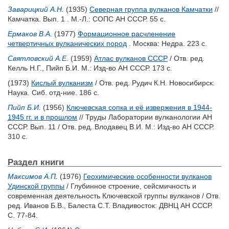
Заварицкий А.Н.
(1935)
Северная группа вулканов Камчатки
//
Камчатка. Вып. 1 . М.-Л.: СОПС АН СССР. 55 с.
Ермаков В.А.
(1977)
Формационное расчленение
четвертичных вулканических пород
. Москва: Недра. 223 с.
Святловский А.Е.
(1959)
Атлас вулканов СССР
/ Отв. ред.
Келль Н.Г.
,
Пийп Б.И.
М.: Изд-во АН СССР. 173 с.
(1973)
Кислый вулканизм
/ Отв. ред.
Рудич К.Н.
Новосибирск:
Наука. Сиб. отд-ние. 186 с.
Пийп Б.И.
(1956)
Ключевская сопка и её извержения в 1944-
1945 гг. и в прошлом
// Труды Лаборатории вулканологии АН
СССР. Вып. 11 / Отв. ред.
Влодавец В.И.
М.: Изд-во АН СССР.
310 с.
Раздел книги
Максимов А.П.
(1976)
Геохимические особенности вулканов
Удинской группы
/ Глубинное строение, сейсмичность и
современная деятельность Ключевской группы вулканов / Отв.
ред.
Иванов Б.В.
,
Балеста С.Т.
Владивосток: ДВНЦ АН СССР.
С. 77-84.