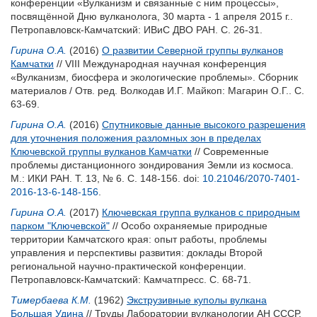
конференции «Вулканизм и связанные с ним процессы»,
посвящённой Дню вулканолога, 30 марта - 1 апреля 2015 г..
Петропавловск-Камчатский: ИВиС ДВО РАН. С. 26-31.
Гирина О.А.
(2016)
О развитии Северной группы вулканов
Камчатки
// VIII Международная научная конференция
«Вулканизм, биосфера и экологические проблемы». Сборник
материалов / Отв. ред.
Волкодав И.Г.
Майкоп: Магарин О.Г.. С.
63-69.
Гирина О.А.
(2016)
Спутниковые данные высокого разрешения
для уточнения положения разломных зон в пределах
Ключевской группы вулканов Камчатки
// Современные
проблемы дистанционного зондирования Земли из космоса.
М.: ИКИ РАН. Т. 13, № 6. С. 148-156.
doi:
10.21046/2070-7401-
2016-13-6-148-156
.
Гирина О.А.
(2017)
Ключевская группа вулканов с природным
парком "Ключевской"
// Особо охраняемые природные
территории Камчатского края: опыт работы, проблемы
управления и перспективы развития: доклады Второй
региональной научно-практической конференции.
Петропавловск-Камчатский: Камчатпресс. С. 68-71.
Тимербаева К.М.
(1962)
Экструзивные куполы вулкана
Большая Удина
// Труды Лаборатории вулканологии АН СССР.