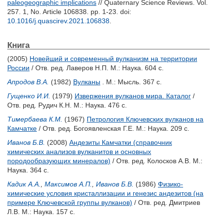
paleogeographic implications
// Quaternary Science Reviews. Vol.
257. 1, No. Article 106838. pp. 1-23.
doi:
10.1016/j.quascirev.2021.106838
.
Книга
(2005)
Новейший и современный вулканизм на территории
России
/ Отв. ред.
Лаверов Н.П.
М.: Наука. 604 с.
Апродов В.А.
(1982)
Вулканы
. М.: Мысль. 367 с.
Гущенко И.И.
(1979)
Извержения вулканов мира. Каталог
/
Отв. ред.
Рудич К.Н.
М.: Наука. 476 с.
Тимербаева К.М.
(1967)
Петрология Ключевских вулканов на
Камчатке
/ Отв. ред.
Богоявленская Г.Е.
М.: Наука. 209 с.
Иванов Б.В.
(2008)
Андезиты Камчатки (справочник
химических анализов вулканитов и основных
породообразующих минералов)
/ Отв. ред.
Колосков А.В.
М.:
Наука. 364 с.
Кадик А.А.
,
Максимов А.П.
,
Иванов Б.В.
(1986)
Физико-
химические условия кристаллизации и генезис андезитов (на
примере Ключевской группы вулканов)
/ Отв. ред.
Дмитриев
Л.В.
М.: Наука. 157 с.