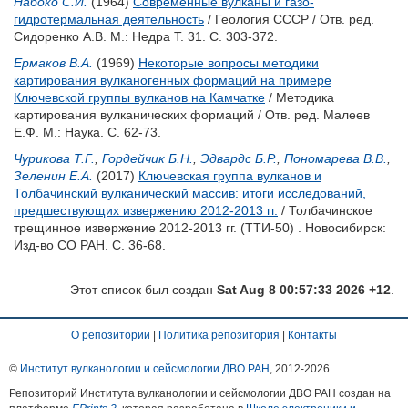
Набоко С.И.
(1964)
Современные вулканы и газо-
гидротермальная деятельность
/ Геология СССР / Отв. ред.
Сидоренко А.В.
М.: Недра Т. 31. С. 303-372.
Ермаков В.А.
(1969)
Некоторые вопросы методики
картирования вулканогенных формаций на примере
Ключевской группы вулканов на Камчатке
/ Методика
картирования вулканических формаций / Отв. ред.
Малеев
Е.Ф.
М.: Наука. С. 62-73.
Чурикова Т.Г.
,
Гордейчик Б.Н.
,
Эдвардс Б.Р.
,
Пономарева В.В.
,
Зеленин Е.А.
(2017)
Ключевская группа вулканов и
Толбачинский вулканический массив: итоги исследований,
предшествующих извержению 2012-2013 гг.
/ Толбачинское
трещинное извержение 2012-2013 гг. (ТТИ-50) . Новосибирск:
Изд-во СО РАН. С. 36-68.
Этот список был создан
Sat Aug 8 00:57:33 2026 +12
.
О репозитории
|
Политика репозитория
|
Контакты
©
Институт вулканологии и сейсмологии ДВО РАН
, 2012-
2026
Репозиторий Института вулканологии и сейсмологии ДВО РАН создан на