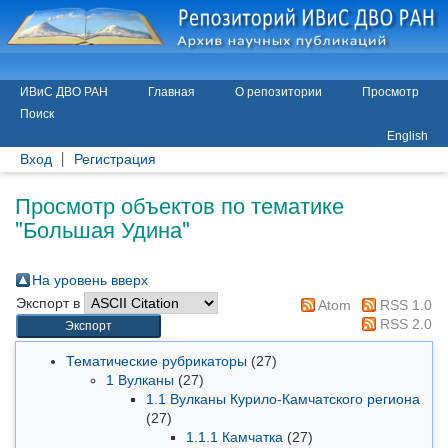
ИВиС ДВО РАН
Главная
О репозитории
Просмотр
Поиск
English
Вход
Регистрация
Просмотр объектов по тематике
"Большая Удина"
На уровень вверх
Экспорт в
Atom
RSS 1.0
RSS 2.0
Тематические рубрикаторы
(27)
1 Вулканы
(27)
1.1 Вулканы Курило-Камчатского региона
(27)
1.1.1 Камчатка
(27)