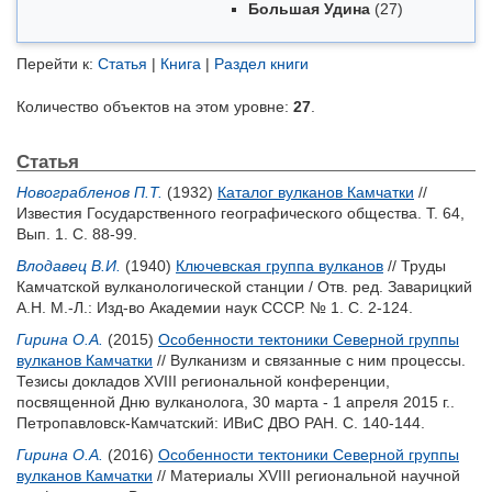
Большая Удина
(27)
Перейти к:
Статья
|
Книга
|
Раздел книги
Количество объектов на этом уровне:
27
.
Статья
Новограбленов П.Т.
(1932)
Каталог вулканов Камчатки
//
Известия Государственного географического общества. Т. 64,
Вып. 1. С. 88-99.
Влодавец В.И.
(1940)
Ключевская группа вулканов
// Труды
Камчатской вулканологической станции / Отв. ред.
Заварицкий
А.Н.
М.-Л.: Изд-во Академии наук СССР. № 1. С. 2-124.
Гирина О.А.
(2015)
Особенности тектоники Северной группы
вулканов Камчатки
// Вулканизм и связанные с ним процессы.
Тезисы докладов XVIII региональной конференции,
посвященной Дню вулканолога, 30 марта - 1 апреля 2015 г..
Петропавловск-Камчатский: ИВиС ДВО РАН. С. 140-144.
Гирина О.А.
(2016)
Особенности тектоники Северной группы
вулканов Камчатки
// Материалы XVIII региональной научной