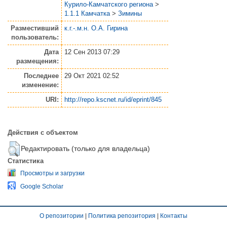
Курило-Камчатского региона
>
1.1.1 Камчатка
>
Зимины
Разместивший
к.г.-.м.н. О.А. Гирина
пользователь:
Дата
12 Сен 2013 07:29
размещения:
Последнее
29 Окт 2021 02:52
изменение:
URI:
http://repo.kscnet.ru/id/eprint/845
Действия с объектом
Редактировать (только для владельца)
Статистика
Просмотры и загрузки
Google Scholar
О репозитории
|
Политика репозитория
|
Контакты