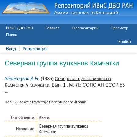
ИВиС ДВО РАН
Главная
О репозитории
Просмотр
Поиск
English
Вход
Регистрация
Северная группа вулканов Камчатки
Заварицкий А.Н.
(1935)
Северная группа вулканов
Камчатки
// Камчатка. Вып. 1 . М.-Л.: СОПС АН СССР. 55
с.
Полный текст отсутствует в этом репозитории.
Тип объекта:
Книга
Северная группа вулканов
Название:
Камчатки