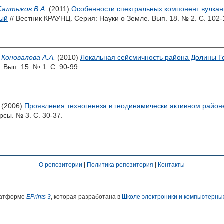
Салтыков В.А.
(2011)
Особенности спектральных компонент вулкан
лый
// Вестник КРАУНЦ. Серия: Науки о Земле. Вып. 18. № 2. С. 102-
,
Коновалова А.А.
(2010)
Локальная сейсмичность района Долины Ге
Вып. 15. № 1. С. 90-99.
(2006)
Проявления техногенеза в геодинамически активном район
рсы. № 3. С. 30-37.
О репозитории
|
Политика репозитория
|
Контакты
платформе
EPrints 3
, которая разработана в
Школе электроники и компьютерны