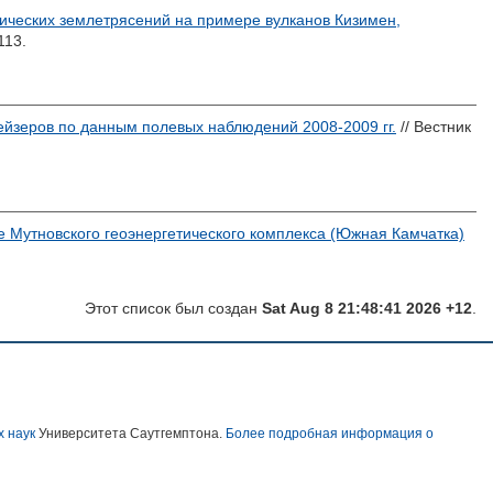
ических землетрясений на примере вулканов Кизимен,
113.
йзеров по данным полевых наблюдений 2008-2009 гг.
// Вестник
е Мутновского геоэнергетического комплекса (Южная Камчатка)
Этот список был создан
Sat Aug 8 21:48:41 2026 +12
.
х наук
Университета Саутгемптона.
Более подробная информация о