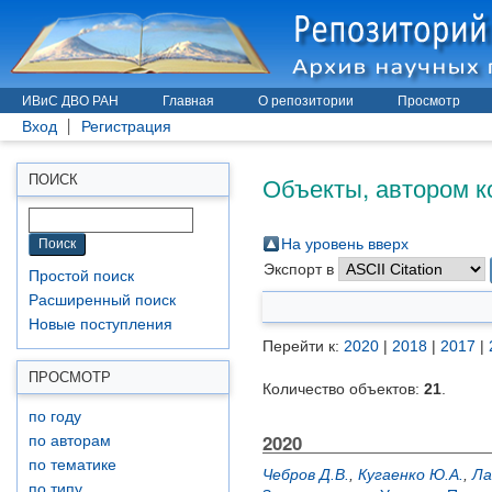
ИВиС ДВО РАН
Главная
О репозитории
Просмотр
Вход
Регистрация
Объекты, автором к
ПОИСК
На уровень вверх
Экспорт в
Простой поиск
Расширенный поиск
Новые поступления
Перейти к:
2020
|
2018
|
2017
|
ПРОСМОТР
Количество объектов:
21
.
по году
2020
по авторам
по тематике
Чебров Д.В.
,
Кугаенко Ю.А.
,
Ла
по типу