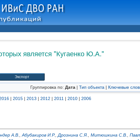
оторых является "
Кугаенко Ю.А.
"
Группировка по:
Дата
|
Тип объекта
|
Ключевые слов
2016
|
2015
|
2013
|
2012
|
2011
|
2010
|
2006
ндер А.В.
,
Абубакиров И.Р.
,
Дрознина С.Я.
,
Митюшкина С.В.
,
Павл