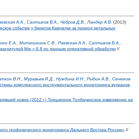
аевская А.А.
,
Салтыков В.А.
,
Чебров Д.В.
,
Ландер А.В.
(2013)
ческое событие у берегов Камчатки за период детальных
ко Е.А.
,
Митюшкина С.В.
,
Раевская А.А.
,
Салтыков В.А.
,
 магнитудой Mw = 6.8 по данным оперативной обработки
//
ткин В.Н.
,
Муравьев Я.Д.
,
Нуждина И.Н.
,
Рыбин А.В.
,
Сенюков
истемы комплексного инструментального мониторинга вулканов
рявшей новое (2012 г.) Трещинное Толбачинское извержение на
ого геофизического мониторинга Дальнего Востока России»
//