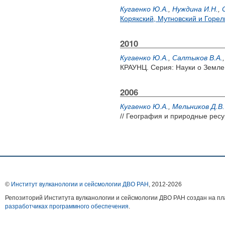
Кугаенко Ю.А.
,
Нуждина И.Н.
,
Корякский, Мутновский и Горе
2010
Кугаенко Ю.А.
,
Салтыков В.А.
КРАУНЦ. Серия: Науки о Земле. 
2006
Кугаенко Ю.А.
,
Мельников Д.В.
// География и природные ресу
©
Институт вулканологии и сейсмологии ДВО РАН
, 2012-
2026
Репозиторий Института вулканологии и сейсмологии ДВО РАН создан на 
разработчиках программного обеспечения
.