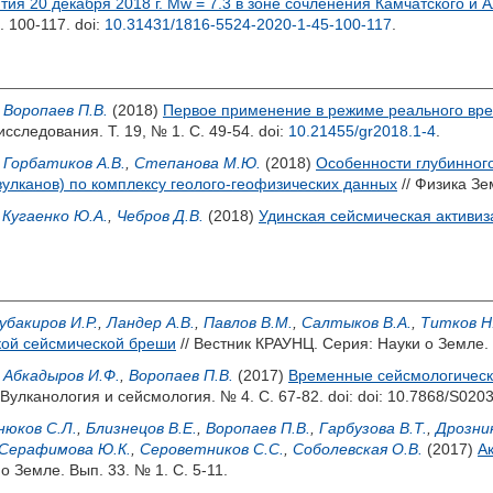
ия 20 декабря 2018 г. Mw = 7.3 в зоне сочленения Камчатского и 
. 100-117.
doi:
10.31431/1816-5524-2020-1-45-100-117
.
,
Воропаев П.В.
(2018)
Первое применение в режиме реального вре
исследования. Т. 19, № 1. С. 49-54.
doi:
10.21455/gr2018.1-4
.
,
Горбатиков А.В.
,
Степанова М.Ю.
(2018)
Особенности глубинног
вулканов) по комплексу геолого-геофизических данных
// Физика Зе
,
Кугаенко Ю.А.
,
Чебров Д.В.
(2018)
Удинская сейсмическая активиз
убакиров И.Р.
,
Ландер А.В.
,
Павлов В.М.
,
Салтыков В.А.
,
Титков Н
кой сейсмической бреши
// Вестник КРАУНЦ. Серия: Науки о Земле. 
,
Абкадыров И.Ф.
,
Воропаев П.В.
(2017)
Временные сейсмологическ
 Вулканология и сейсмология. № 4. С. 67-82.
doi: doi: 10.7868/S02
нюков С.Л.
,
Близнецов В.Е.
,
Воропаев П.В.
,
Гарбузова В.Т.
,
Дрозни
Серафимова Ю.К.
,
Сероветников С.С.
,
Соболевская О.В.
(2017)
А
 Земле. Вып. 33. № 1. С. 5-11.