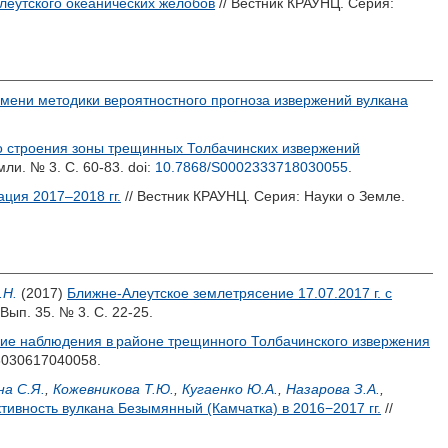
Алеутского океанических желобов
// Вестник КРАУНЦ. Серия:
мени методики вероятностного прогноза извержений вулкана
о строения зоны трещинных Толбачинских извержений
мли. № 3. С. 60-83.
doi:
10.7868/S0002333718030055
.
ация 2017–2018 гг.
// Вестник КРАУНЦ. Серия: Науки о Земле.
.Н.
(2017)
Ближне-Алеутское землетрясение 17.07.2017 г. с
Вып. 35. № 3. С. 22-25.
ие наблюдения в районе трещинного Толбачинского извержения
03030617040058.
на С.Я.
,
Кожевникова Т.Ю.
,
Кугаенко Ю.А.
,
Назарова З.А.
,
ктивность вулкана Безымянный (Камчатка) в 2016−2017 гг.
//