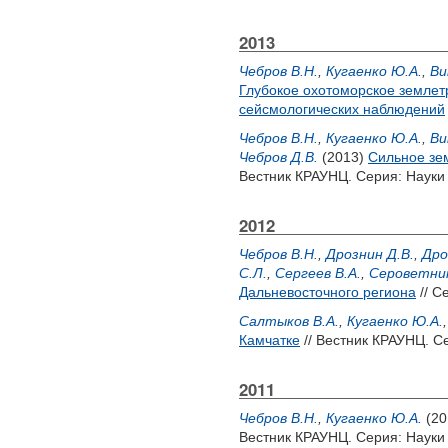
2013
Чебров В.Н.
,
Кугаенко Ю.А.
,
Ви
Глубокое охотоморское землетр
сейсмологических наблюдений
Чебров В.Н.
,
Кугаенко Ю.А.
,
Ви
Чебров Д.В.
(2013)
Сильное зем
Вестник КРАУНЦ. Серия: Науки 
2012
Чебров В.Н.
,
Дрознин Д.В.
,
Дро
С.Л.
,
Сергеев В.А.
,
Сероветник
Дальневосточного региона
// С
Салтыков В.А.
,
Кугаенко Ю.А.
Камчатке
// Вестник КРАУНЦ. Се
2011
Чебров В.Н.
,
Кугаенко Ю.А.
(20
Вестник КРАУНЦ. Серия: Науки 