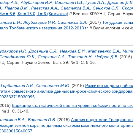
ндер А.В.
,
Абубакиров И.Р.
,
Воропаев П.В.
,
Гусев А.А.
,
Дрознин Д.В
.
,
Павлов В.М.
,
Раевская А.А.
,
Салтыков В.А.
,
Сенюков С.Л.
,
Скорк
w = 6.6, Кs = 15.0, I = 6 (Камчатка)
// Вестник КРАУНЦ. Серия: Науки
анова Е.И.
,
Абубакиров И.Р.
,
Салтыков В.А.
(2017)
Толудская вспы
ало Толбачинского извержения 2012-2013 гг.
// Вулканология и сей
убакиров И.Р.
,
Дрознина С.Я.
,
Иванова Е.И.
,
Матвеенко Е.А.
,
Митю
Серафимова Ю.К.
,
Скоркина А.А.
,
Титков Н.Н.
,
Чебров Д.В.
(2016
Ц. Серия: Науки о Земле. Вып. 29. № 1. С. 5-16.
,
Горбатиков А.В.
,
Степанова М.Ю.
(2015)
Развитие модели района
ьтатам совместного анализа данных микросейсмического зондирова
0002333715030096
.
2015)
Вариации статистической оценки уровня сейсмичности по ш
 № 1. С. 31-40.
алтыков В.А.
,
Воропаев П.В.
(2015)
Анализ подготовки Трещинного 
маций земной коры по данным системы комплексного мониторинга
203030615040057
.