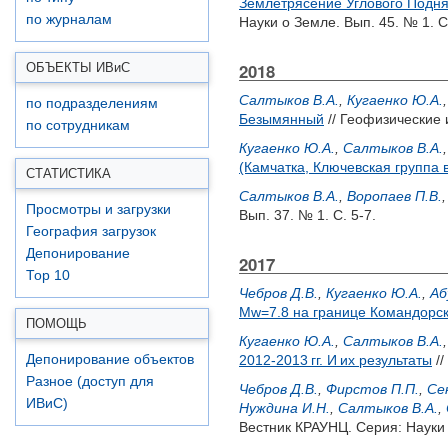
Землетрясение Углового Поднят
по журналам
Науки о Земле. Вып. 45. № 1. С
2018
ОБЪЕКТЫ ИВ
и
С
Салтыков В.А.
,
Кугаенко Ю.А.
по подразделениям
Безымянный
// Геофизические 
по сотрудникам
Кугаенко Ю.А.
,
Салтыков В.А.
(Камчатка, Ключевская группа 
СТАТИСТИКА
Салтыков В.А.
,
Воропаев П.В.
Просмотры и загрузки
Вып. 37. № 1. С. 5-7.
География загрузок
Депонирование
2017
Top 10
Чебров Д.В.
,
Кугаенко Ю.А.
,
Аб
Mw=7.8 на границе Командорс
ПОМОЩЬ
Кугаенко Ю.А.
,
Салтыков В.А.
Депонирование объектов
2012-2013 гг. И их результаты
//
Разное (доступ для
Чебров Д.В.
,
Фирстов П.П.
,
Се
ИВиС)
Нуждина И.Н.
,
Салтыков В.А.
,
Вестник КРАУНЦ. Серия: Науки о