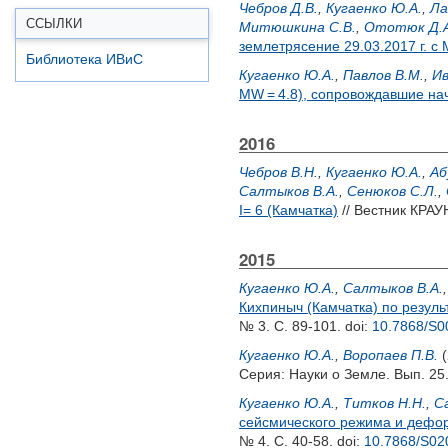
Чебров Д.В.
,
Кугаенко Ю.А.
,
Ла
ССЫЛКИ
Митюшкина С.В.
,
Ототюк Д.А
землетрясение 29.03.2017 г. с M
Библиотека ИВиС
Кугаенко Ю.А.
,
Павлов В.М.
,
Ив
MW = 4.8), сопровождавшие нач
2016
Чебров В.Н.
,
Кугаенко Ю.А.
,
Аб
Салтыков В.А.
,
Сенюков С.Л.
,
I= 6 (Камчатка)
// Вестник КРАУН
2015
Кугаенко Ю.А.
,
Салтыков В.А.
Кихпиныч (Камчатка) по резул
№ 3. С. 89-101.
doi:
10.7868/S
Кугаенко Ю.А.
,
Воропаев П.В.
(
Серия: Науки о Земле. Вып. 25.
Кугаенко Ю.А.
,
Титков Н.Н.
,
С
сейсмического режима и дефор
№ 4. С. 40-58.
doi:
10.7868/S0