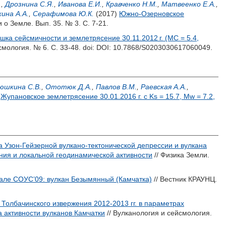
.
,
Дрознина С.Я.
,
Иванова Е.И.
,
Кравченко Н.М.
,
Матвеенко Е.А.
,
ина А.А.
,
Серафимова Ю.К.
(2017)
Южно-Озерновское
 о Земле. Вып. 35. № 3. С. 7-21.
шка сейсмичности и землетрясение 30.11.2012 г. (MС = 5.4,
смология. № 6. С. 33-48.
doi: DOI: 10.7868/S0203030617060049.
шкина С.В.
,
Ототюк Д.А.
,
Павлов В.М.
,
Раевская А.А.
,
)
Жупановское землетрясение 30.01.2016 г. c Ks = 15.7, Mw = 7.2,
 Узон-Гейзерной вулкано-тектонической депрессии и вулкана
ния и локальной геодинамической активности
// Физика Земли.
кале СОУС’09: вулкан Безымянный (Камчатка)
// Вестник КРАУНЦ.
Толбачинского извержения 2012-2013 гг. в параметрах
 активности вулканов Камчатки
// Вулканология и сейсмология.