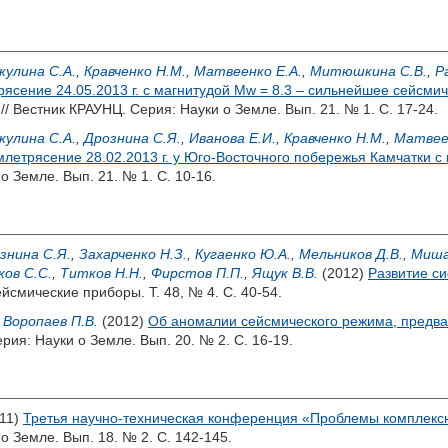
кулина С.А.
,
Кравченко Н.М.
,
Матвеенко Е.А.
,
Митюшкина С.В.
,
Р
ясение 24.05.2013 г. с магнитудой Мw = 8.3 – сильнейшее сейсми
// Вестник КРАУНЦ. Серия: Науки о Земле. Вып. 21. № 1. С. 17-24.
кулина С.А.
,
Дрознина С.Я.
,
Иванова Е.И.
,
Кравченко Н.М.
,
Матвеен
летрясение 28.02.2013 г. у Юго-Восточного побережья Камчатки с
о Земле. Вып. 21. № 1. С. 10-16.
знина С.Я.
,
Захарченко Н.З.
,
Кугаенко Ю.А.
,
Мельников Д.В.
,
Миша
ов С.С.
,
Титков Н.Н.
,
Фирстов П.П.
,
Ящук В.В.
(2012)
Развитие с
ейсмические приборы. Т. 48, № 4. С. 40-54.
,
Воропаев П.В.
(2012)
Об аномалии сейсмического режима, предва
рия: Науки о Земле. Вып. 20. № 2. С. 16-19.
11)
Третья научно-техническая конференция «Проблемы комплексн
о Земле. Вып. 18. № 2. С. 142-145.