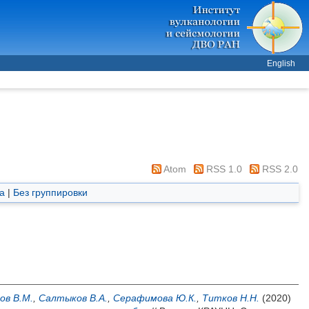
English
Atom
RSS 1.0
RSS 2.0
а
|
Без группировки
ов В.М.
,
Салтыков В.А.
,
Серафимова Ю.К.
,
Титков Н.Н.
(2020)