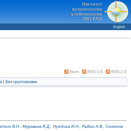
English
Atom
RSS 1.0
RSS 2.0
а
|
Без группировки
ткин В.Н.
,
Муравьев Я.Д.
,
Нуждина И.Н.
,
Рыбин А.В.
,
Сенюков