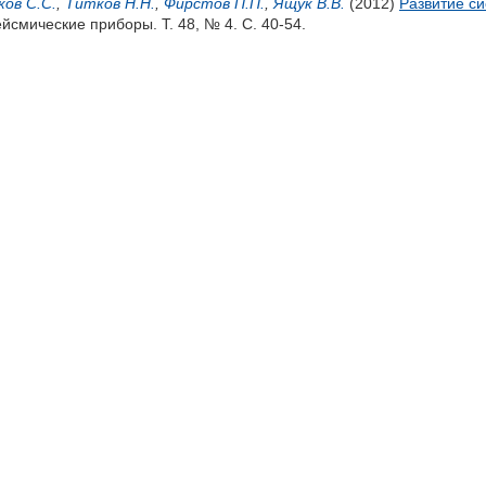
ов С.С.
,
Титков Н.Н.
,
Фирстов П.П.
,
Ящук В.В.
(2012)
Развитие с
ейсмические приборы. Т. 48, № 4. С. 40-54.