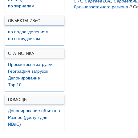
С.Л.
,
Сергеев В.А.
,
Сероветник
по журналам
Дальневосточного региона
// С
ОБЪЕКТЫ ИВ
и
С
по подразделениям
по сотрудникам
СТАТИСТИКА
Просмотры и загрузки
География загрузок
Депонирование
Top 10
ПОМОЩЬ
Депонирование объектов
Разное (доступ для
ИВиС)