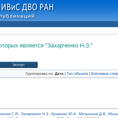
оторых является "
Захарченко Н.З.
"
Группировка по:
Дата
|
Тип объекта
|
Ключевые слов
знина С.Я.
,
Захарченко Н.З.
,
Кугаенко Ю.А.
,
Мельников Д.В.
,
Миша