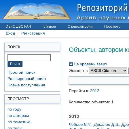
ИВиС ДВО РАН
Главная
О репозитории
Просмотр
Вход
Регистрация
Объекты, автором к
ПОИСК
На уровень вверх
Экспорт в
Простой поиск
Расширенный поиск
Новые поступления
Перейти к:
2012
ПРОСМОТР
Количество объектов:
1
.
по году
2012
по авторам
по тематике
Чебров В.Н.
,
Дрознин Д.В.
,
Дро
по типу