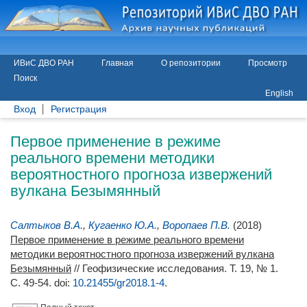
ИВиС ДВО РАН
Главная
О репозитории
Просмотр
Поиск
English
Вход
Регистрация
Первое применение в режиме
реального времени методики
вероятностного прогноза извержений
вулкана Безымянный
Салтыков В.А.
,
Кугаенко Ю.А.
,
Воропаев П.В.
(2018)
Первое применение в режиме реального времени
методики вероятностного прогноза извержений вулкана
Безымянный
// Геофизические исследования. Т. 19, № 1.
С. 49-54.
doi:
10.21455/gr2018.1-4
.