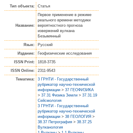
Тип объекта:
Статья
Первое применение в режиме
реального времени методики
Название:
вероятностного прогноза
извержений вулкана
Безымянный
Язык:
Русский
Издание:
Геофизические исследования
ISSN Print:
1818-3735
ISSN Online:
2311-9543
Тематика:
3 ГРНТИ - Государственный
рубрикатор научно-технической
информации
>
37 ГЕОФИЗИКА
>
37.31 Физика Земли
>
37.31.19
Сейсмология
3 ГРНТИ - Государственный
рубрикатор научно-технической
информации
>
38 ГЕОЛОГИЯ
>
38.37 Петрография
>
38.37.25
Вулканология
1 Вулканы
>
1.1 Вулканы