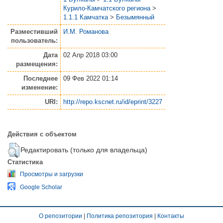
Курило-Камчатского региона
>
1.1.1 Камчатка
>
Безымянный
Разместивший
И.М. Романова
пользователь:
Дата
02 Апр 2018 03:00
размещения:
Последнее
09 Фев 2022 01:14
изменение:
URI:
http://repo.kscnet.ru/id/eprint/3227
Действия с объектом
Редактировать (только для владельца)
Статистика
Просмотры и загрузки
Google Scholar
О репозитории
|
Политика репозитория
|
Контакты