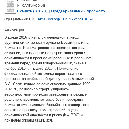
Полный текст
04_САЛТЫКОВ.pdf
Скачать (800kB)
|
Предварительный просмотр
Официальный URL:
https://doi.org/10.21455/gr2018.1-4
Аннотация
В конце 2016 г. начался очередной эпизод
эруптивной активности вулкана Безымянный на
Камчатке. Рассматриваются предвестниковые
ситуации, выявленные по возрастанию уровня
сейсмичности и проанализированные в реальном
времени перед тремя извержениями вулкана в
ноябре 2016 г. – марте 2017 г. Применение
формализованной методики вероятностного
прогноза, разработанной для вулкана Безымянный
В.А. Салтыковым по сейсмическим данным 1999–
2014 гг., позволило сформулировать
вероятностные прогнозы извержений в режиме
реального времени, которые были переданы
Камчатскому филиалу Российского экспертного
совета по прогнозу землетрясений, оценке
сейсмической опасности и риска (КФ РЭС) и
признаны оправдавшимися.