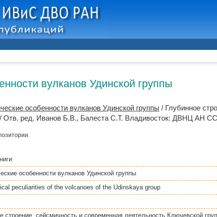
енности вулканов Удинской группы
ческие особенности вулканов Удинской группы
/ Глубинное стр
/ Отв. ред.
Иванов Б.В.
,
Балеста С.Т.
Владивосток: ДВНЦ АН ССС
позитории.
ниги
еские особенности вулканов Удинской группы
al peculiarities of the volcanoes of the Udinskaya group
е строение, сейсмичность и современная деятельность Ключевской гру