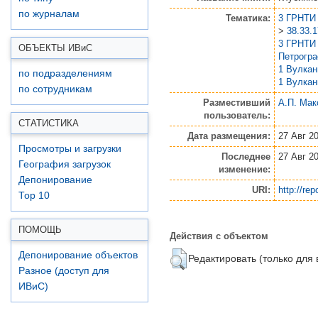
по журналам
Тематика:
3 ГРНТИ 
>
38.33.
3 ГРНТИ 
ОБЪЕКТЫ ИВ
и
С
Петрогр
1 Вулка
по подразделениям
1 Вулка
по сотрудникам
Разместивший
А.П. Мак
пользователь:
СТАТИСТИКА
Дата размещения:
27 Авг 2
Просмотры и загрузки
Последнее
27 Авг 2
География загрузок
изменение:
Депонирование
URI:
http://rep
Top 10
ПОМОЩЬ
Действия с объектом
Депонирование объектов
Редактировать (только для
Разное (доступ для
ИВиС)