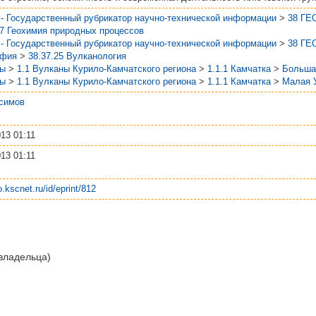
- Государственный рубрикатор научно-технической информации
>
38 ГЕ
17 Геохимия природных процессов
- Государственный рубрикатор научно-технической информации
>
38 ГЕ
афия
>
38.37.25 Вулканология
ны
>
1.1 Вулканы Курило-Камчатского региона
>
1.1.1 Камчатка
>
Больша
ны
>
1.1 Вулканы Курило-Камчатского региона
>
1.1.1 Камчатка
>
Малая 
симов
013 01:11
013 01:11
o.kscnet.ru/id/eprint/812
 владельца)