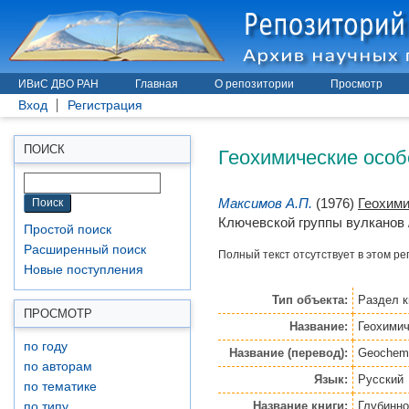
ИВиС ДВО РАН
Главная
О репозитории
Просмотр
Вход
Регистрация
Геохимические особ
ПОИСК
Максимов А.П.
(1976)
Геохими
Ключевской группы вулканов 
Простой поиск
Расширенный поиск
Полный текст отсутствует в этом ре
Новые поступления
Тип объекта:
Раздел к
ПРОСМОТР
Название:
Геохимич
по году
Название (перевод):
Geochemic
по авторам
Язык:
Русский
по тематике
Название книги:
Глубинно
по типу