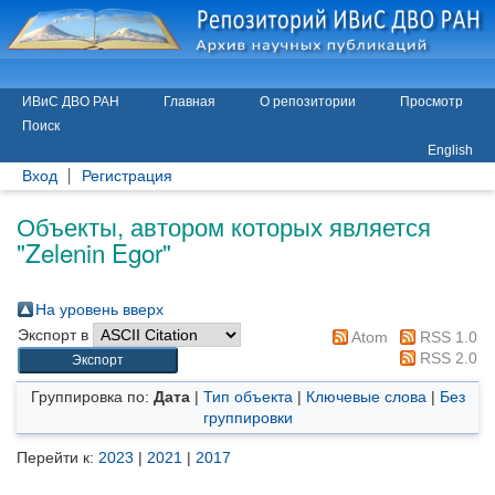
ИВиС ДВО РАН
Главная
О репозитории
Просмотр
Поиск
English
Вход
Регистрация
Объекты, автором которых является
"
Zelenin Egor
"
На уровень вверх
Экспорт в
Atom
RSS 1.0
RSS 2.0
Группировка по:
Дата
|
Тип объекта
|
Ключевые слова
|
Без
группировки
Перейти к:
2023
|
2021
|
2017