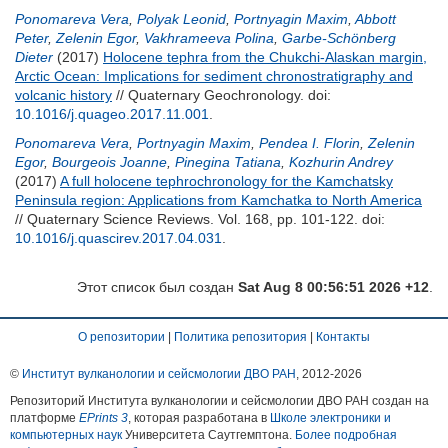
Ponomareva Vera
,
Polyak Leonid
,
Portnyagin Maxim
,
Abbott
Peter
,
Zelenin Egor
,
Vakhrameeva Polina
,
Garbe-Schönberg
Dieter
(2017)
Holocene tephra from the Chukchi-Alaskan margin,
Arctic Ocean: Implications for sediment chronostratigraphy and
volcanic history
// Quaternary Geochronology.
doi:
10.1016/j.quageo.2017.11.001
.
Ponomareva Vera
,
Portnyagin Maxim
,
Pendea I. Florin
,
Zelenin
Egor
,
Bourgeois Joanne
,
Pinegina Tatiana
,
Kozhurin Andrey
(2017)
A full holocene tephrochronology for the Kamchatsky
Peninsula region: Applications from Kamchatka to North America
// Quaternary Science Reviews. Vol. 168, pp. 101-122.
doi:
10.1016/j.quascirev.2017.04.031
.
Этот список был создан
Sat Aug 8 00:56:51 2026 +12
.
О репозитории
|
Политика репозитория
|
Контакты
©
Институт вулканологии и сейсмологии ДВО РАН
, 2012-
2026
Репозиторий Института вулканологии и сейсмологии ДВО РАН создан на
платформе
EPrints 3
, которая разработана в
Школе электроники и
компьютерных наук
Университета Саутгемптона.
Более подробная