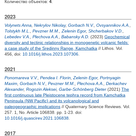
Количество объектов:
4
.
2023
Volynets Anna
,
Nekrylov Nikolay
,
Gorbach N.V.
,
Ovsyannikov A.A.
,
Tolstykh M.L.
,
Pevzner M.M.
,
Zelenin Egor
,
Shcherbakov V.D.
,
Lebedev V.A.
,
Plechova A.A.
,
Babansky A.D.
(2023)
Geochemical
diversity and tectinic relationships in monogenetic volcanic fields:
a case study of the Sredinny Range, Kamchatka
// Lithos. Vol.
456,
doi:
10.1016/j.lithos.2023.107306
.
2021
Ponomareva V.V.
,
Pendea I. Florin
,
Zelenin Egor
,
Portnyagin
Maxim
,
Gorbach N.V.
,
Pevzner M.M.
,
Plechova A.A.
,
Derkachev
Alexander
,
Rogozin Aleksei
,
Garbe-Schönberg Dieter
(2021)
The
first continuous late Pleistocene tephra record from Kamchatka
Peninsula (NW Pacific) and its volcanological and
paleogeographic implications
// Quaternary Science Reviews. Vol.
257. 1, No. Article 106838. pp. 1-23.
doi:
10.1016/j.quascirev.2021.106838
.
2017