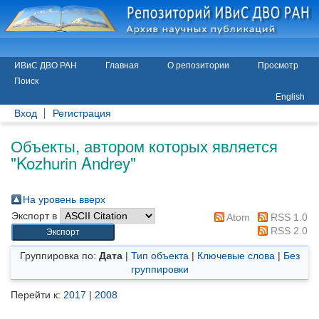
ИВиС ДВО РАН
Главная
О репозитории
Просмотр
Поиск
English
Вход
Регистрация
Объекты, автором которых является
"
Kozhurin Andrey
"
На уровень вверх
Экспорт в
Atom
RSS 1.0
RSS 2.0
Группировка по:
Дата
|
Тип объекта
|
Ключевые слова
|
Без
группировки
Перейти к:
2017
|
2008