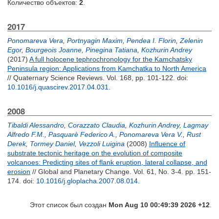
Количество объектов:
2
.
2017
Ponomareva Vera
,
Portnyagin Maxim
,
Pendea I. Florin
,
Zelenin
Egor
,
Bourgeois Joanne
,
Pinegina Tatiana
,
Kozhurin Andrey
(2017)
A full holocene tephrochronology for the Kamchatsky
Peninsula region: Applications from Kamchatka to North America
// Quaternary Science Reviews. Vol. 168, pp. 101-122.
doi:
10.1016/j.quascirev.2017.04.031
.
2008
Tibaldi Alessandro
,
Corazzato Claudia
,
Kozhurin Andrey
,
Lagmay
Alfredo F.M.
,
Pasquarè Federico A.
,
Ponomareva Vera V.
,
Rust
Derek
,
Tormey Daniel
,
Vezzoli Luigina
(2008)
Influence of
substrate tectonic heritage on the evolution of composite
volcanoes: Predicting sites of flank eruption, lateral collapse, and
erosion
// Global and Planetary Change. Vol. 61, No. 3-4. pp. 151-
174.
doi:
10.1016/j.gloplacha.2007.08.014
.
Этот список был создан
Mon Aug 10 00:49:39 2026 +12
.