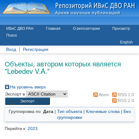
ИВиС ДВО РАН
Главная
О репозитории
Просмотр
Поиск
English
Вход
Регистрация
Объекты, автором которых является
"
Lebedev V.A.
"
На уровень вверх
Экспорт в
Atom
RSS 1.0
RSS 2.0
Группировка по:
Дата
|
Тип объекта
|
Ключевые слова
|
Без
группировки
Перейти к:
2023