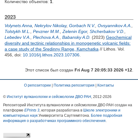
Количество объектов:
1
.
2023
Volynets Anna
,
Nekrylov Nikolay
,
Gorbach N.V.
,
Ovsyannikov A.A.
,
Tolstykh M.L.
,
Pevzner M.M.
,
Zelenin Egor
,
Shcherbakov V.D.
,
Lebedev V.A.
,
Plechova A.A.
,
Babansky A.D.
(2023)
Geochemical
diversity and tectinic relationships in monogenetic volcanic fields:
a case study of the Sredinny Range, Kamchatka
// Lithos. Vol.
456,
doi:
10.1016/j.lithos.2023.107306
.
Этот список был создан
Fri Aug 7 20:05:33 2026 +12
.
О репозитории
|
Политика репозитория
|
Контакты
©
Институт вулканологии и сейсмологии ДВО РАН
, 2012-
2026
Репозиторий Института вулканологии и сейсмологии ДВО РАН создан на
платформе
EPrints 3
, которая разработана в
Школе электроники и
компьютерных наук
Университета Саутгемптона.
Более подробная
информация о разработчиках программного обеспечения
.