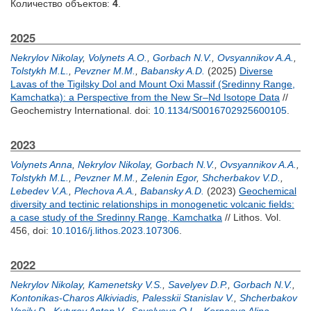
Количество объектов:
4
.
2025
Nekrylov Nikolay
,
Volynets А.О.
,
Gorbach N.V.
,
Ovsyannikov A.A.
,
Tolstykh M.L.
,
Pevzner M.M.
,
Babansky A.D.
(2025)
Diverse
Lavas of the Tigilsky Dol and Mount Oxi Massif (Sredinny Range,
Kamchatka): a Perspective from the New Sr–Nd Isotope Data
//
Geochemistry International.
doi:
10.1134/S0016702925600105
.
2023
Volynets Anna
,
Nekrylov Nikolay
,
Gorbach N.V.
,
Ovsyannikov A.A.
,
Tolstykh M.L.
,
Pevzner M.M.
,
Zelenin Egor
,
Shcherbakov V.D.
,
Lebedev V.A.
,
Plechova A.A.
,
Babansky A.D.
(2023)
Geochemical
diversity and tectinic relationships in monogenetic volcanic fields:
a case study of the Sredinny Range, Kamchatka
// Lithos. Vol.
456,
doi:
10.1016/j.lithos.2023.107306
.
2022
Nekrylov Nikolay
,
Kamenetsky V.S.
,
Savelyev D.P.
,
Gorbach N.V.
,
Kontonikas-Charos Alkiviadis
,
Palesskii Stanislav V.
,
Shcherbakov