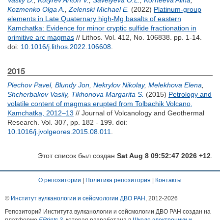
Vasily D.
,
Kutyrev Anton V.
,
Savelyeva O.L.
,
Korneeva Alina
,
Kozmenko Olga A.
,
Zelenski Michael E.
(2022)
Platinum-group
elements in Late Quaternary high-Mg basalts of eastern
Kamchatka: Evidence for minor cryptic sulfide fractionation in
primitive arc magmas
// Lithos. Vol. 412, No. 106838. pp. 1-14.
doi:
10.1016/j.lithos.2022.106608
.
2015
Plechov Pavel
,
Blundy Jon
,
Nekrylov Nikolay
,
Melekhova Elena
,
Shcherbakov Vasily
,
Tikhonova Margarita S.
(2015)
Petrology and
volatile content of magmas erupted from Tolbachik Volcano,
Kamchatka, 2012–13
// Journal of Volcanology and Geothermal
Research. Vol. 307, pp. 182 - 199.
doi:
10.1016/j.jvolgeores.2015.08.011
.
Этот список был создан
Sat Aug 8 09:52:47 2026 +12
.
О репозитории
|
Политика репозитория
|
Контакты
©
Институт вулканологии и сейсмологии ДВО РАН
, 2012-
2026
Репозиторий Института вулканологии и сейсмологии ДВО РАН создан на