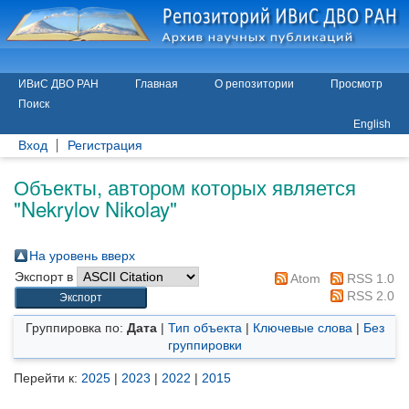
ИВиС ДВО РАН
Главная
О репозитории
Просмотр
Поиск
English
Вход
Регистрация
Объекты, автором которых является
"
Nekrylov Nikolay
"
На уровень вверх
Экспорт в
Atom
RSS 1.0
RSS 2.0
Группировка по:
Дата
|
Тип объекта
|
Ключевые слова
|
Без
группировки
Перейти к:
2025
|
2023
|
2022
|
2015