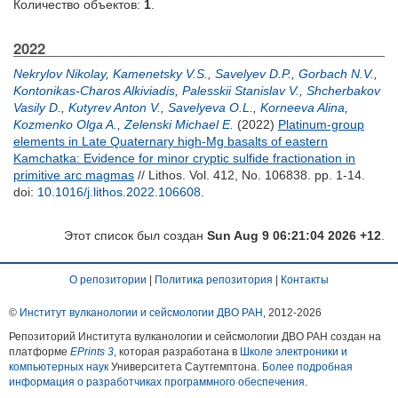
Количество объектов:
1
.
2022
Nekrylov Nikolay
,
Kamenetsky V.S.
,
Savelyev D.P.
,
Gorbach N.V.
,
Kontonikas-Charos Alkiviadis
,
Palesskii Stanislav V.
,
Shcherbakov
Vasily D.
,
Kutyrev Anton V.
,
Savelyeva O.L.
,
Korneeva Alina
,
Kozmenko Olga A.
,
Zelenski Michael E.
(2022)
Platinum-group
elements in Late Quaternary high-Mg basalts of eastern
Kamchatka: Evidence for minor cryptic sulfide fractionation in
primitive arc magmas
// Lithos. Vol. 412, No. 106838. pp. 1-14.
doi:
10.1016/j.lithos.2022.106608
.
Этот список был создан
Sun Aug 9 06:21:04 2026 +12
.
О репозитории
|
Политика репозитория
|
Контакты
©
Институт вулканологии и сейсмологии ДВО РАН
, 2012-
2026
Репозиторий Института вулканологии и сейсмологии ДВО РАН создан на
платформе
EPrints 3
, которая разработана в
Школе электроники и
компьютерных наук
Университета Саутгемптона.
Более подробная
информация о разработчиках программного обеспечения
.