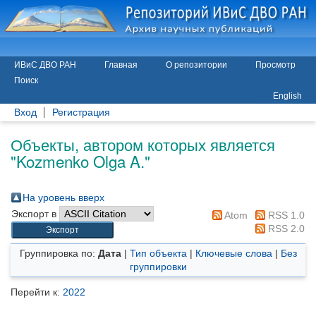
ИВиС ДВО РАН
Главная
О репозитории
Просмотр
Поиск
English
Вход
Регистрация
Объекты, автором которых является
"
Kozmenko Olga A.
"
На уровень вверх
Экспорт в
Atom
RSS 1.0
RSS 2.0
Группировка по:
Дата
|
Тип объекта
|
Ключевые слова
|
Без
группировки
Перейти к:
2022