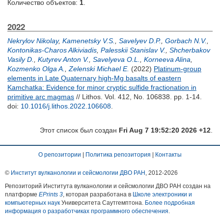
Количество объектов:
1
.
2022
Nekrylov Nikolay
,
Kamenetsky V.S.
,
Savelyev D.P.
,
Gorbach N.V.
,
Kontonikas-Charos Alkiviadis
,
Palesskii Stanislav V.
,
Shcherbakov
Vasily D.
,
Kutyrev Anton V.
,
Savelyeva O.L.
,
Korneeva Alina
,
Kozmenko Olga A.
,
Zelenski Michael E.
(2022)
Platinum-group
elements in Late Quaternary high-Mg basalts of eastern
Kamchatka: Evidence for minor cryptic sulfide fractionation in
primitive arc magmas
// Lithos. Vol. 412, No. 106838. pp. 1-14.
doi:
10.1016/j.lithos.2022.106608
.
Этот список был создан
Fri Aug 7 19:52:20 2026 +12
.
О репозитории
|
Политика репозитория
|
Контакты
©
Институт вулканологии и сейсмологии ДВО РАН
, 2012-
2026
Репозиторий Института вулканологии и сейсмологии ДВО РАН создан на
платформе
EPrints 3
, которая разработана в
Школе электроники и
компьютерных наук
Университета Саутгемптона.
Более подробная
информация о разработчиках программного обеспечения
.