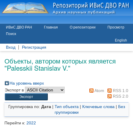
ИВиС ДВО РАН
Главная
О репозитории
Просмотр
Поиск
English
Вход
Регистрация
Объекты, автором которых является
"
Palesskii Stanislav V.
"
На уровень вверх
Экспорт в
Atom
RSS 1.0
RSS 2.0
Группировка по:
Дата
|
Тип объекта
|
Ключевые слова
|
Без
группировки
Перейти к:
2022