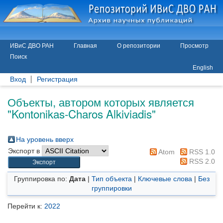
ИВиС ДВО РАН
Главная
О репозитории
Просмотр
Поиск
English
Вход
Регистрация
Объекты, автором которых является
"
Kontonikas-Charos Alkiviadis
"
На уровень вверх
Экспорт в
Atom
RSS 1.0
RSS 2.0
Группировка по:
Дата
|
Тип объекта
|
Ключевые слова
|
Без
группировки
Перейти к:
2022