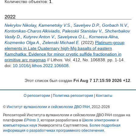
Количество объектов:
1
.
2022
Nekrylov Nikolay
,
Kamenetsky V.S.
,
Savelyev D.P.
,
Gorbach N.V.
,
Kontonikas-Charos Alkiviadis
,
Palesskii Stanislav V.
,
Shcherbakov
Vasily D.
,
Kutyrev Anton V.
,
Savelyeva O.L.
,
Korneeva Alina
,
Kozmenko Olga A.
,
Zelenski Michael E.
(2022)
Platinum-group
elements in Late Quaternary high-Mg basalts of eastern
Kamchatka: Evidence for minor cryptic sulfide fractionation in
primitive arc magmas
// Lithos. Vol. 412, No. 106838. pp. 1-14.
doi:
10.1016/j.lithos.2022.106608
.
Этот список был создан
Fri Aug 7 17:15:59 2026 +12
.
О репозитории
|
Политика репозитория
|
Контакты
©
Институт вулканологии и сейсмологии ДВО РАН
, 2012-
2026
Репозиторий Института вулканологии и сейсмологии ДВО РАН создан на
платформе
EPrints 3
, которая разработана в
Школе электроники и
компьютерных наук
Университета Саутгемптона.
Более подробная
информация о разработчиках программного обеспечения
.