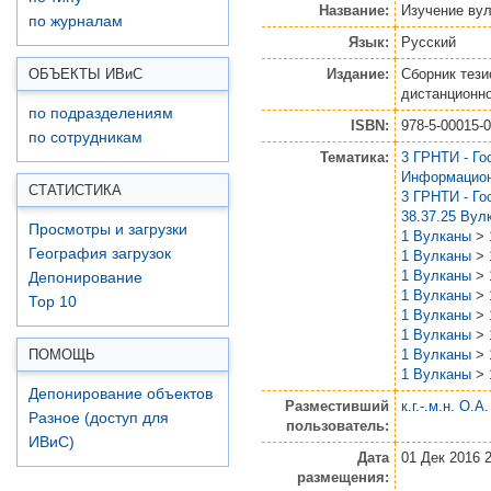
Название:
Изучение вул
по журналам
Язык:
Русский
Издание:
Сборник тез
ОБЪЕКТЫ ИВ
и
С
дистанционно
по подразделениям
ISBN:
978-5-00015-0
по сотрудникам
Тематика:
3 ГРНТИ - Го
Информацион
СТАТИСТИКА
3 ГРНТИ - Го
38.37.25 Вул
Просмотры и загрузки
1 Вулканы
>
География загрузок
1 Вулканы
>
1 Вулканы
>
Депонирование
1 Вулканы
>
Top 10
1 Вулканы
>
1 Вулканы
>
1 Вулканы
>
ПОМОЩЬ
1 Вулканы
>
Депонирование объектов
Разместивший
к.г.-.м.н. О.А
Разное (доступ для
пользователь:
ИВиС)
Дата
01 Дек 2016 
размещения: