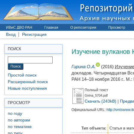
ИВиС ДВО РАН
Главная
О репозитории
Просмотр
Вход
Регистрация
Изучение вулканов 
ПОИСК
Гирина О.А.
(2016)
Изучение
докладов. Четырнадцатая Вс
Простой поиск
РАН 14–18 ноября 2016 г.. М.:
Расширенный поиск
Новые поступления
Полный текст
Girina_5704.pdf
Скачать (243kB)
|
Предва
ПРОСМОТР
Официальный URL:
http://smiswww.ik
по году
по авторам
по тематике
Тип объекта:
Статья
в мат
по типу