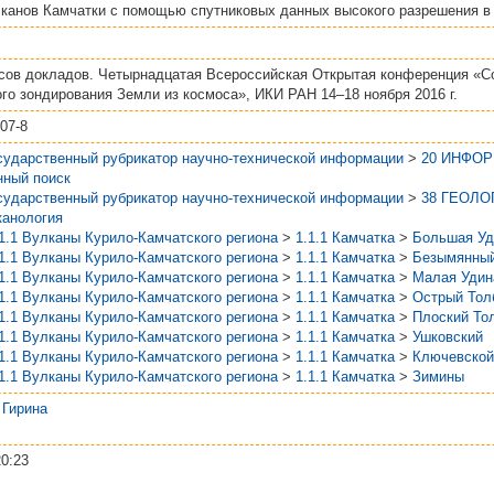
канов Камчатки с помощью спутниковых данных высокого разрешения в
исов докладов. Четырнадцатая Всероссийская Открытая конференция «
го зондирования Земли из космоса», ИКИ РАН 14–18 ноября 2016 г.
07-8
сударственный рубрикатор научно-технической информации
>
20 ИНФО
ный поиск
сударственный рубрикатор научно-технической информации
>
38 ГЕОЛО
канология
1.1 Вулканы Курило-Камчатского региона
>
1.1.1 Камчатка
>
Большая Уд
1.1 Вулканы Курило-Камчатского региона
>
1.1.1 Камчатка
>
Безымянны
1.1 Вулканы Курило-Камчатского региона
>
1.1.1 Камчатка
>
Малая Удин
1.1 Вулканы Курило-Камчатского региона
>
1.1.1 Камчатка
>
Острый Тол
1.1 Вулканы Курило-Камчатского региона
>
1.1.1 Камчатка
>
Плоский То
1.1 Вулканы Курило-Камчатского региона
>
1.1.1 Камчатка
>
Ушковский
1.1 Вулканы Курило-Камчатского региона
>
1.1.1 Камчатка
>
Ключевской
1.1 Вулканы Курило-Камчатского региона
>
1.1.1 Камчатка
>
Зимины
. Гирина
20:23