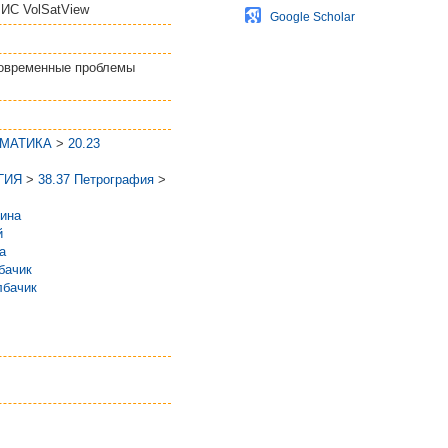
 ИС VolSatView
Google Scholar
Современные проблемы
РМАТИКА
>
20.23
ГИЯ
>
38.37 Петрография
>
ина
й
а
бачик
лбачик