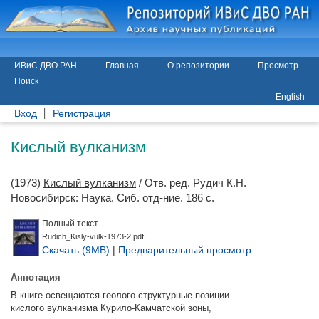
ИВиС ДВО РАН
Главная
О репозитории
Просмотр
Поиск
English
Вход
Регистрация
Кислый вулканизм
(1973)
Кислый вулканизм
/ Отв. ред.
Рудич К.Н.
Новосибирск: Наука. Сиб. отд-ние. 186 с.
Полный текст
Rudich_Kisly-vulk-1973-2.pdf
Скачать (9MB)
|
Предварительный просмотр
Аннотация
В книге освещаются геолого-структурные позиции
кислого вулканизма Курило-Камчатской зоны,