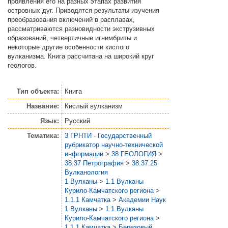
проявления его на разных этапах развития
островных дуг. Приводятся результаты изучения
преобразования включений в расплавах,
рассматриваются разновидности экструзивных
образований, четвертичные игнимбриты и
некоторые другие особенности кислого
вулканизма. Книга рассчитана на широкий круг
геологов.
Тип объекта:
Книга
Название:
Кислый вулканизм
Язык:
Русский
Тематика:
3 ГРНТИ - Государственный
рубрикатор научно-технической
информации
>
38 ГЕОЛОГИЯ
>
38.37 Петрография
>
38.37.25
Вулканология
1 Вулканы
>
1.1 Вулканы
Курило-Камчатского региона
>
1.1.1 Камчатка
>
Академии Наук
1 Вулканы
>
1.1 Вулканы
Курило-Камчатского региона
>
1.1.1 Камчатка
>
Березовый