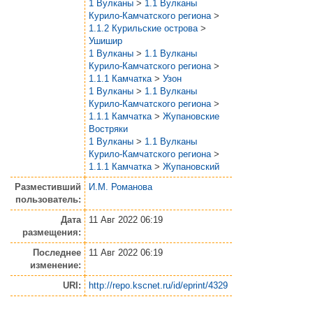
1 Вулканы
>
1.1 Вулканы
Курило-Камчатского региона
>
1.1.2 Курильские острова
>
Ушишир
1 Вулканы
>
1.1 Вулканы
Курило-Камчатского региона
>
1.1.1 Камчатка
>
Узон
1 Вулканы
>
1.1 Вулканы
Курило-Камчатского региона
>
1.1.1 Камчатка
>
Жупановские
Востряки
1 Вулканы
>
1.1 Вулканы
Курило-Камчатского региона
>
1.1.1 Камчатка
>
Жупановский
Разместивший
И.М. Романова
пользователь:
Дата
11 Авг 2022 06:19
размещения:
Последнее
11 Авг 2022 06:19
изменение:
URI:
http://repo.kscnet.ru/id/eprint/4329