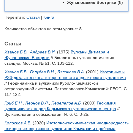
Жупановские Востряки
(8)
Перейти к:
Статья
|
Книга
Количество объектов на этом уровне:
8
.
Статья
Иванов Б.В.
,
Андреев В.И.
(1975)
Вулканы Дитмара и
Жупановские Востряки
// Бюллетень вулканологических
станций. Москва. № 51. С. 103-112.
Иванов Б.В.
,
Голубев В.Н.
,
Ляликова В.А.
(2001)
Изотопные и
РЗЭ доказательства гетерогенности андезитового вулканизма
// Геодинамика и вулканизм Курило-Камчатской
островодужной системы. Петропавловск-Камчатский: ГЕОС. С.
117-122.
Гриб Е.Н.
,
Леонов В.Л.
,
Перепелов А.Б.
(2009)
Геохимия
вулканических пород Карымского вулканического центра
//
Вулканология и сейсмология. № 6. С. 3-25.
Колосков А.В.
(2020)
Изотопно-геохимическая неоднородность
плиоцен-четвертичных вулканитов Камчатки и проблема