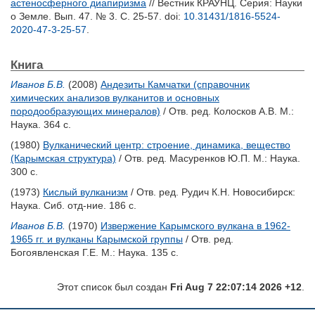
астеносферного диапиризма
// Вестник КРАУНЦ. Серия: Науки
о Земле. Вып. 47. № 3. С. 25-57.
doi:
10.31431/1816-5524-
2020-47-3-25-57
.
Книга
Иванов Б.В.
(2008)
Андезиты Камчатки (справочник
химических анализов вулканитов и основных
породообразующих минералов)
/ Отв. ред.
Колосков А.В.
М.:
Наука. 364 с.
(1980)
Вулканический центр: строение, динамика, вещество
(Карымская структура)
/ Отв. ред.
Масуренков Ю.П.
М.: Наука.
300 с.
(1973)
Кислый вулканизм
/ Отв. ред.
Рудич К.Н.
Новосибирск:
Наука. Сиб. отд-ние. 186 с.
Иванов Б.В.
(1970)
Извержение Карымского вулкана в 1962-
1965 гг. и вулканы Карымской группы
/ Отв. ред.
Богоявленская Г.Е.
М.: Наука. 135 с.
Этот список был создан
Fri Aug 7 22:07:14 2026 +12
.