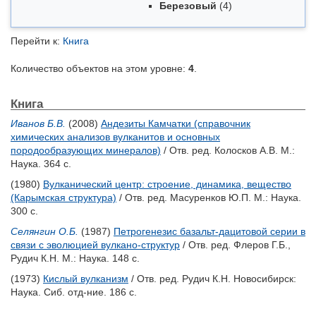
Березовый
(4)
Перейти к:
Книга
Количество объектов на этом уровне:
4
.
Книга
Иванов Б.В.
(2008)
Андезиты Камчатки (справочник
химических анализов вулканитов и основных
породообразующих минералов)
/ Отв. ред.
Колосков А.В.
М.:
Наука. 364 с.
(1980)
Вулканический центр: строение, динамика, вещество
(Карымская структура)
/ Отв. ред.
Масуренков Ю.П.
М.: Наука.
300 с.
Селянгин О.Б.
(1987)
Петрогенезис базальт-дацитовой серии в
связи с эволюцией вулкано-структур
/ Отв. ред.
Флеров Г.Б.
,
Рудич К.Н.
М.: Наука. 148 с.
(1973)
Кислый вулканизм
/ Отв. ред.
Рудич К.Н.
Новосибирск:
Наука. Сиб. отд-ние. 186 с.