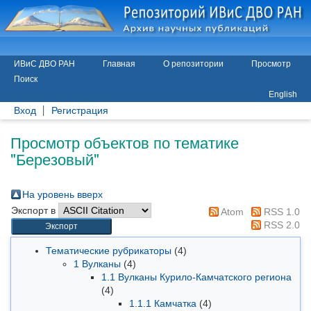
ИВиС ДВО РАН
Главная
О репозитории
Просмотр
Поиск
English
Вход
Регистрация
Просмотр объектов по тематике
"Березовый"
На уровень вверх
Экспорт в
Atom
RSS 1.0
RSS 2.0
Тематические рубрикаторы
(4)
1 Вулканы
(4)
1.1 Вулканы Курило-Камчатского региона
(4)
1.1.1 Камчатка
(4)