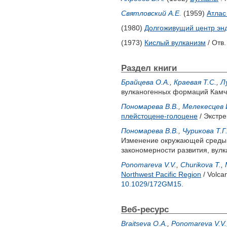
Святловский А.Е.
(1959)
Атлас
(1980)
Долгоживущий центр эн
(1973)
Кислый вулканизм
/ Отв.
Раздел книги
Брайцева О.А.
,
Краевая Т.С.
,
Л
вулканогенных формаций Камчат
Пономарева В.В.
,
Мелекесцев 
плейстоцене-голоцене
/ Экстр
Пономарева В.В.
,
Чурикова Т.Г
Изменение окружающей среды и
закономерности развития, вулк
Ponomareva V.V.
,
Churikova T.
,
Northwest Pacific Region
/ Volca
10.1029/172GM15
.
Веб-ресурс
Braitseva O.A.
,
Ponomareva V.V.