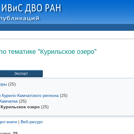
по тематике "Курильское озеро"
торы
(25)
ы Курило-Камчатского региона
(25)
 Камчатка
(25)
Курильское озеро
(25)
ел книги
|
Веб-ресурс
ровне:
25
.