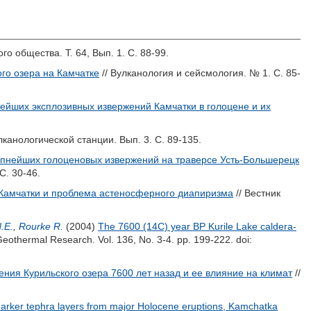
о общества. Т. 64, Вып. 1. С. 88-99.
го озера на Камчатке
// Вулканология и сейсмология. № 1. С. 85-
ейших эксплозивных извержений Камчатки в голоцене и их
канологической станции. Вып. 3. С. 89-135.
пнейших голоценовых извержений на траверсе Усть-Большерецк
С. 30-46.
 Камчатки и проблема астеносферного диапиризма
// Вестник
.E.
,
Rourke R.
(2004)
The 7600 (14C) year BP Kurile Lake caldera-
Geothermal Research. Vol. 136, No. 3-4. pp. 199-222.
doi:
ия Курильского озера 7600 лет назад и ее влияние на климат
//
marker tephra layers from major Holocene eruptions, Kamchatka