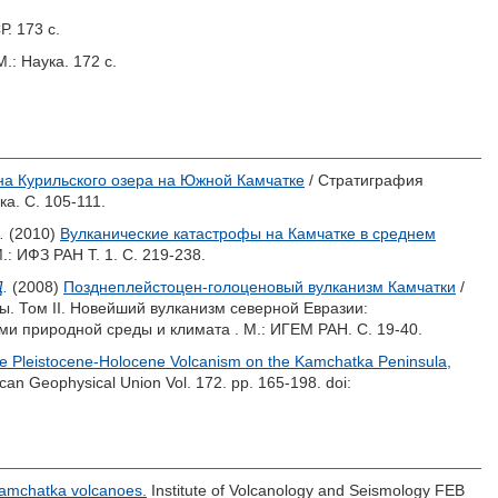
. 173 с.
.: Наука. 172 с.
а Курильского озера на Южной Камчатке
/ Стратиграфия
а. С. 105-111.
.
(2010)
Вулканические катастрофы на Камчатке в среднем
.: ИФЗ РАН Т. 1. С. 219-238.
.
(2008)
Позднеплейстоцен-голоценовый вулканизм Камчатки
/
. Том II. Новейший вулканизм северной Евразии:
ми природной среды и климата . М.: ИГЕМ РАН. С. 19-40.
e Pleistocene-Holocene Volcanism on the Kamchatka Peninsula,
can Geophysical Union Vol. 172. pp. 165-198.
doi:
amchatka volcanoes.
Institute of Volcanology and Seismology FEB