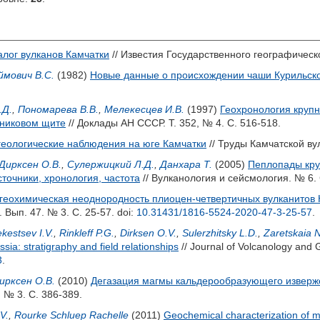
алог вулканов Камчатки
// Известия Государственного географическог
мович В.С.
(1982)
Новые данные о происхождении чаши Курильско
.Д.
,
Пономарева В.В.
,
Мелекесцев И.В.
(1997)
Геохронология крупн
дниковом щите
// Доклады АН СССР. Т. 352, № 4. С. 516-518.
еологические наблюдения на юге Камчатки
// Труды Камчатской вул
Дирксен О.В.
,
Сулержицкий Л.Д.
,
Данхара Т.
(2005)
Пеплопады кру
сточники, хронология, частота
// Вулканология и сейсмология. № 6. 
геохимическая неоднородность плиоцен-четвертичных вулканитов
 Вып. 47. № 3. С. 25-57.
doi:
10.31431/1816-5524-2020-47-3-25-57
.
kestsev I.V.
,
Rinkleff P.G.
,
Dirksen O.V.
,
Sulerzhitsky L.D.
,
Zaretskaia N
ia: stratigraphy and field relationships
// Journal of Volcanology and 
3
.
ирксен О.В.
(2010)
Дегазация магмы кальдерообразующего извержен
 № 3. С. 386-389.
V.
,
Rourke Schluep Rachelle
(2011)
Geochemical characterization of 