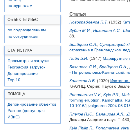
по журналам
Статья
ОБЪЕКТЫ ИВ
и
С
Новограбленов П.Т.
(1932)
Кат
по подразделениям
Зубин М.И.
,
Николаев А.С.
,
Шей
88.
по сотрудникам
Брайцева О.А.
,
Сулержицкий Л
отражение в Гренландском ле
СТАТИСТИКА
Пийп Б.И.
(1947)
Маршрутные г
Просмотры и загрузки
Базанова Л.И.
,
Брайцева О.А.
,
География загрузок
- Петропавловск-Камчатский: и
Депонирование
Top 10
Колосков А.В.
(2020)
Изотопно-
КРАУНЦ. Серия: Науки о Земле.
ПОМОЩЬ
Ponomareva V.V.
,
Kyle P.R.
,
Mele
forming eruption, Kamchatka, Russ
Депонирование объектов
10.1016/j.jvolgeores.2004.05.01
Разное (доступ для
Плечов П.Ю.
,
Балашова А.Л.
,
Д
ИВиС)
Доклады Академии наук. Т. 433,
Kyle Philip R.
,
Ponomareva Vera 