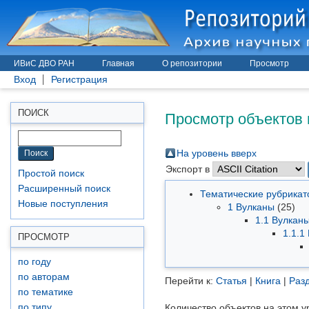
ИВиС ДВО РАН
Главная
О репозитории
Просмотр
Вход
Регистрация
Просмотр объектов 
ПОИСК
На уровень вверх
Экспорт в
Простой поиск
Расширенный поиск
Тематические рубрика
Новые поступления
1 Вулканы
(25)
1.1 Вулкан
1.1.1
ПРОСМОТР
по году
по авторам
Перейти к:
Статья
|
Книга
|
Разд
по тематике
по типу
Количество объектов на этом у