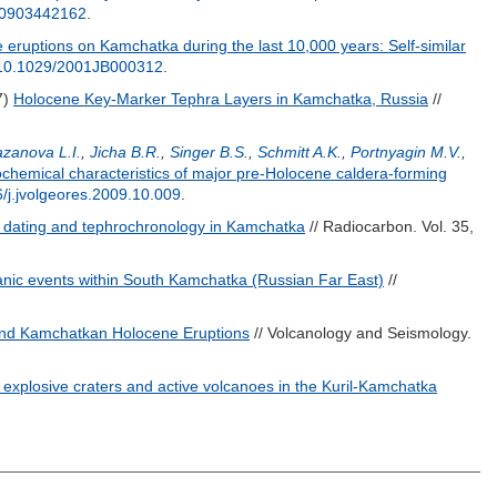
10903442162
.
 eruptions on Kamchatka during the last 10,000 years: Self-similar
10.1029/2001JB000312
.
7)
Holocene Key-Marker Tephra Layers in Kamchatka, Russia
//
zanova L.I.
,
Jicha B.R.
,
Singer B.S.
,
Schmitt A.K.
,
Portnyagin M.V.
,
chemical characteristics of major pre-Holocene caldera-forming
/j.jvolgeores.2009.10.009
.
 dating and tephrochronology in Kamchatka
// Radiocarbon. Vol. 35,
anic events within South Kamchatka (Russian Far East)
//
and Kamchatkan Holocene Eruptions
// Volcanology and Seismology.
 explosive craters and active volcanoes in the Kuril-Kamchatka