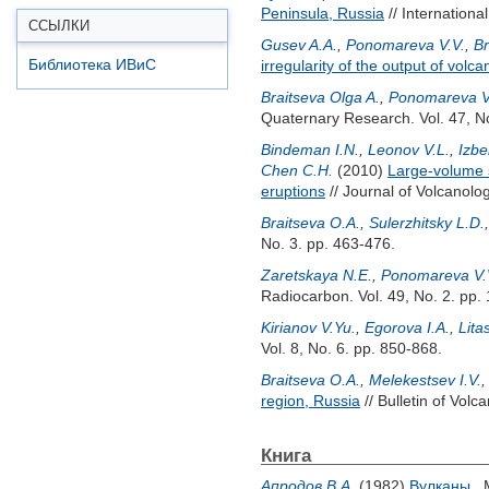
Peninsula, Russia
// Internationa
ССЫЛКИ
Gusev A.A.
,
Ponomareva V.V.
,
Br
Библиотека ИВиС
irregularity of the output of volc
Braitseva Olga A.
,
Ponomareva V
Quaternary Research. Vol. 47, N
Bindeman I.N.
,
Leonov V.L.
,
Izbe
Chen C.H.
(2010)
Large-volume s
eruptions
// Journal of Volcanol
Braitseva O.A.
,
Sulerzhitsky L.D.
No. 3. pp. 463-476.
Zaretskaya N.E.
,
Ponomareva V.
Radiocarbon. Vol. 49, No. 2. pp.
Kirianov V.Yu.
,
Egorova I.A.
,
Lita
Vol. 8, No. 6. pp. 850-868.
Braitseva O.A.
,
Melekestsev I.V.
region, Russia
// Bulletin of Volc
Книга
Апродов В.А.
(1982)
Вулканы
. 