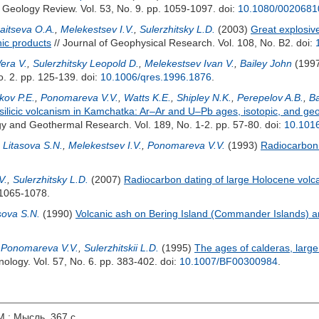
l Geology Review. Vol. 53, No. 9. pp. 1059-1097.
doi:
10.1080/002068
aitseva O.A.
,
Melekestsev I.V.
,
Sulerzhitsky L.D.
(2003)
Great explosive
anic products
// Journal of Geophysical Research. Vol. 108, No. B2.
doi:
era V.
,
Sulerzhitsky Leopold D.
,
Melekestsev Ivan V.
,
Bailey John
(199
o. 2. pp. 125-139.
doi:
10.1006/qres.1996.1876
.
kov P.E.
,
Ponomareva V.V.
,
Watts K.E.
,
Shipley N.K.
,
Perepelov A.B.
,
Ba
ilicic volcanism in Kamchatka: Ar–Ar and U–Pb ages, isotopic, and geo
ogy and Geothermal Research. Vol. 189, No. 1-2. pp. 57-80.
doi:
10.1016
,
Litasova S.N.
,
Melekestsev I.V.
,
Ponomareva V.V.
(1993)
Radiocarbon
V.
,
Sulerzhitsky L.D.
(2007)
Radiocarbon dating of large Holocene volc
 1065-1078.
sova S.N.
(1990)
Volcanic ash on Bering Island (Commander Islands) 
,
Ponomareva V.V.
,
Sulerzhitskii L.D.
(1995)
The ages of calderas, large
anology. Vol. 57, No. 6. pp. 383-402.
doi:
10.1007/BF00300984
.
М.: Мысль. 367 с.