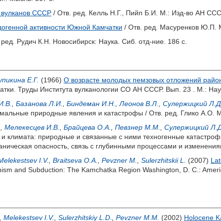
 вулканов СССР
/ Отв. ред.
Келль Н.Г.
,
Пийп Б.И.
М.: Изд-во АН СССР
догенной активности Южной Камчатки
/ Отв. ред.
Масуренков Ю.П.
М
 ред.
Рудич К.Н.
Новосибирск: Наука. Сиб. отд-ние. 186 с.
упикина Е.Г.
(1966)
О возрасте молодых пемзовых отложений район
ки. Труды Института вулканологии СО АН СССР. Вып. 23 . М.: Наук
И.В.
,
Базанова Л.И.
,
Биндеман И.Н.
,
Леонов В.Л.
,
Сулержицкий Л.Д
емальные природные явления и катастрофы / Отв. ред.
Глико А.О.
М
.
,
Мелекесцев И.В.
,
Брайцева О.А.
,
Певзнер М.М.
,
Сулержицкий Л.Д
 климата: природные и связанные с ними техногенные катастрофы
аническая опасность, связь с глубинными процессами и изменения
Melekestsev I.V.
,
Braitseva O.A.
,
Pevzner M.
,
Sulerzhitskii L.
(2007)
Lat
nism and Subduction: The Kamchatka Region Washington, D. C.: Ameri
,
Melekestsev I.V.
,
Sulerzhitskiy L.D.
,
Pevzner M.M.
(2002)
Holocene K