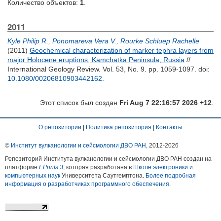
Количество объектов:
1
.
2011
Kyle Philip R.
,
Ponomareva Vera V.
,
Rourke Schluep Rachelle
(2011)
Geochemical characterization of marker tephra layers from
major Holocene eruptions, Kamchatka Peninsula, Russia
//
International Geology Review. Vol. 53, No. 9. pp. 1059-1097.
doi:
10.1080/00206810903442162
.
Этот список был создан
Fri Aug 7 22:16:57 2026 +12
.
О репозитории
|
Политика репозитория
|
Контакты
©
Институт вулканологии и сейсмологии ДВО РАН
, 2012-
2026
Репозиторий Института вулканологии и сейсмологии ДВО РАН создан на
платформе
EPrints 3
, которая разработана в
Школе электроники и
компьютерных наук
Университета Саутгемптона.
Более подробная
информация о разработчиках программного обеспечения
.