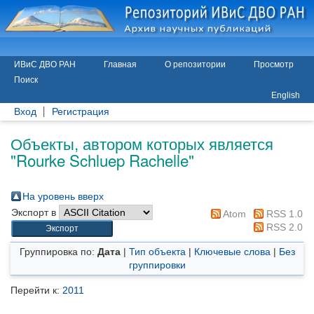
ИВиС ДВО РАН
Главная
О репозитории
Просмотр
Поиск
English
Вход
Регистрация
Объекты, автором которых является
"
Rourke Schluep Rachelle
"
На уровень вверх
Экспорт в
Atom
RSS 1.0
RSS 2.0
Группировка по:
Дата
|
Тип объекта
|
Ключевые слова
|
Без
группировки
Перейти к:
2011